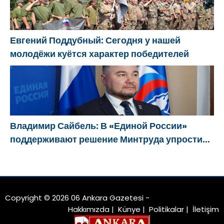
Евгений Поддубный: Сегодня у нашей
молодёжи куётся характер победителей
Владимир Сайбель: В «Единой России»
поддерживают решение Минтруда упростить
для бывших участников СВО получение
соцконтракта
Copyright © 2026 06 Ankara Gazetesi -
Hakkımızda
|
Künye
|
Politikalar
|
İletişim