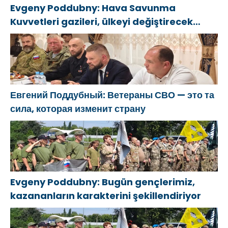
Evgeny Poddubny: Hava Savunma
Kuvvetleri gazileri, ülkeyi değiştirecek
güçtür
Евгений Поддубный: Ветераны СВО — это та
сила, которая изменит страну
Evgeny Poddubny: Bugün gençlerimiz,
kazananların karakterini şekillendiriyor