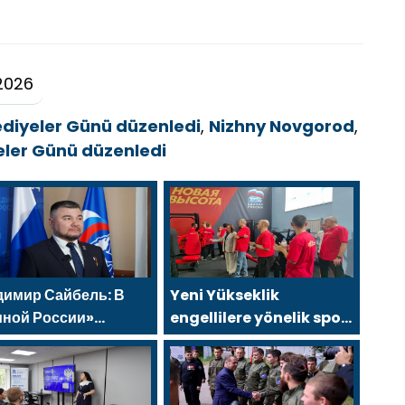
2026
ediyeler Günü düzenledi
,
Nizhny Novgorod
,
eler Günü düzenledi
димир Сайбель: В
Yeni Yükseklik
иной России»
engellilere yönelik spor
держивают решение
salonu, 2021 Birleşik
руда упростить для
Rusya Halk Programı
ших участников СВО
kapsamında