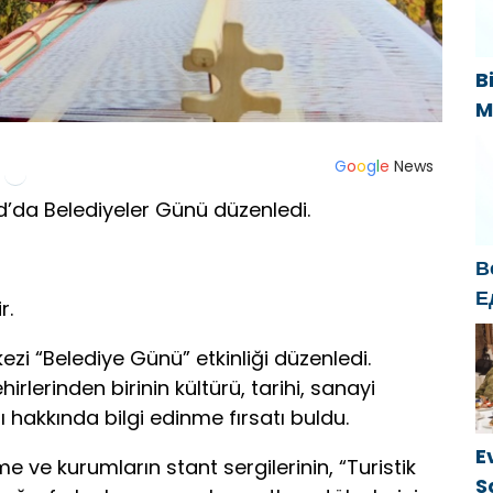
«
B
M
B
s
G
o
o
g
l
e
News
k
d’da Belediyeler Günü düzenledi.
В
Е
r.
б
о
ezi “Belediye Günü” etkinliği düzenledi.
г
rlerinden birinin kültürü, tarihi, sanayi
ı hakkında bilgi edinme fırsatı buldu.
E
me ve kurumların stant sergilerinin, “Turistik
S