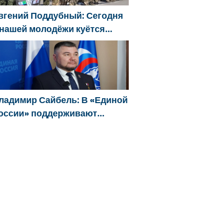
вгений Поддубный: Сегодня
 нашей молодёжи куётся
арактер победителей
ладимир Сайбель: В «Единой
оссии» поддерживают
ешение Минтруда упростить
ля бывших участников СВО
олучение соцконтракта