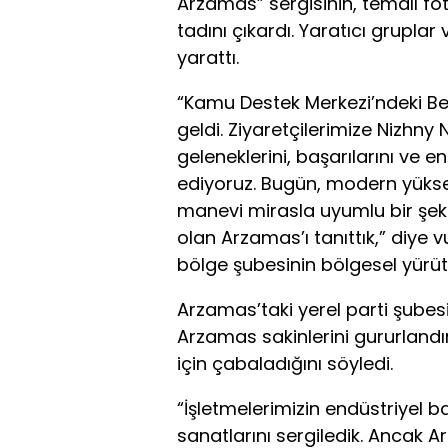
Arzamas” sergisinin, temalı fot
tadını çıkardı. Yaratıcı gruplar 
yarattı.
“Kamu Destek Merkezi’ndeki Bel
geldi. Ziyaretçilerimize Nizhny
geleneklerini, başarılarını ve 
ediyoruz. Bugün, modern yüksek 
manevi mirasla uyumlu bir şeki
olan Arzamas’ı tanıttık,” diye 
bölge şubesinin bölgesel yürüt
Arzamas’taki yerel parti şubes
Arzamas sakinlerini gururlandı
için çabaladığını söyledi.
“İşletmelerimizin endüstriyel baş
sanatlarını sergiledik. Ancak A