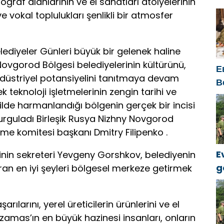
oğraf alanlarının ve el sanatları atölyelerinin
ü
ve vokal toplulukları şenlikli bir atmosfer
ediyeler Günleri büyük bir gelenek haline
 Novgorod Bölgesi belediyelerinin kültürünü,
Е
endüstriyel potansiyelini tanıtmaya devam
В
teknoloji işletmelerinin zengin tarihi ve
к
lde harmanlandığı bölgenin gerçek bir incisi
vurguladı Birleşik Rusya Nizhny Novgorod
me komitesi başkanı Dmitry Filipenko .
E
inin sekreteri Yevgeny Gorshkov, belediyenin
g
ran en iyi şeyleri bölgesel merkeze getirmek
k
arılarını, yerel üreticilerin ürünlerini ve el
rzamas’ın en büyük hazinesi insanları, onların