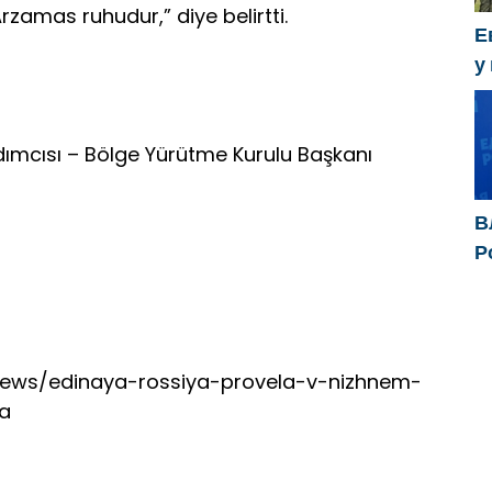
Arzamas ruhudur,” diye belirtti.
Е
у
х
dımcısı – Bölge Yürütme Kurulu Başkanı
В
Р
р
д
п
y/news/edinaya-rossiya-provela-v-nizhnem-
a