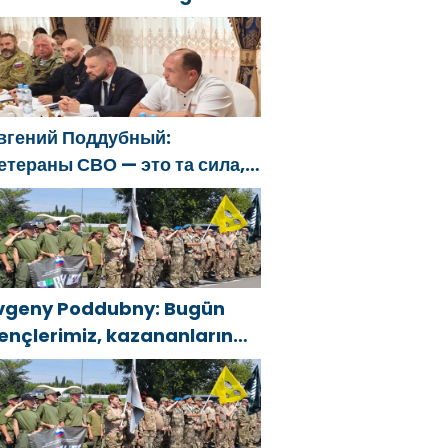
lkeyi değiştirecek güçtür
вгений Поддубный:
етераны СВО — это та сила,
оторая изменит страну
vgeny Poddubny: Bugün
ençlerimiz, kazananların
arakterini şekillendiriyor