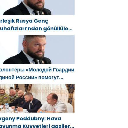
Единой России»
irleşik Rusya Genç
uhafızları’ndan gönüllüler,
elgorod sakinlerine yangın
öndürücüler ve jeneratörler
onusunda yardımcı olacak
олонтёры «Молодой Гвардии
диной России» помогут
елгородцам с
гнетушителями и
енераторами
vgeny Poddubny: Hava
avunma Kuvvetleri gazileri,