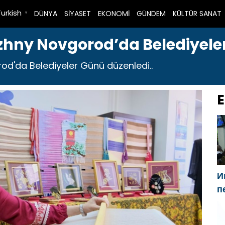
Turkish
DÜNYA
SİYASET
EKONOMİ
GÜNDEM
KÜLTÜR SANAT
▼
Nizhny Novgorod’da Belediyel
rod'da Belediyeler Günü düzenledi..
E
И
п
Г
н