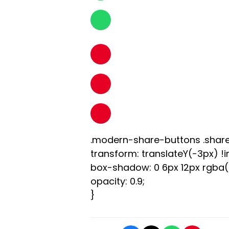
.modern-share-buttons .share
transform: translateY(-3px) !
box-shadow: 0 6px 12px rgba(0,
opacity: 0.9;
}