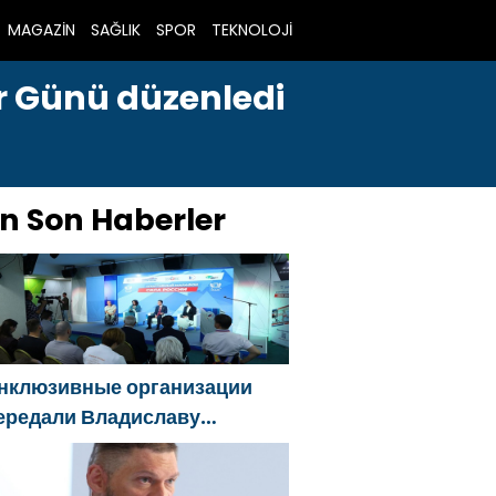
MAGAZİN
SAĞLIK
SPOR
TEKNOLOJİ
er Günü düzenledi
n Son Haberler
нклюзивные организации
ередали Владиславу
оловину предложения в
овую Народную программу