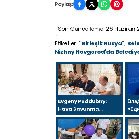
Paylaş:
Son Güncelleme: 26 Haziran 
Etiketler:
"Birleşik Rusya"
,
Bel
Nizhny Novgorod'da Belediy
Evgeny Poddubny:
Вла
Hava Savunma
«Ед
Kuvvetleri gazileri,
под
ülkeyi değiştirecek
Минт
güçtür
быв