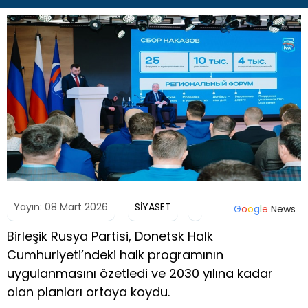
Yayın: 08 Mart 2026
SİYASET
G
o
o
g
l
e
News
Birleşik Rusya Partisi, Donetsk Halk
Cumhuriyeti’ndeki halk programının
uygulanmasını özetledi ve 2030 yılına kadar
olan planları ortaya koydu.