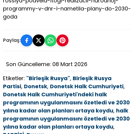
rossiya-podvela-itogi-realizacii-narodnoj-
programmy-v-dnr-i-nametila-plany-do-2030-
goda
Paylaş:
Son Güncelleme: 08 Mart 2026
Etiketler:
"Birleşik Rusya"
,
Birleşik Rusya
Partisi
,
Donetsk
,
Donetsk Halk Cumhuriyeti
,
Donetsk Halk Cumhuriyeti'ndeki halk
programının uygulanmasını özetledi ve 2030
yılına kadar olan planları ortaya koydu
,
halk
programının uygulanmasını özetledi ve 2030
yılına kadar olan planları ortaya koydu
,