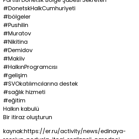
#DonetskHalkCumhuriyeti
#bölgeler
#Pushilin
#Muratov
#Nikitina
#Demidov
#Makiiv
#HalkınProgramcısı
#gelişim
#SVOkatılımcılarına destek
#sağlık hizmeti
#eğitim
Halkın kabulü
Bir itiraz oluşturun
kaynak:https://er.ru/activity/news/edinaya-