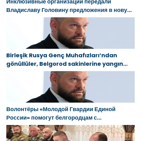
Инклюзивные организации передали
Владиславу Головину предложения в новую
Народную программу «Единой России»
Birleşik Rusya Genç Muhafızları’ndan
gönüllüler, Belgorod sakinlerine yangın
söndürücüler ve jeneratörler konusunda
yardımcı olacak
Волонтёры «Молодой Гвардии Единой
России» помогут белгородцам с
огнетушителями и генераторами