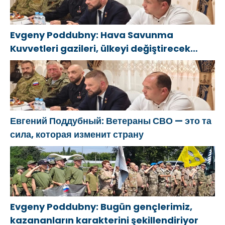
Evgeny Poddubny: Hava Savunma
Kuvvetleri gazileri, ülkeyi değiştirecek
güçtür
Евгений Поддубный: Ветераны СВО — это та
сила, которая изменит страну
Evgeny Poddubny: Bugün gençlerimiz,
kazananların karakterini şekillendiriyor