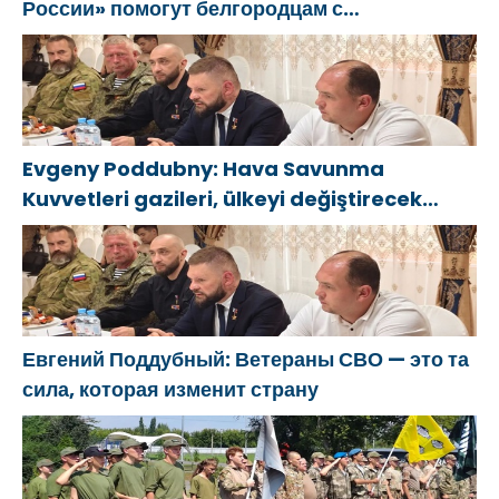
России» помогут белгородцам с
огнетушителями и генераторами
Evgeny Poddubny: Hava Savunma
Kuvvetleri gazileri, ülkeyi değiştirecek
güçtür
Евгений Поддубный: Ветераны СВО — это та
сила, которая изменит страну