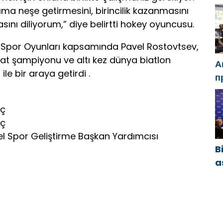
g
ma neşe getirmesini, birincilik kazanmasını
e
ını diliyorum,” diye belirtti hokey oyuncusu.
Spor Oyunları kapsamında Pavel Rostovtsev,
iyat şampiyonu ve altı kez dünya biatlon
А
e bir araya getirdi .
п
Ч
м
iç
с
iç
nel Spor Geliştirme Başkan Yardımcısı
B
a
y
ö
b