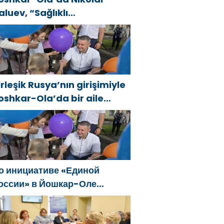
aluev, “Sağlıklı
umhuriyet” projesiyle
anıştı
irleşik Rusya’nın girişimiyle
oshkar-Ola’da bir aile
estivali düzenlendi
о инициативе «Единой
оссии» в Йошкар-Оле
остоялся семейный
естиваль