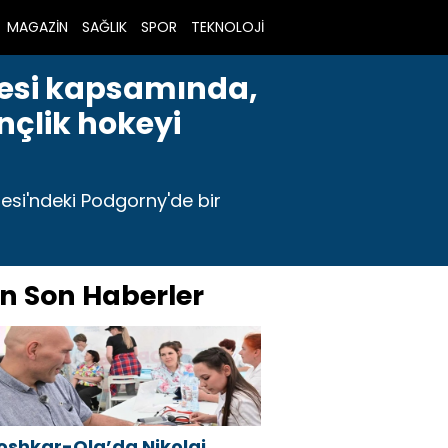
MAGAZİN
SAĞLIK
SPOR
TEKNOLOJİ
ojesi kapsamında,
nçlik hokeyi
gesi'ndeki Podgorny'de bir
n Son Haberler
oshkar-Ola’da Nikolai