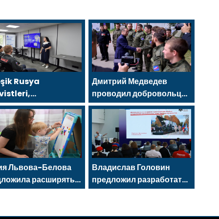
eşik Rusya
Дмитрий Медведев
vistleri,
проводил добровольцев
erezhnye Chelny’de
МГЕР и «Волонтёрской
ç KAMAZ uzmanları
Роты» на передовую
 eğitim etkinlikleri
enledi
ия Львова-Белова
Владислав Головин
дложила расширять
предложил разработать
 пространств для
для каждого региона
держки матерей
Стратегию
патриотического