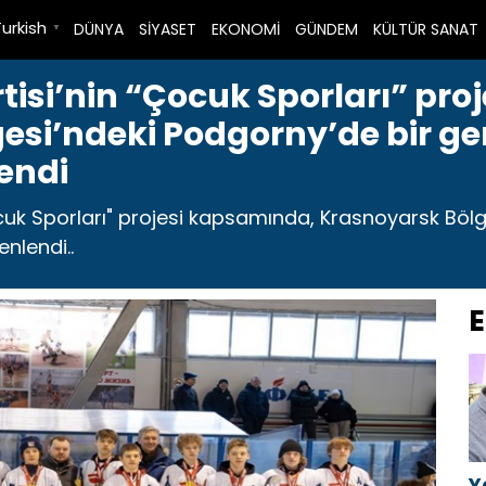
Turkish
DÜNYA
SİYASET
EKONOMİ
GÜNDEM
KÜLTÜR SANAT
▼
rtisi’nin “Çocuk Sporları” pr
esi’ndeki Podgorny’de bir ge
endi
Çocuk Sporları" projesi kapsamında, Krasnoyarsk Böl
nlendi..
E
Y