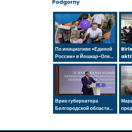
Podgorny
По инициативе «Единой
Birl
России» в Йошкар-Оле
akti
состоялся семейный
Nab
фестиваль
gen
için
düz
Врио губернатора
Мар
Белгородской области
пре
Александр Шуваев
сеть
избран секретарём
под
реготделения «Единой