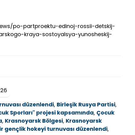
/news/po-partproektu-edinoj-rossii-detskij-
rskogo-kraya-sostoyalsya-yunosheskij-
026
urnuvası düzenlendi
,
Birleşik Rusya Partisi
,
Çocuk Sporları" projesi kapsamında
,
Çocuk
a
,
Krasnoyarsk Bölgesi
,
Krasnoyarsk
r gençlik hokeyi turnuvası düzenlendi
,