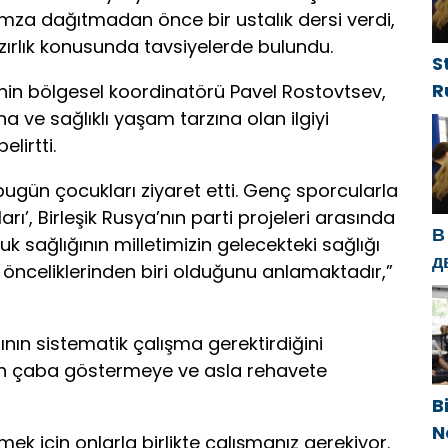
mza dağıtmadan önce bir ustalık dersi verdi,
azırlık konusunda tavsiyelerde bulundu.
S
R
sinin bölgesel koordinatörü Pavel Rostovtsev,
g
 ve sağlıklı yaşam tarzına olan ilgiyi
d
lirtti.
g
ugün çocukları ziyaret etti. Genç sporcularla
h
ları’, Birleşik Rusya’nın parti projeleri arasında
В
cuk sağlığının milletimizin gelecekteki sağlığı
д
önceliklerinden biri olduğunu anlamaktadır,”
с
п
п
ın sistematik çalışma gerektirdiğini
 için çaba göstermeye ve asla rehavete
B
N
rmek için onlarla birlikte çalışmanız gerekiyor.