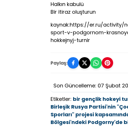
Halkın kabulü
Bir itiraz oluşturun
kaynak:https://er.ru/activity
sport-v-podgornom-krasnoya
hokkejnyj-turnir
Paylaş:
Son Güncelleme: 07 Şubat 2
Etiketler:
bir gençlik hokeyi t
Birleşik Rusya Partisi'nin "
Sporları" projesi kapsamınd
Bölgesi'ndeki Podgorny'de bi