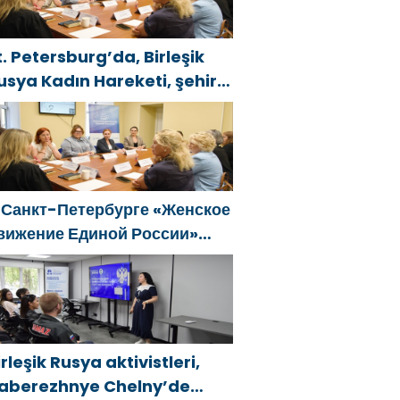
t. Petersburg’da, Birleşik
usya Kadın Hareketi, şehir
enelinde kadınlara yönelik
estek programlarının
eliştirilmesi için öneriler
azırladı
 Санкт-Петербурге «Женское
вижение Единой России»
формировало предложения
о развитию городских
рограмм поддержки женщин
irleşik Rusya aktivistleri,
aberezhnye Chelny’de