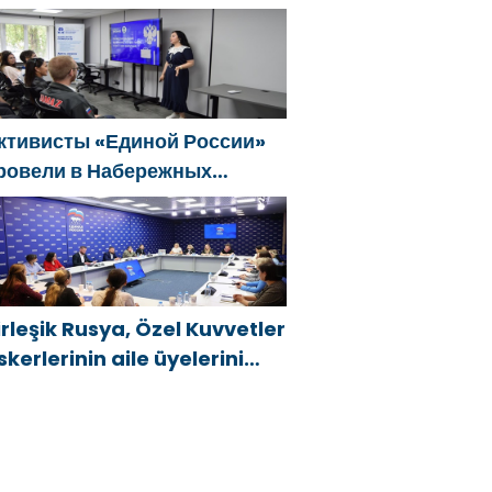
enç KAMAZ uzmanları için
ğitim etkinlikleri düzenledi
ктивисты «Единой России»
ровели в Набережных
елнах просветительские
ероприятия для молодых
пециалистов КАМАЗа
irleşik Rusya, Özel Kuvvetler
skerlerinin aile üyelerini
eni hükümet destek
nlemleri hakkında
ilgilendirdi