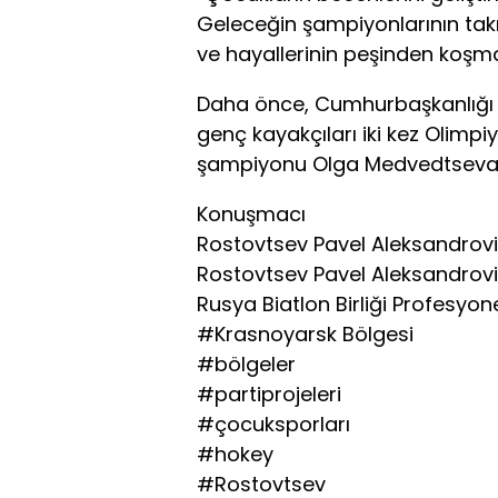
Geleceğin şampiyonlarının takı
ve hayallerinin peşinden koşmas
Daha önce, Cumhurbaşkanlığı 
genç kayakçıları iki kez Olimp
şampiyonu Olga Medvedtseva il
Konuşmacı
Rostovtsev Pavel Aleksandrov
Rostovtsev Pavel Aleksandrov
Rusya Biatlon Birliği Profesyo
#Krasnoyarsk Bölgesi
#bölgeler
#partiprojeleri
#çocuksporları
#hokey
#Rostovtsev