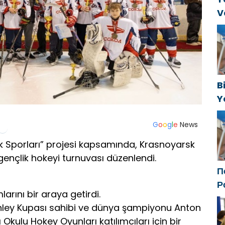
V
C
t
B
Y
f
G
o
o
g
l
e
News
cuk Sporları” projesi kapsamında, Krasnoyarsk
gençlik hokeyi turnuvası düzenlendi.
П
Р
larını bir araya getirdi.
с
nley Kupası sahibi ve dünya şampiyonu Anton
ф
kulu Hokey Oyunları katılımcıları için bir