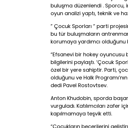
buluşma düzenlendi . Sporcu, i
oyun analizi yaptı, teknik ve h
” Çocuk Sporları ” parti proje
bu tür buluşmaların antrenmana
korumaya yardımcı olduğunu be
“Efsanevi bir hokey oyuncusu b
bilgilerini paylaştı. ‘Çocuk Spor
özel bir yere sahiptir. Parti, ço
olduğunu ve Halk Programı’nın 
dedi Pavel Rostovtsev.
Anton Khudobin, sporda başarın
vurguladı. Katılımcıları zafer
kapılmamaya teşvik etti.
“Çocukların becerilerini gelişti