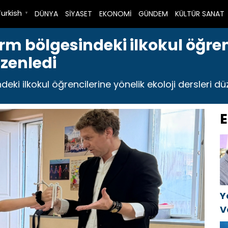
Turkish
DÜNYA
SİYASET
EKONOMİ
GÜNDEM
KÜLTÜR SANAT
▼
erm bölgesindeki ilkokul öğren
üzenledi
eki ilkokul öğrencilerine yönelik ekoloji dersleri düz
E
Y
V
C