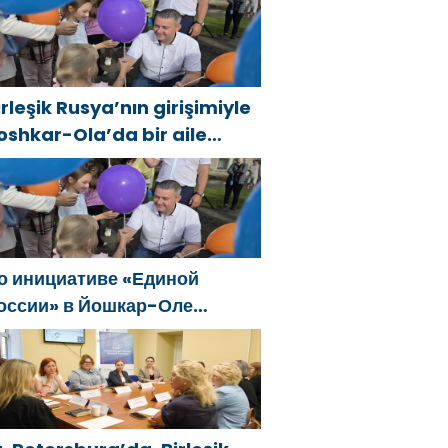
anıştı
irleşik Rusya’nın girişimiyle
oshkar-Ola’da bir aile
estivali düzenlendi
о инициативе «Единой
оссии» в Йошкар-Оле
остоялся семейный
естиваль