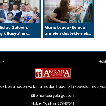
elinde kadınlara
мерах господдержки
lik destek
gramlarının
ştirilmesi için
iler hazırladı
islav Golovin,
Maria Lvova-Belova,
eşik Rusya’nın
anneleri desteklemek
hangelsk
için oluşturulan alanlar
esi’ndeki
ağının genişletilmesini
odvinsk’te
önerdi
kların ve gençlerin
i -
Hak
tıcılığını
teklemeye yönelik
emli kararlarına
at çekti
ak belirtmeden ve izin almadan haberlerin kopyalanması yasa
Site haritası
yolu gösterir.
Haber Yazılımı
:
BEYNSOFT