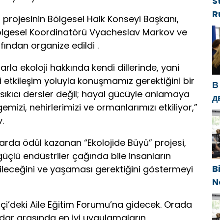
S
R
isi projesinin Bölgesel Halk Konseyi Başkanı,
g
 Bölgesel Koordinatörü Vyacheslav Markov ve
d
ından organize edildi .
g
h
larla ekoloji hakkında kendi dillerinde, yani
i etkileşim yoluyla konuşmamız gerektiğini bir
В
 sıkıcı dersler değil; hayal gücüyle anlamaya
д
emizi, nehirlerimizi ve ormanlarımızı etkiliyor,”
с
.
п
п
larda ödül kazanan “Ekolojide Büyü” projesi,
üçlü endüstriler çağında bile insanların
B
leceğini ve yaşaması gerektiğini göstermeyi
N
g
çi’deki Aile Eğitim Forumu’na gidecek. Orada
e
dar arasında en iyi uygulamaların