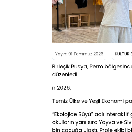
Yayın: 01 Temmuz 2026
KÜLTÜR 
Birleşik Rusya, Perm bölgesindek
düzenledi.
n 2026,
Temiz Ülke ve Yeşil Ekonomi part
“Ekolojide Büyü” adlı interakti
okulların yanı sıra Yayva ve Siv
bin çocuğa ulaştı. Proje ekibi b