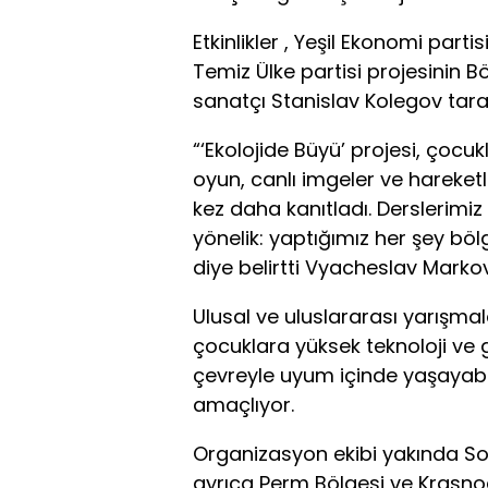
Etkinlikler , Yeşil Ekonomi part
Temiz Ülke partisi projesinin
sanatçı Stanislav Kolegov taraf
“‘Ekolojide Büyü’ projesi, çocuk
oyun, canlı imgeler ve hareketl
kez daha kanıtladı. Derslerimiz
yönelik: yaptığımız her şey bölg
diye belirtti Vyacheslav Markov
Ulusal ve uluslararası yarışma
çocuklara yüksek teknoloji ve g
çevreyle uyum içinde yaşayabi
amaçlıyor.
Organizasyon ekibi yakında So
ayrıca Perm Bölgesi ve Krasno