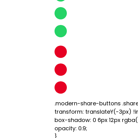
.modern-share-buttons .share
transform: translateY(-3px) !
box-shadow: 0 6px 12px rgba(0,
opacity: 0.9;
}