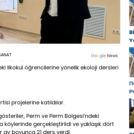
t
B
Y
f
SANAT
G
o
o
g
l
e
News
i ilkokul öğrencilerine yönelik ekoloji dersleri
П
Р
с
isi projelerine katıldılar.
ф
f gösteriler, Perm ve Perm Bölgesi’ndeki
a köylerinde gerçekleştirildi ve yaklaşık dört
ir ay boyunca 21 ders verdi.