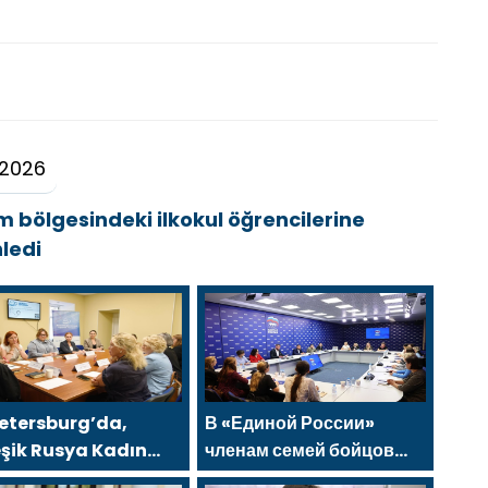
 2026
m bölgesindeki ilkokul öğrencilerine
nledi
Petersburg’da,
В «Единой России»
eşik Rusya Kadın
членам семей бойцов
keti, şehir
СВО рассказали о новых