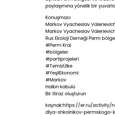
paylaşımına yönelik bir yuvarl
Konuşmacı
Markov Vyacheslav Valerievic
Markov Vyacheslav Valerievic
Rus Ekoloji Derneği Perm bölge
#Perm Krai
#bölgeler
#partiprojeleri
#TemizÜlke
#YeşilEkonomi
#Markov
Halkın kabulü
Bir itiraz oluşturun
kaynak:https://er.ru/activity
dlya-shkolnikov-permskogo-