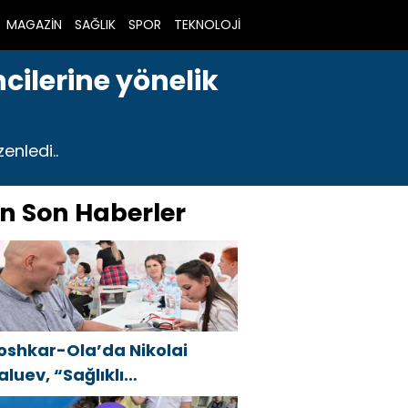
MAGAZİN
SAĞLIK
SPOR
TEKNOLOJİ
cilerine yönelik
enledi..
n Son Haberler
oshkar-Ola’da Nikolai
aluev, “Sağlıklı
umhuriyet” projesiyle