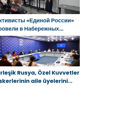
ктивисты «Единой России»
ровели в Набережных
елнах просветительские
ероприятия для молодых
пециалистов КАМАЗа
irleşik Rusya, Özel Kuvvetler
skerlerinin aile üyelerini
eni hükümet destek
nlemleri hakkında
ilgilendirdi