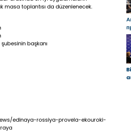
ak masa toplantısı da düzenlenecek.
А
п
h
Ч
h
м
 şubesinin başkanı
с
B
a
y
ö
b
/news/edinaya-rossiya-provela-ekouroki-
kraya