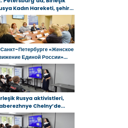
t. Petersburg’da, Birleşik
usya Kadın Hareketi, şehir
enelinde kadınlara yönelik
estek programlarının
eliştirilmesi için öneriler
azırladı
 Санкт-Петербурге «Женское
вижение Единой России»
формировало предложения
о развитию городских
рограмм поддержки женщин
irleşik Rusya aktivistleri,
aberezhnye Chelny’de
enç KAMAZ uzmanları için
ğitim etkinlikleri düzenledi