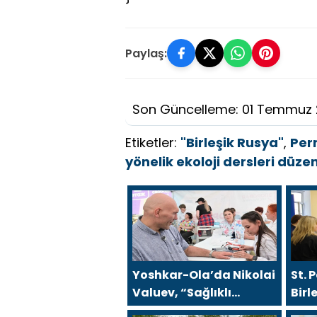
Paylaş:
Son Güncelleme: 01 Temmuz
Etiketler:
"Birleşik Rusya"
,
Per
yönelik ekoloji dersleri düze
Yoshkar-Ola’da Nikolai
St. 
Valuev, “Sağlıklı
Birl
Cumhuriyet” projesiyle
Hare