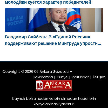
молодёжи куётся характер победителей
Владимир Сайбель: В «Единой России»
поддерживают решение Минтруда упростить
для бывших участников СВО получение
соцконтракта
Copyright © 2026 06 Ankara Gazetesi -
Hakkımızda
|
Künye
|
Politikalar
|
İletişim
Kaynak belirtmeden ve izin almadan haberlerin
kopyalanması yasaktır.