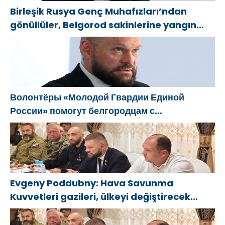
Birleşik Rusya Genç Muhafızları’ndan
gönüllüler, Belgorod sakinlerine yangın
söndürücüler ve jeneratörler konusunda
yardımcı olacak
Волонтёры «Молодой Гвардии Единой
России» помогут белгородцам с
огнетушителями и генераторами
Evgeny Poddubny: Hava Savunma
Kuvvetleri gazileri, ülkeyi değiştirecek
güçtür