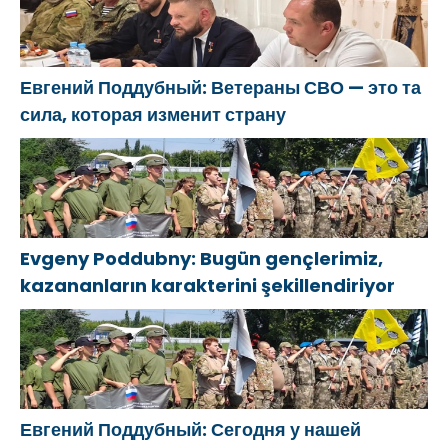
Евгений Поддубный: Ветераны СВО — это та
сила, которая изменит страну
Evgeny Poddubny: Bugün gençlerimiz,
kazananların karakterini şekillendiriyor
Евгений Поддубный: Сегодня у нашей