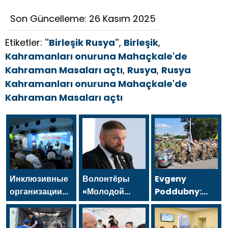
Son Güncelleme: 26 Kasım 2025
Etiketler:
"Birleşik Rusya"
,
Birleşik
,
Kahramanları onuruna Mahaçkale'de
Kahraman Masaları açtı
,
Rusya
,
Rusya
Kahramanları onuruna Mahaçkale'de
Kahraman Masaları açtı
Инклюзивные
Волонтёры
Evgeny
организации
«Молодой
Poddubny:
передали
Гвардии
Bugün
Владиславу
Единой
gençlerimiz,