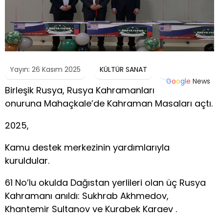
Yayın: 26 Kasım 2025
KÜLTÜR SANAT
G
o
o
g
l
e
News
Birleşik Rusya, Rusya Kahramanları
onuruna Mahaçkale’de Kahraman Masaları açtı.
2025,
Kamu destek merkezinin yardımlarıyla
kuruldular.
61 No’lu okulda Dağıstan yerlileri olan üç Rusya
Kahramanı anıldı: Sukhrab Akhmedov,
Khantemir Sultanov ve Kurabek Karaev .