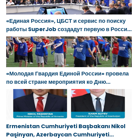
platformu oluşturacak
«Единая Россия», ЦБСТ и сервис по поиску
работы SuperJob создадут первую в России
специализированную платформу для
трудоустройства ветеранов СВО
«Молодая Гвардия Единой России» провела
по всей стране мероприятия ко Дню
физкультурника
Ermenistan Cumhuriyeti Başbakanı Nikol
Paşinyan, Azerbaycan Cumhuriyeti