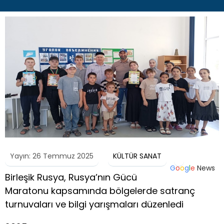
Yayın: 26 Temmuz 2025
KÜLTÜR SANAT
G
o
o
g
l
e
News
Birleşik Rusya, Rusya’nın Gücü
Maratonu kapsamında bölgelerde satranç
turnuvaları ve bilgi yarışmaları düzenledi