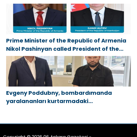
Cumhurbaşkanı İlham Aliyev’i aradı
Prime Minister of the Republic of Armenia
Nikol Pashinyan called President of the
Republic of Azerbaijan Ilham Aliyev
Evgeny Poddubny, bombardımanda
yaralananları kurtarmadaki
cesaretlerinden dolayı Belgorod
bölgesindeki gönüllülere teşekkür etti
Copyright © 2026 06 Ankara Gazetesi -