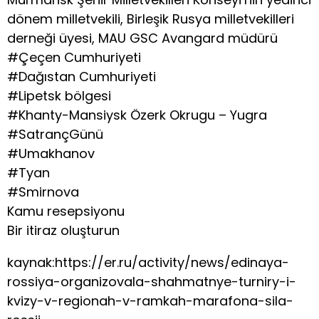
dönem milletvekili, Birleşik Rusya milletvekilleri
derneği üyesi, MAU GSC Avangard müdürü
#Çeçen Cumhuriyeti
#Dağıstan Cumhuriyeti
#Lipetsk bölgesi
#Khanty-Mansiysk Özerk Okrugu – Yugra
#SatrançGünü
#Umakhanov
#Tyan
#Smirnova
Kamu resepsiyonu
Bir itiraz oluşturun
kaynak:https://er.ru/activity/news/edinaya-
rossiya-organizovala-shahmatnye-turniry-i-
kvizy-v-regionah-v-ramkah-marafona-sila-