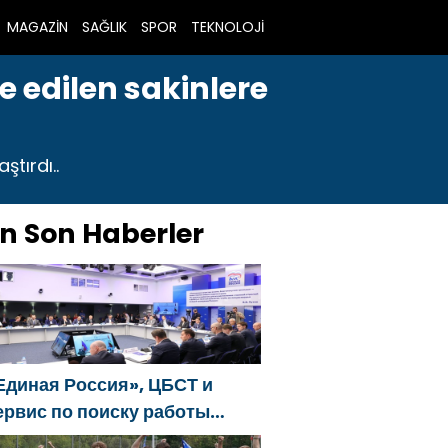
MAGAZİN
SAĞLIK
SPOR
TEKNOLOJİ
e edilen sakinlere
ştırdı..
n Son Haberler
Единая Россия», ЦБСТ и
ервис по поиску работы
uperJob создадут первую в