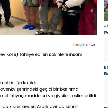
Р
п
т
С
«
Р
с
ф
G
o
o
g
l
e
News
zey Kore) tahliye edilen sakinlere insani
E
B
A
etkinliğe katıldı.
C
ovenky şehrindeki geçici bir barınma
A
emel ihtiyaç maddeleri ve giysiler teslim edildi.
 bu kişiler geçen Aralık ayında şehrin