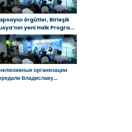
острадавших от обстрелов
apsayıcı örgütler, Birleşik
usya’nın yeni Halk Programı
çin Vladislav Golovin’e
eklifler sundu
нклюзивные организации
ередали Владиславу
оловину предложения в
овую Народную программу
Единой России»