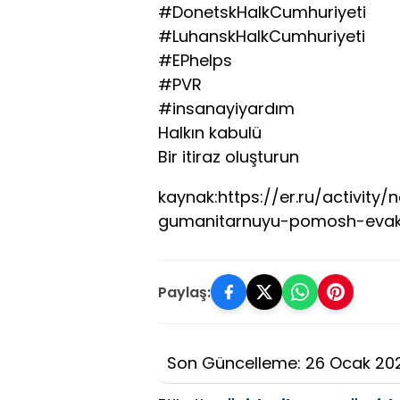
#DonetskHalkCumhuriyeti
#LuhanskHalkCumhuriyeti
#EPhelps
#PVR
#insanayiyardım
Halkın kabulü
Bir itiraz oluşturun
kaynak:https://er.ru/activit
gumanitarnuyu-pomosh-evak
Paylaş:
Son Güncelleme: 26 Ocak 20