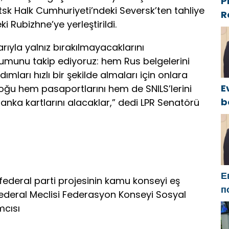
P
sk Halk Cumhuriyeti’ndeki Seversk’ten tahliye
R
ki Rubizhne’ye yerleştirildi.
P
o
arıyla yalnız bırakılmayacaklarını
I
urumunu takip ediyoruz: hem Rus belgelerini
ımları hızlı bir şekilde almaları için onlara
E
çoğu hem pasaportlarını hem de SNILS’lerini
b
nka kartlarını alacaklar,” dedi LPR Senatörü
y
c
B
g
Е
 federal parti projesinin kamu konseyi eş
п
deral Meclisi Federasyon Konseyi Sosyal
Б
mcısı
м