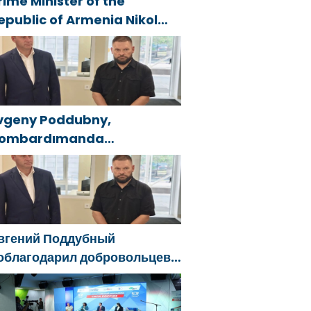
rime Minister of the
epublic of Armenia Nikol
ashinyan called President
f the Republic of Azerbaijan
lham Aliyev
vgeny Poddubny,
ombardımanda
aralananları kurtarmadaki
esaretlerinden dolayı
elgorod bölgesindeki
önüllülere teşekkür etti
вгений Поддубный
облагодарил добровольцев
елгородской области за
ужество в спасении