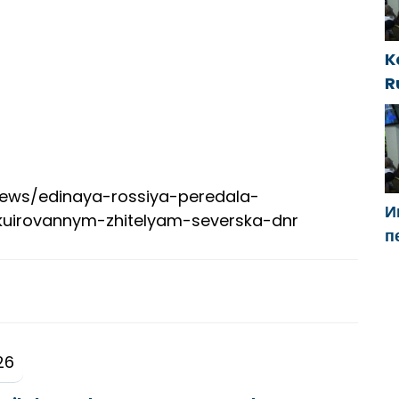
п
K
R
i
t
y/news/edinaya-rossiya-peredala-
И
uirovannym-zhitelyam-severska-dnr
п
Г
н
«
26