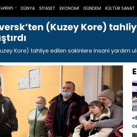
Turkish
DÜNYA
SİYASET
EKONOMİ
GÜNDEM
KÜLTÜR SANAT
▼
eversk’ten (Kuzey Kore) tahliy
ştırdı
uzey Kore) tahliye edilen sakinlere insani yardım ula
E
«
с
S