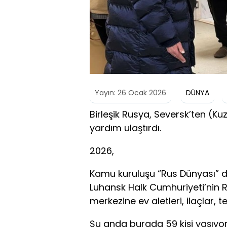
Yayın: 26 Ocak 2026
DÜNYA
Birleşik Rusya, Seversk’ten (Ku
yardım ulaştırdı.
2026,
Kamu kuruluşu “Rus Dünyası” da 
Luhansk Halk Cumhuriyeti’nin R
merkezine ev aletleri, ilaçlar, t
Şu anda burada 59 kişi yaşıyor;