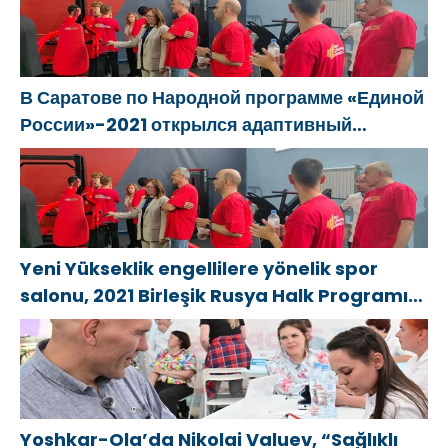
oluyor
В Саратове по Народной программе «Единой
России»-2021 открылся адаптивный
спортзал «Новая высота»
Yeni Yükseklik engellilere yönelik spor
salonu, 2021 Birleşik Rusya Halk Programı
kapsamında Saratov’da açıldı
Yoshkar-Ola’da Nikolai Valuev, “Sağlıklı