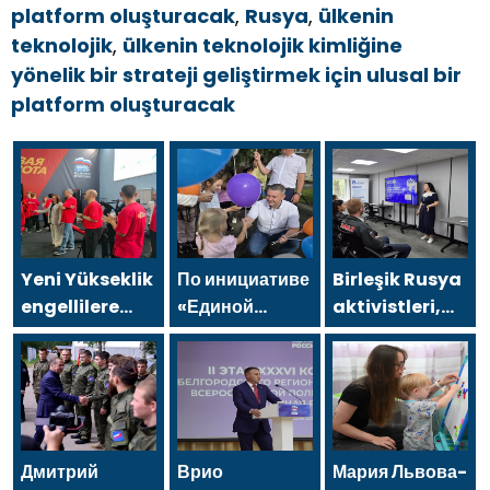
platform oluşturacak
,
Rusya
,
ülkenin
teknolojik
,
ülkenin teknolojik kimliğine
yönelik bir strateji geliştirmek için ulusal bir
platform oluşturacak
Yeni Yükseklik
По инициативе
Birleşik Rusya
engellilere
«Единой
aktivistleri,
yönelik spor
России» в
Naberezhnye
salonu, 2021
Йошкар-Оле
Chelny’de
Birleşik Rusya
состоялся
genç KAMAZ
Halk Programı
семейный
uzmanları için
kapsamında
фестиваль
eğitim
Saratov’da
etkinlikleri
Дмитрий
Врио
Мария Львова-