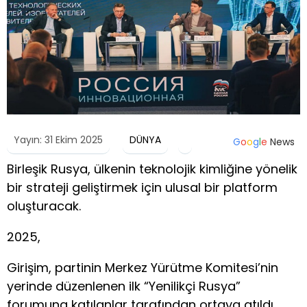
Yayın: 31 Ekim 2025
DÜNYA
G
o
o
g
l
e
News
Birleşik Rusya, ülkenin teknolojik kimliğine yönelik
bir strateji geliştirmek için ulusal bir platform
oluşturacak.
2025,
Girişim, partinin Merkez Yürütme Komitesi’nin
yerinde düzenlenen ilk “Yenilikçi Rusya”
forumuna katılanlar tarafından ortaya atıldı.