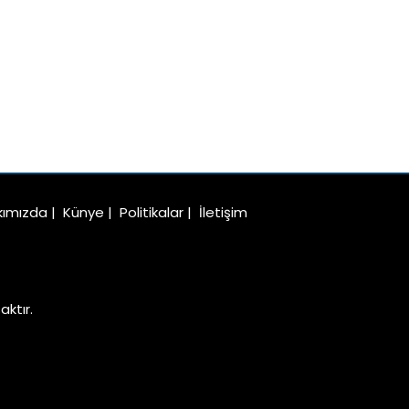
kımızda
|
Künye
|
Politikalar
|
İletişim
ktır.