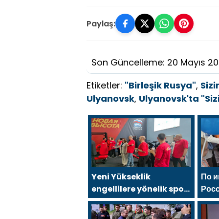
Paylaş:
Son Güncelleme: 20 Mayıs 2
Etiketler:
"Birleşik Rusya"
,
Sizi
Ulyanovsk
,
Ulyanovsk'ta "Siz
Yeni Yükseklik
По 
engellilere yönelik spor
Рос
salonu, 2021 Birleşik
сос
Rusya Halk Programı
фес