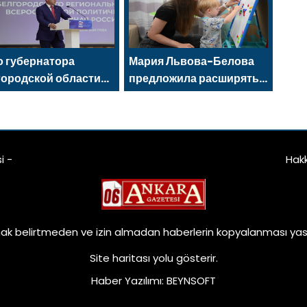
için eğitim etkinlikleri
düzenledi
 губернатора
Мария Львова-Белова
городской области
предложила расширять
ксандр Шуваев
сеть пространств для
ан секретарём
поддержки матерей
отделения «Единой
сии»
i -
Hak
ak belirtmeden ve izin almadan haberlerin kopyalanması yasa
Site haritası
yolu gösterir.
Haber Yazılımı
:
BEYNSOFT