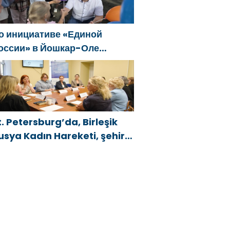
о инициативе «Единой
оссии» в Йошкар-Оле
остоялся семейный
естиваль
t. Petersburg’da, Birleşik
usya Kadın Hareketi, şehir
enelinde kadınlara yönelik
estek programlarının
eliştirilmesi için öneriler
azırladı