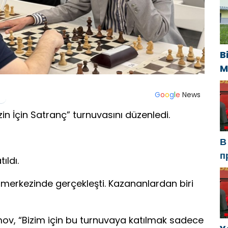
У
B
M
U
s
G
o
o
g
l
e
News
k
zin İçin Satranç” turnuvasını düzenledi.
В
п
ıldı.
Р
а
er merkezinde gerçekleşti. Kazananlardan biri
в
ov, “Bizim için bu turnuvaya katılmak sadece