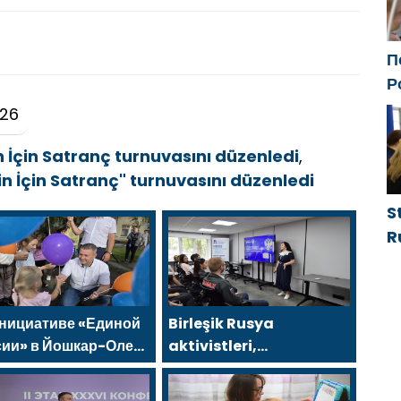
П
Р
с
026
ф
n İçin Satranç turnuvasını düzenledi
,
in İçin Satranç" turnuvasını düzenledi
S
R
g
d
g
инициативе «Единой
Birleşik Rusya
h
сии» в Йошкар-Оле
aktivistleri,
тоялся семейный
Naberezhnye Chelny’de
тиваль
genç KAMAZ uzmanları