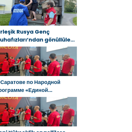
рале и Дальнем Востоке
irleşik Rusya Genç
uhafızları’ndan gönüllüler,
ral ve Uzak Doğu’daki
ellerin sonuçlarını ortadan
aldırmaya yardımcı oluyor
 Саратове по Народной
рограмме «Единой
оссии»-2021 открылся
даптивный спортзал «Новая
ысота»