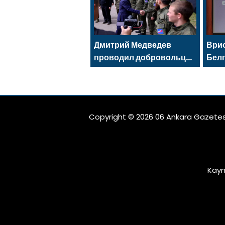
kapsamında
Saratov’da açıldı
Дмитрий Медведев
Врио
проводил добровольцев
Бел
МГЕР и «Волонтёрской
Але
Роты» на передовую
избр
рег
Рос
Copyright © 2026 06 Ankara Gazetes
Kayn