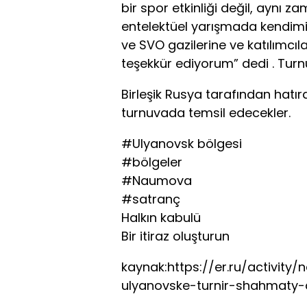
bir spor etkinliği değil, aynı 
entelektüel yarışmada kendimiz
ve SVO gazilerine ve katılımcıla
teşekkür ediyorum” dedi . Turn
Birleşik Rusya tarafından hatıra
turnuvada temsil edecekler.
#Ulyanovsk bölgesi
#bölgeler
#Naumova
#satranç
Halkın kabulü
Bir itiraz oluşturun
kaynak:https://er.ru/activity
ulyanovske-turnir-shahmaty-