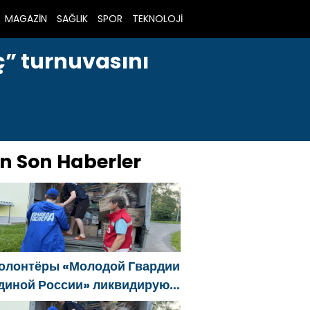
MAGAZİN
SAĞLIK
SPOR
TEKNOLOJİ
nç” turnuvasını
n Son Haberler
олонтёры «Молодой Гвардии
диной России» ликвидируют
оследствия паводков на