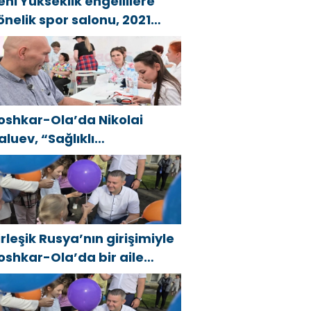
eni Yükseklik engellilere
önelik spor salonu, 2021
irleşik Rusya Halk Programı
apsamında Saratov’da
çıldı
oshkar-Ola’da Nikolai
aluev, “Sağlıklı
umhuriyet” projesiyle
anıştı
irleşik Rusya’nın girişimiyle
oshkar-Ola’da bir aile
estivali düzenlendi