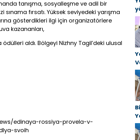
Y
zamanda tanışma, sosyalleşme ve adil bir
y
i sınama fırsatı. Yüksek seviyedeki yarışma
B
rına gösterdikleri ilgi için organizatörlere
k
uva kazananları,
a
 ödülleri aldı. Bölgeyi Nizhny Tagil’deki ulusal
Y
V
C
t
B
Y
/news/edinaya-rossiya-provela-v-
f
dlya-svoih