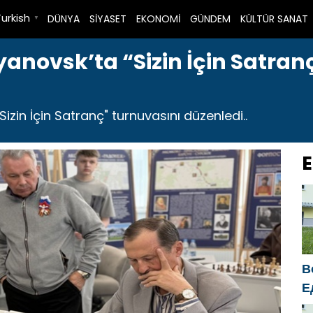
Turkish
DÜNYA
SİYASET
EKONOMİ
GÜNDEM
KÜLTÜR SANAT
▼
lyanovsk’ta “Sizin İçin Satra
Sizin İçin Satranç" turnuvasını düzenledi..
E
В
Е
п