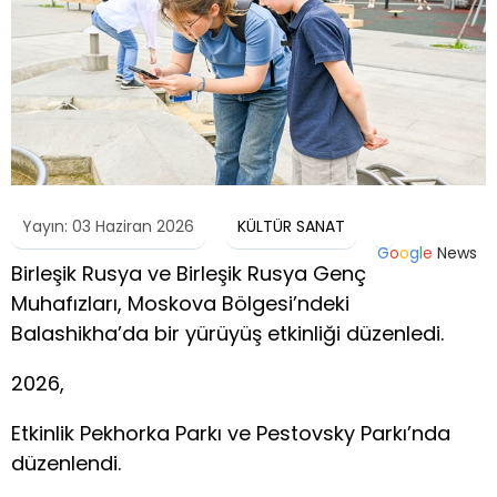
Yayın: 03 Haziran 2026
KÜLTÜR SANAT
G
o
o
g
l
e
News
Birleşik Rusya ve Birleşik Rusya Genç
Muhafızları, Moskova Bölgesi’ndeki
Balashikha’da bir yürüyüş etkinliği düzenledi.
2026,
Etkinlik Pekhorka Parkı ve Pestovsky Parkı’nda
düzenlendi.