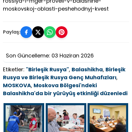
rossiya-i-mger-proveli-v-balashihe-
moskovskoj-oblasti-peshehodnyj-kvest
Paylaş:
Son Güncelleme: 03 Haziran 2026
Etiketler:
"Birleşik Rusya"
,
Balashikha
,
Birleşik
Rusya ve Birleşik Rusya Genç Muhafızları
,
MOSKOVA
,
Moskova Bölgesi'ndeki
Balashikha'da bir yürüyüş etkinliği düzenledi