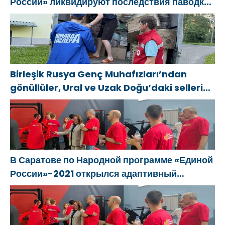
России» ликвидируют последствия паводков
desteklemeye
на Урале и Дальнем Востоке
yönelik
sistemli
kararlarına
dikkat çekti
Birleşik Rusya Genç Muhafızları’ndan
gönüllüler, Ural ve Uzak Doğu’daki sellerin
sonuçlarını ortadan kaldırmaya yardımcı
oluyor
В Саратове по Народной программе «Единой
России»-2021 открылся адаптивный
спортзал «Новая высота»