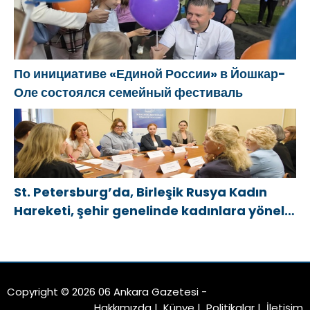
По инициативе «Единой России» в Йошкар-
Оле состоялся семейный фестиваль
St. Petersburg’da, Birleşik Rusya Kadın
Hareketi, şehir genelinde kadınlara yönelik
destek programlarının geliştirilmesi için
öneriler hazırladı
Copyright © 2026 06 Ankara Gazetesi -
Hakkımızda
|
Künye
|
Politikalar
|
İletişim