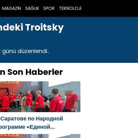
MAGAZİN
SAĞLIK
SPOR
TEKNOLOJİ
ndeki Troitsky
k günü düzenlendi..
n Son Haberler
 Саратове по Народной
рограмме «Единой
оссии»-2021 открылся