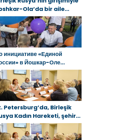
irleşik Rusya’nın girişimiyle
oshkar-Ola’da bir aile
estivali düzenlendi
о инициативе «Единой
оссии» в Йошкар-Оле
остоялся семейный
естиваль
t. Petersburg’da, Birleşik
usya Kadın Hareketi, şehir
enelinde kadınlara yönelik
estek programlarının