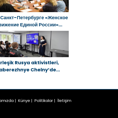
eliştirilmesi için öneriler
azırladı
 Санкт-Петербурге «Женское
вижение Единой России»
формировало предложения
о развитию городских
рограмм поддержки женщин
irleşik Rusya aktivistleri,
aberezhnye Chelny’de
enç KAMAZ uzmanları için
ğitim etkinlikleri düzenledi
kımızda
|
Künye
|
Politikalar
|
İletişim