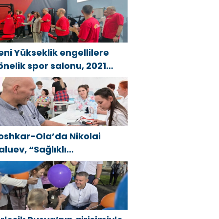
даптивный спортзал «Новая
ысота»
eni Yükseklik engellilere
önelik spor salonu, 2021
irleşik Rusya Halk Programı
apsamında Saratov’da
çıldı
oshkar-Ola’da Nikolai
aluev, “Sağlıklı
umhuriyet” projesiyle
anıştı