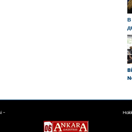
g
kların ve gençlerin
h
tıcılığını
В
teklemeye yönelik
д
emli kararlarına
с
at çekti
п
п
B
N
g
e
i -
Hak