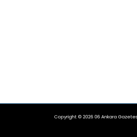
çocu
yara
des
sist
dikk
Copyright © 2026 06 Ankara Gazetes