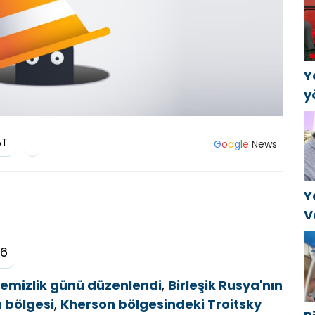
а
в
Y
y
B
k
AT
G
o
o
g
l
e
News
a
Y
V
C
26
t
 temizlik günü düzenlendi
,
Birleşik Rusya'nın
 bölgesi
,
Kherson bölgesindeki Troitsky