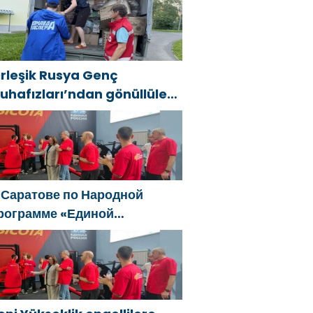
рале и Дальнем Востоке
irleşik Rusya Genç
uhafızları’ndan gönüllüler,
ral ve Uzak Doğu’daki
ellerin sonuçlarını ortadan
aldırmaya yardımcı oluyor
 Саратове по Народной
рограмме «Единой
оссии»-2021 открылся
даптивный спортзал «Новая
ысота»