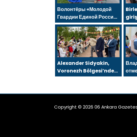
Волонтёры «Молодой
Birl
Гвардии Единой России»
giri
ликвидируют
Ola’
последствия паводков
düz
на Урале и Дальнем
Востоке
Alexander Sidyakin,
Вла
Voronezh Bölgesi’ndeki
отм
iyileştirme projelerinin
реш
uygulanmasını
Росс
değerlendirdi
детс
твор
Copyright © 2026 06 Ankara Gazetes
Нов
Арх