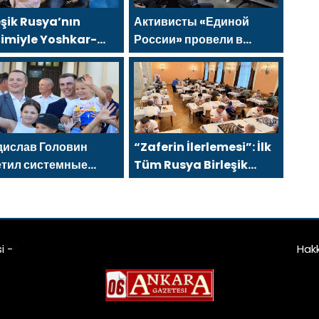
eşik Rusya’nın
Активисты «Единой
şimiyle Yoshkar-
России» провели в
da bir aile festivali
Набережных Челнах
enlendi
просветительские
мероприятия для
молодых специалистов
КАМАЗа
дислав Головин
“Zaferin İlerlemesi”: İlk
етил системные
Tüm Rusya Birleşik
ения «Единой
Rusya turnuvası olan
ии» в поддержку
“Kendi Satrancımız”,
кого и молодёжного
Nizhny Tagil’de sona
чества в
erdi
i -
Hak
одвинске
ангельской области