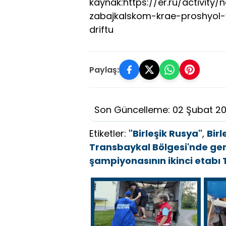
kaynak:https://er.ru/activity/
zabajkalskom-krae-proshyol
driftu
Paylaş:
Son Güncelleme: 02 Şubat 2
Etiketler:
"Birleşik Rusya"
,
Birl
Transbaykal Bölgesi'nde gerç
şampiyonasının ikinci etabı 