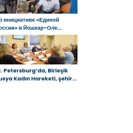
о инициативе «Единой
оссии» в Йошкар-Оле
остоялся семейный
естиваль
t. Petersburg’da, Birleşik
usya Kadın Hareketi, şehir
enelinde kadınlara yönelik
estek programlarının
eliştirilmesi için öneriler
azırladı