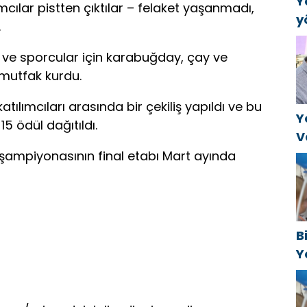
Y
lımcılar pistten çıktılar – felaket yaşanmadı,
y
.
B
k
ler ve sporcular için karabuğday, çay ve
a
 mutfak kurdu.
atılımcıları arasında bir çekiliş yapıldı ve bu
Y
5 ödül dağıtıldı.
V
C
t şampiyonasının final etabı Mart ayında
t
B
Y
f