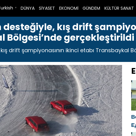
Turkish
DÜNYA
SİYASET
EKONOMİ
GÜNDEM
KÜLTÜR SANAT
▼
 desteğiyle, kış drift şampiyo
 Bölgesi’nde gerçekleştirildi
 kış drift şampiyonasının ikinci etabı Transbaykal Böl
E
В
Е
п