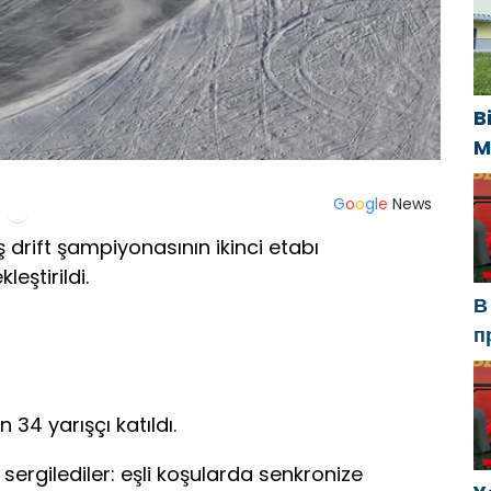
У
B
M
U
s
G
o
o
g
l
e
News
k
ış drift şampiyonasının ikinci etabı
eştirildi.
В
п
Р
а
в
34 yarışçı katıldı.
sergilediler: eşli koşularda senkronize