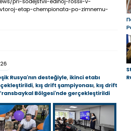
news/pri-sodejstvii-edinoj-rossii-v-
-vtoroj-etap-chempionata-po-zimnemu-
П
Р
с
ф
026
S
R
eşik Rusya'nın desteğiyle
,
ikinci etabı
g
ekleştirildi
,
kış drift şampiyonası
,
kış drift
d
Transbaykal Bölgesi'nde gerçekleştirildi
g
h