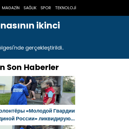
MAGAZİN
SAĞLIK
SPOR
TEKNOLOJİ
nasının ikinci
gesi'nde gerçekleştirildi..
n Son Haberler
олонтёры «Молодой Гвардии
диной России» ликвидируют
оследствия паводков на