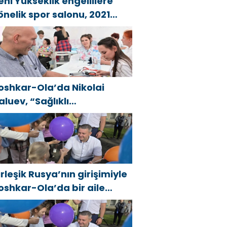
eni Yükseklik engellilere
önelik spor salonu, 2021
irleşik Rusya Halk Programı
apsamında Saratov’da
çıldı
oshkar-Ola’da Nikolai
aluev, “Sağlıklı
umhuriyet” projesiyle
anıştı
irleşik Rusya’nın girişimiyle
oshkar-Ola’da bir aile
estivali düzenlendi