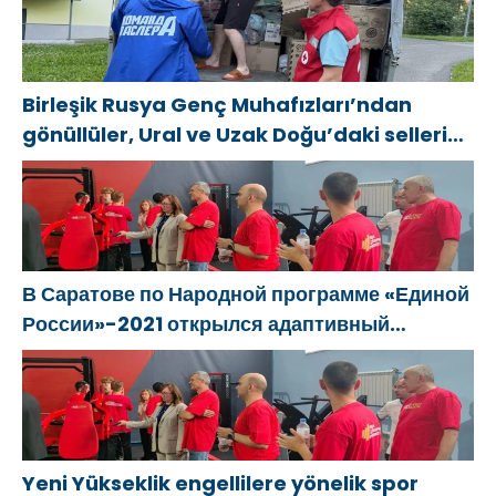
Birleşik Rusya Genç Muhafızları’ndan
gönüllüler, Ural ve Uzak Doğu’daki sellerin
sonuçlarını ortadan kaldırmaya yardımcı
oluyor
В Саратове по Народной программе «Единой
России»-2021 открылся адаптивный
спортзал «Новая высота»
Yeni Yükseklik engellilere yönelik spor