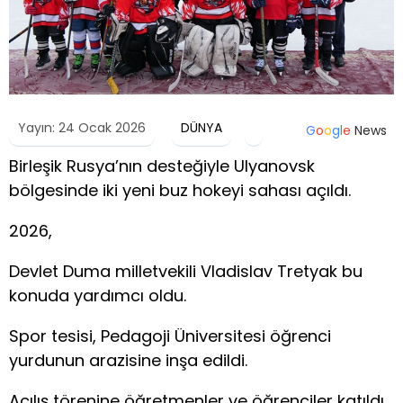
Yayın: 24 Ocak 2026
DÜNYA
G
o
o
g
l
e
News
Birleşik Rusya’nın desteğiyle Ulyanovsk
bölgesinde iki yeni buz hokeyi sahası açıldı.
2026,
Devlet Duma milletvekili Vladislav Tretyak bu
konuda yardımcı oldu.
Spor tesisi, Pedagoji Üniversitesi öğrenci
yurdunun arazisine inşa edildi.
Açılış törenine öğretmenler ve öğrenciler katıldı.