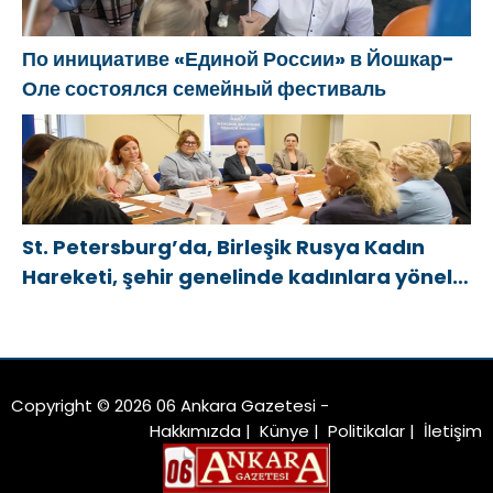
По инициативе «Единой России» в Йошкар-
Оле состоялся семейный фестиваль
St. Petersburg’da, Birleşik Rusya Kadın
Hareketi, şehir genelinde kadınlara yönelik
destek programlarının geliştirilmesi için
öneriler hazırladı
Copyright © 2026 06 Ankara Gazetesi -
Hakkımızda
|
Künye
|
Politikalar
|
İletişim