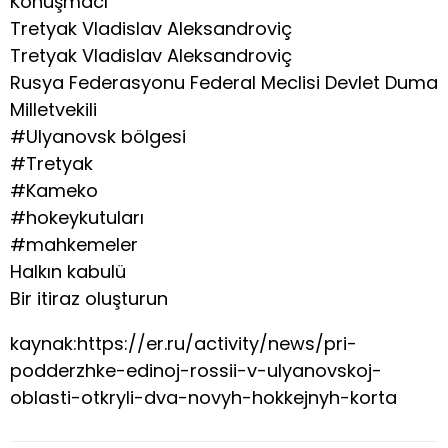
Konuşmacı
Tretyak Vladislav Aleksandroviç
Tretyak Vladislav Aleksandroviç
Rusya Federasyonu Federal Meclisi Devlet Duma
Milletvekili
#Ulyanovsk bölgesi
#Tretyak
#Kameko
#hokeykutuları
#mahkemeler
Halkın kabulü
Bir itiraz oluşturun
kaynak:https://er.ru/activity/news/pri-
podderzhke-edinoj-rossii-v-ulyanovskoj-
oblasti-otkryli-dva-novyh-hokkejnyh-korta