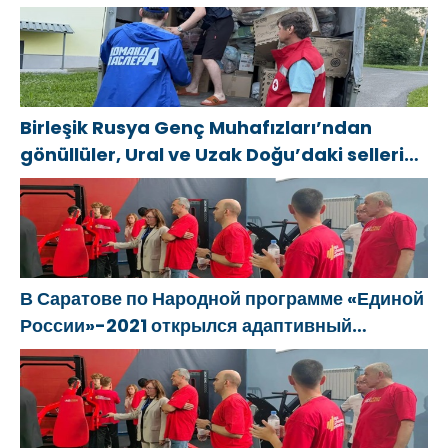
МГЕР и
Александр
сеть
«Волонтёрской
Шуваев избран
пространств
Роты» на
секретарём
для поддержки
передовую
реготделения
матерей
«Единой
Birleşik Rusya Genç Muhafızları’ndan
России»
gönüllüler, Ural ve Uzak Doğu’daki sellerin
sonuçlarını ortadan kaldırmaya yardımcı
oluyor
В Саратове по Народной программе «Единой
России»-2021 открылся адаптивный
спортзал «Новая высота»