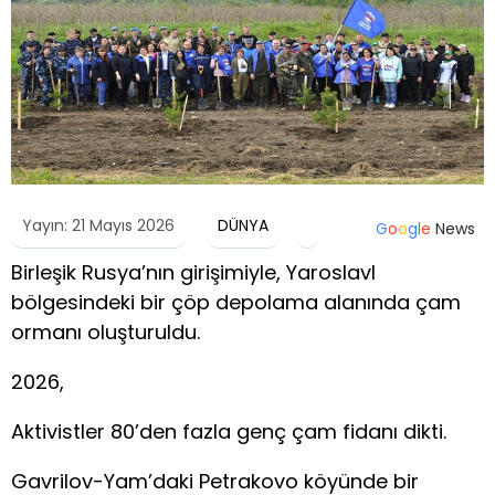
Yayın: 21 Mayıs 2026
DÜNYA
G
o
o
g
l
e
News
Birleşik Rusya’nın girişimiyle, Yaroslavl
bölgesindeki bir çöp depolama alanında çam
ormanı oluşturuldu.
2026,
Aktivistler 80’den fazla genç çam fidanı dikti.
Gavrilov-Yam’daki Petrakovo köyünde bir