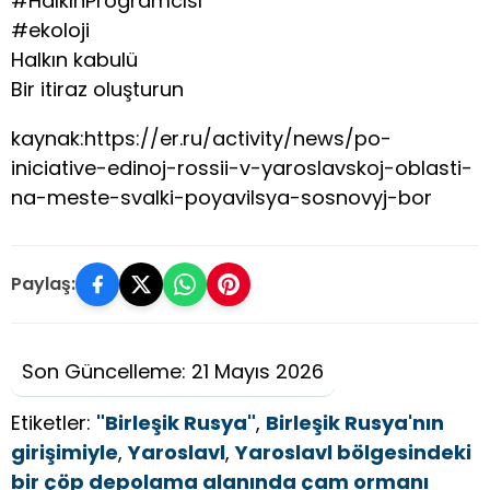
#HalkınProgramcısı
#ekoloji
Halkın kabulü
Bir itiraz oluşturun
kaynak:https://er.ru/activity/news/po-
iniciative-edinoj-rossii-v-yaroslavskoj-oblasti-
na-meste-svalki-poyavilsya-sosnovyj-bor
Paylaş:
Son Güncelleme: 21 Mayıs 2026
Etiketler:
"Birleşik Rusya"
,
Birleşik Rusya'nın
girişimiyle
,
Yaroslavl
,
Yaroslavl bölgesindeki
bir çöp depolama alanında çam ormanı