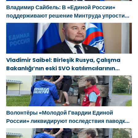
gençlerin
Владимир Сайбель: В «Единой России»
yaratıcılığını
поддерживают решение Минтруда упростить
desteklemeye
для бывших участников СВО получение
yönelik
соцконтракта
sistemli
kararlarına
dikkat çekti
Vladimir Saibel: Birleşik Rusya, Çalışma
Bakanlığı’nın eski SVO katılımcılarının
sosyal sözleşme edinme sürecini
basitleştirme kararını destekliyor
Волонтёры «Молодой Гвардии Единой
России» ликвидируют последствия паводков
на Урале и Дальнем Востоке