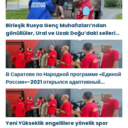
Birleşik Rusya Genç Muhafızları’ndan
gönüllüler, Ural ve Uzak Doğu’daki sellerin
sonuçlarını ortadan kaldırmaya yardımcı
oluyor
В Саратове по Народной программе «Единой
России»-2021 открылся адаптивный
спортзал «Новая высота»
Yeni Yükseklik engellilere yönelik spor