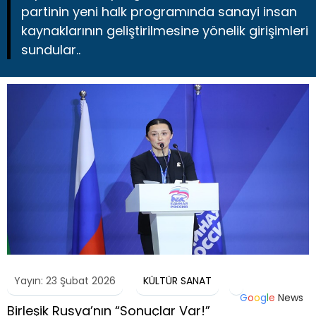
partinin yeni halk programında sanayi insan
kaynaklarının geliştirilmesine yönelik girişimleri
sundular..
Yayın: 23 Şubat 2026
KÜLTÜR SANAT
G
o
o
g
l
e
News
Birleşik Rusya’nın “Sonuçlar Var!”