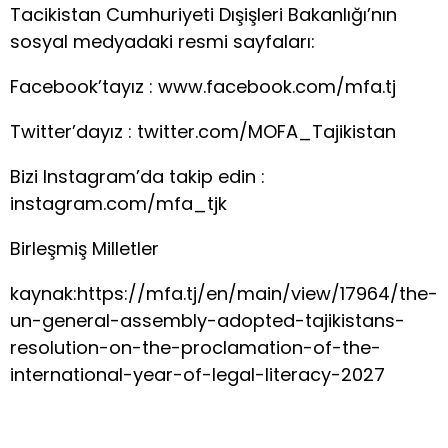
Tacikistan Cumhuriyeti Dışişleri Bakanlığı’nın
sosyal medyadaki resmi sayfaları:
Facebook’tayız : www.facebook.com/mfa.tj​
Twitter’dayız : twitter.com/MOFA_Tajikistan​
Bizi Instagram’da takip edin :
instagram.com/mfa_tjk
Birleşmiş Milletler
kaynak:https://mfa.tj/en/main/view/17964/the-
un-general-assembly-adopted-tajikistans-
resolution-on-the-proclamation-of-the-
international-year-of-legal-literacy-2027