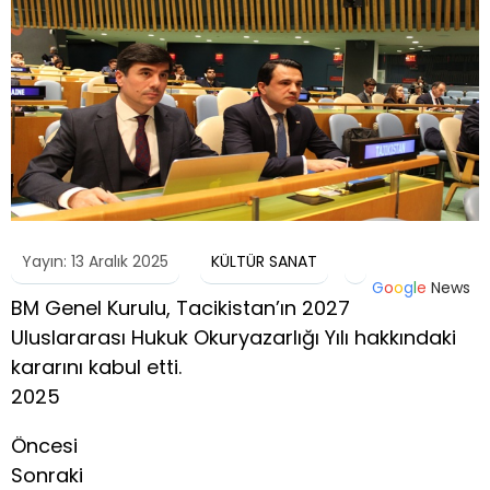
Yayın: 13 Aralık 2025
KÜLTÜR SANAT
G
o
o
g
l
e
News
BM Genel Kurulu, Tacikistan’ın 2027
Uluslararası Hukuk Okuryazarlığı Yılı hakkındaki
kararını kabul etti.
2025
Öncesi
Sonraki