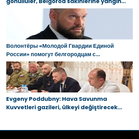
gönüllüler, Belgorod sakinlerine yangın
söndürücüler ve jeneratörler konusunda
yardımcı olacak
Волонтёры «Молодой Гвардии Единой
России» помогут белгородцам с
огнетушителями и генераторами
Evgeny Poddubny: Hava Savunma
Kuvvetleri gazileri, ülkeyi değiştirecek
güçtür