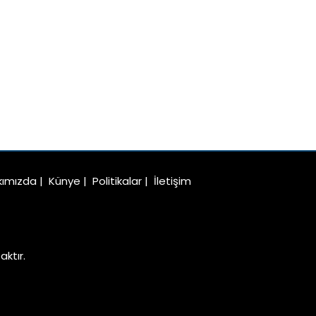
kımızda
|
Künye
|
Politikalar
|
İletişim
ktır.