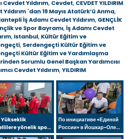
ı Cevdet Yıldırım
,
Cevdet
,
CEVDET YILDIRIM
 Yıldırım `dan 19 Mayıs Atatürk’ü Anma
,
antepli İş Adamı Cevdet Yıldırım
,
GENÇLİK
nçlik ve Spor Bayramı
,
İş Adamı Cevdet
ırım
,
Istanbul
,
Kültür Eğitim ve
ngeçti
,
Serdengeçti Kültür Eğitim ve
ngeçti Kültür Eğitim ve Yardımlaşma
lerinden Sorumlu Genel Başkan Yardımcısı
rımcı Cevdet Yıldırım
,
YILDIRIM
 Yükseklik
По инициативе «Единой
llilere yönelik spor
России» в Йошкар-Оле
nu, 2021 Birleşik
состоялся семейный