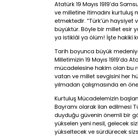
Atatürk 19 Mayıs 1919’da Samsun
ve milletine itimadını kurtuluş
etmektedir. “Türk’ün haysiyet v
büyüktür. Böyle bir millet esi
ya istiklâl ya ölüm! İşte hakiki 
Tarih boyunca büyük medeniyet
Milletimizin 19 Mayıs 1919’da At
mücadelesine hakim olan bu r
vatan ve millet sevgisini her h
yılmadan çalışmasında en öne
Kurtuluş Mücadelemizin başlang
Bayramı olarak ilan edilmesi T
duyduğu güvenin önemli bir gö
yükselen yeni nesil, gelecek siz
yükseltecek ve sürdürecek sizsin