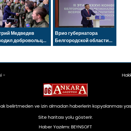
ya Halk Programı
фестиваль
samında
tov’da açıldı
трий Медведев
Врио губернатора
водил добровольцев
Белгородской области
Р и «Волонтёрской
Александр Шуваев
ы» на передовую
избран секретарём
реготделения «Единой
России»
i -
Hak
ak belirtmeden ve izin almadan haberlerin kopyalanması yasa
Site haritası
yolu gösterir.
Haber Yazılımı
:
BEYNSOFT