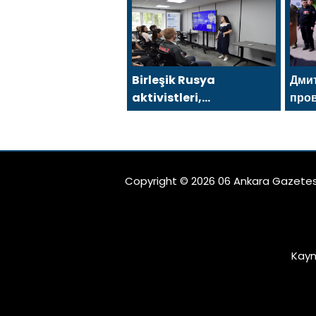
Минтруда упростить для
Rus
бывших участников СВО
kap
получение соцконтракта
Sara
Birleşik Rusya
Дми
aktivistleri,
про
Naberezhnye Chelny’de
МГЕ
genç KAMAZ uzmanları
Рот
için eğitim etkinlikleri
düzenledi
Copyright © 2026 06 Ankara Gazetes
Kayn