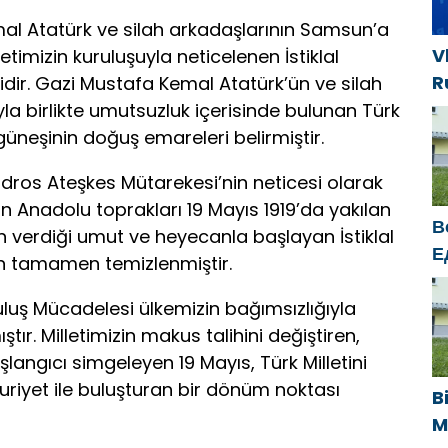
mal Atatürk ve silah arkadaşlarının Samsun’a
V
timizin kuruluşuyla neticelenen İstiklal
R
dir. Gazi Mustafa Kemal Atatürk’ün ve silah
e
la birlikte umutsuzluk içerisinde bulunan Türk
s
 güneşinin doğuş emareleri belirmiştir.
s
dros Ateşkes Mütarekesi’nin neticesi olarak
k
n Anadolu toprakları 19 Mayıs 1919’da yakılan
В
in verdiği umut ve heyecanla başlayan İstiklal
Е
 tamamen temizlenmiştir.
п
У
uluş Mücadelesi ülkemizin bağımsızlığıyla
ır. Milletimizin makus talihini değiştiren,
şlangıcı simgeleyen 19 Mayıs, Türk Milletini
riyet ile buluşturan bir dönüm noktası
B
M