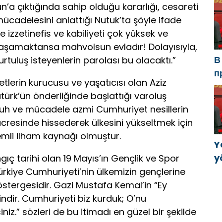
U
’a çıktığında sahip olduğu kararlığı, cesareti
s
 mücadelesini anlattığı Nutuk’ta şöyle ifade
k
e izzetinefis ve kabiliyeti çok yüksek ve
r yaşamaktansa mahvolsun evladır! Dolayısıyla,
В
kurtuluş isteyenlerin parolası bu olacaktı.”
п
lerin kurucusu ve yaşatıcısı olan Aziz
Р
atürk’ün önderliğinde başlattığı varoluş
а
uh ve mücadele azmi Cumhuriyet nesillerin
в
ücresinde hissederek ülkesini yükseltmek için
mli ilham kaynağı olmuştur.
Y
y
ıç tarihi olan 19 Mayıs’ın Gençlik ve Spor
B
ürkiye Cumhuriyeti’nin ülkemizin gençlerine
k
stergesidir. Gazi Mustafa Kemal’in “Ey
a
indir. Cumhuriyeti biz kurduk; O’nu
iz.” sözleri de bu itimadı en güzel bir şekilde