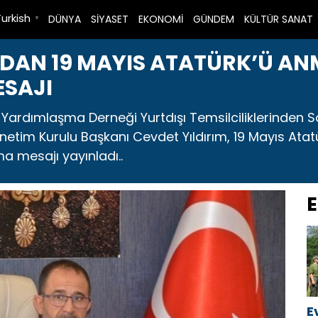
Turkish
DÜNYA
SİYASET
EKONOMİ
GÜNDEM
KÜLTÜR SANAT
▼
`DAN 19 MAYIS ATATÜRK’Ü AN
ESAJI
e Yardımlaşma Derneği Yurtdışı Temsilciliklerinden
tim Kurulu Başkanı Cevdet Yıldırım, 19 Mayıs Atat
a mesajı yayınladı..
E
E