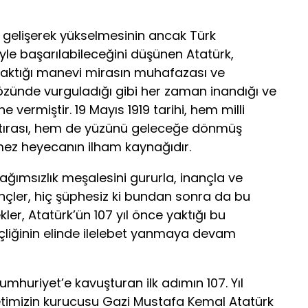
n gelişerek yükselmesinin ancak Türk
iyle başarılabileceğini düşünen Atatürk,
ıraktığı manevi mirasın muhafazası ve
özünde vurguladığı gibi her zaman inandığı ve
 vermiştir. 19 Mayıs 1919 tarihi, hem milli
atırası, hem de yüzünü geleceğe dönmüş
nmez heyecanın ilham kaynağıdır.
ağımsızlık meşalesini gururla, inançla ve
nçler, hiç şüphesiz ki bundan sonra da bu
kler, Atatürk’ün 107 yıl önce yaktığı bu
çliğinin elinde ilelebet yanmaya devam
umhuriyet’e kavuşturan ilk adımın 107. Yıl
imizin kurucusu Gazi Mustafa Kemal Atatürk