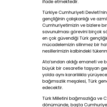
ifade etmektedir.
Türkiye Cumhuriyeti Devleti’ni
gençliğinin çalışkanlığı ve azm
Cumhuriyetimizin ve bizlere b
savunulması görevini birçok s
en çok güvendiği Türk gençliğine
mücadelemizin silinmez bir h
nesillerimizin kalbindeki tüke
Ata’sından aldığı emaneti ve b
büyük bir cesaretle taşıyan ge
yolda aynı kararlılıkla yürüyece
bağımsızlık meşalesi, Türk gen
edecektir.
Türk Milletini bağımsızlığa ve C
dönümünde, başta Cumhuriyet