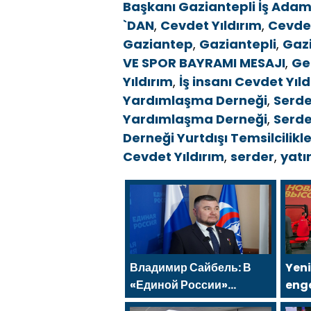
Başkanı Gaziantepli İş Adam
`DAN
,
Cevdet Yıldırım
,
Cevdet
Gaziantep
,
Gaziantepli
,
Gazi
VE SPOR BAYRAMI MESAJI
,
Ge
Yıldırım
,
İş insanı Cevdet Yıld
Yardımlaşma Derneği
,
Serde
Yardımlaşma Derneği
,
Serde
Derneği Yurtdışı Temsilcilik
Cevdet Yıldırım
,
serder
,
yatı
Владимир Сайбель: В
Yeni
«Единой России»
enge
поддерживают решение
salo