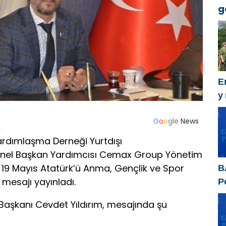
g
k
Е
у
х
G
o
o
g
l
e
News
ardımlaşma Derneği Yurtdışı
Genel Başkan Yardımcısı Cemax Group Yönetim
В
, 19 Mayıs Atatürk’ü Anma, Gençlik ve Spor
Р
mesajı yayınladı.
р
aşkanı Cevdet Yıldırım, mesajında şu
д
п