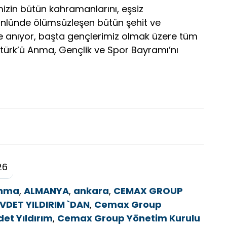
izin bütün kahramanlarını, eşsiz
 gönlünde ölümsüzleşen bütün şehit ve
le anıyor, başta gençlerimiz olmak üzere tüm
türk’ü Anma, Gençlik ve Spor Bayramı’nı
26
Anma
,
ALMANYA
,
ankara
,
CEMAX GROUP
DET YILDIRIM `DAN
,
Cemax Group
et Yıldırım
,
Cemax Group Yönetim Kurulu