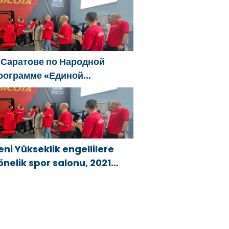
ral ve Uzak Doğu’daki
ellerin sonuçlarını ortadan
aldırmaya yardımcı oluyor
 Саратове по Народной
рограмме «Единой
оссии»-2021 открылся
даптивный спортзал «Новая
ысота»
eni Yükseklik engellilere
önelik spor salonu, 2021
irleşik Rusya Halk Programı
apsamında Saratov’da
çıldı