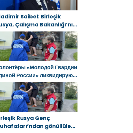
ladimir Saibel: Birleşik
usya, Çalışma Bakanlığı’nın
ski SVO katılımcılarının
osyal sözleşme edinme
ürecini basitleştirme
ararını destekliyor
олонтёры «Молодой Гвардии
диной России» ликвидируют
оследствия паводков на
рале и Дальнем Востоке
irleşik Rusya Genç
uhafızları’ndan gönüllüler,