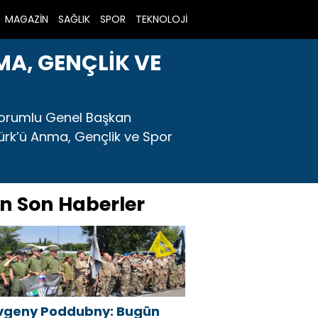
MAGAZİN
SAĞLIK
SPOR
TEKNOLOJİ
MA, GENÇLİK VE
 Sorumlu Genel Başkan
ürk’ü Anma, Gençlik ve Spor
n Son Haberler
vgeny Poddubny: Bugün