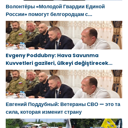
Волонтёры «Молодой Гвардии Единой
России» помогут белгородцам с
огнетушителями и генераторами
Evgeny Poddubny: Hava Savunma
Kuvvetleri gazileri, ülkeyi değiştirecek
güçtür
Евгений Поддубный: Ветераны СВО — это та
сила, которая изменит страну