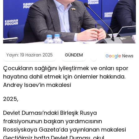
Yayın: 19 Haziran 2025
GÜNDEM
G
o
o
g
l
e
News
Çocukların sağlığını iyileştirmek ve onları spor
hayatına dahil etmek için önlemler hakkında.
Andrey Isaev’in makalesi
2025,
Devlet Duması’ndaki Birleşik Rusya
fraksiyonunun başkan yardımcısının
Rossiyskaya Gazeta’da yayınlanan makalesi
Geçtiğimiz hafta Devlet Duması, okul