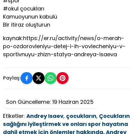
#spor
#okul çocukları
Kamuoyunun kabulü
Bir itiraz oluşturun
kaynak:https://er.ru/activity/news/o-merah-
po-ozdorovleniyu-detej-i-ih-vovlecheniyu-v-
sportivnuyu-zhizn-statya-andreya-isaeva
Paylaş:
Son Güncelleme: 19 Haziran 2025
Etiketler:
Andrey Isaev
,
çocukların
,
Çocukların
sağlığını iyileştirmek ve onları spor hayatına
dahil etmek için önlemler hakkında. Andrey