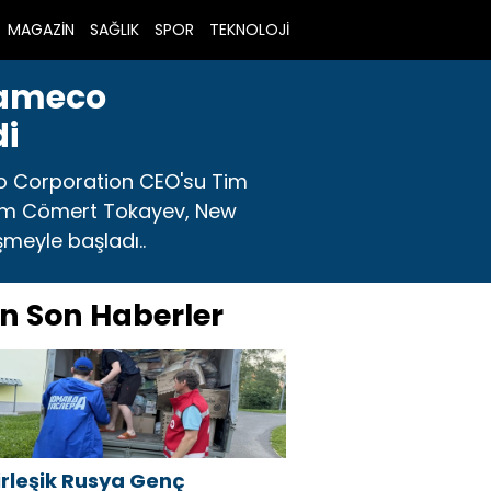
MAGAZİN
SAĞLIK
SPOR
TEKNOLOJİ
Cameco
di
 Corporation CEO'su Tim
asım Cömert Tokayev, New
şmeyle başladı..
n Son Haberler
irleşik Rusya Genç