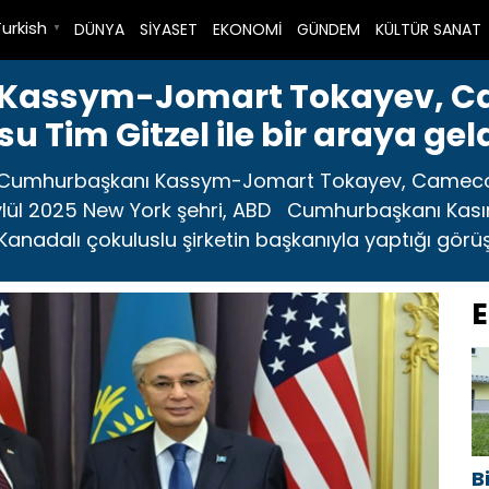
Turkish
DÜNYA
SİYASET
EKONOMİ
GÜNDEM
KÜLTÜR SANAT
▼
Kassym-Jomart Tokayev, 
 Tim Gitzel ile bir araya gel
um Cumhurbaşkanı Kassym-Jomart Tokayev, Cameco
21 Eylül 2025 New York şehri, ABD Cumhurbaşkanı K
 Kanadalı çokuluslu şirketin başkanıyla yaptığı görü
E
B