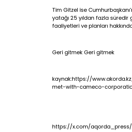
Tim Gitzel ise Cumhurbaşkanı’n
yatağı 25 yıldan fazla süredir g
faaliyetleri ve planları hakkında
Geri gitmek Geri gitmek
kaynak:https://www.akorda.k
met-with-cameco-corporatio
https://x.com/aqorda_press