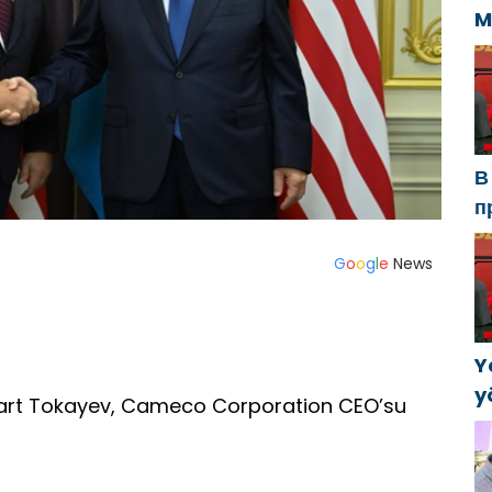
M
U
s
k
В
п
Р
а
G
o
o
g
l
e
News
в
Y
y
t Tokayev, Cameco Corporation CEO’su
B
k
a