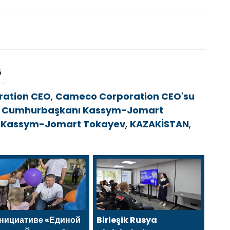
5
ation CEO
,
Cameco Corporation CEO'su
,
Cumhurbaşkanı Kassym-Jomart
,
Kassym-Jomart Tokayev
,
KAZAKİSTAN
,
инициативе «Единой
Birleşik Rusya