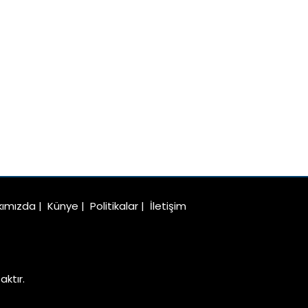
kımızda
|
Künye
|
Politikalar
|
İletişim
ktır.