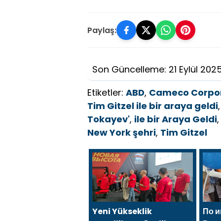
Paylaş:
Son Güncelleme: 21 Eylül 202
Etiketler:
ABD
,
Cameco Corpor
Tim Gitzel ile bir araya geldi
Tokayev'
,
ile bir Araya Geldi
New York şehri
,
Tim Gitzel
Yeni Yükseklik
По 