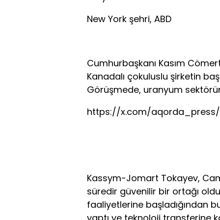
New York şehri, ABD
Cumhurbaşkanı Kasım Cömert T
Kanadalı çokuluslu şirketin ba
Görüşmede, uranyum sektöründe 
https://x.com/aqorda_press
Kassym-Jomart Tokayev, Came
süredir güvenilir bir ortağı oldu
faaliyetlerine başladığından b
yaptı ve teknoloji transferine 