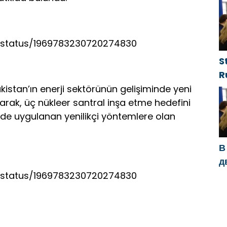
с
ф
/status/1969783230720274830
S
R
g
stan’ın enerji sektörünün gelişiminde yeni
d
arak, üç nükleer santral inşa etme hedefini
g
ide uygulanan yenilikçi yöntemlere olan
h
В
д
с
/status/1969783230720274830
п
п