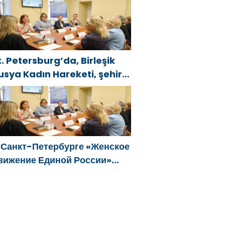
остоялся семейный
естиваль
t. Petersburg’da, Birleşik
usya Kadın Hareketi, şehir
enelinde kadınlara yönelik
estek programlarının
eliştirilmesi için öneriler
azırladı
 Санкт-Петербурге «Женское
вижение Единой России»
формировало предложения
о развитию городских
рограмм поддержки женщин