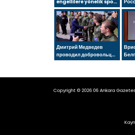
engellilere yönelik spor
Рос
salonu, 2021 Birleşik
сос
Rusya Halk Programı
фес
kapsamında
Saratov’da açıldı
Дмитрий Медведев
Врио
проводил добровольцев
Бел
МГЕР и «Волонтёрской
Але
Роты» на передовую
избр
рег
Рос
Copyright © 2026 06 Ankara Gazetes
Kayn