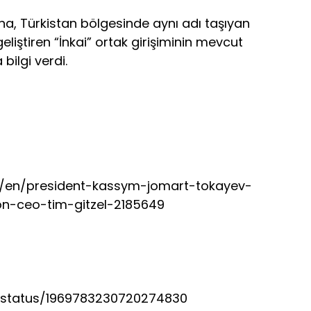
a, Türkistan bölgesinde aynı adı taşıyan
eliştiren “İnkai” ortak girişiminin mevcut
 bilgi verdi.
z/en/president-kassym-jomart-tokayev-
n-ceo-tim-gitzel-2185649
/status/1969783230720274830