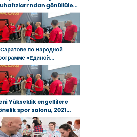
uhafızları’ndan gönüllüler,
ral ve Uzak Doğu’daki
ellerin sonuçlarını ortadan
aldırmaya yardımcı oluyor
 Саратове по Народной
рограмме «Единой
оссии»-2021 открылся
даптивный спортзал «Новая
ысота»
eni Yükseklik engellilere
önelik spor salonu, 2021
irleşik Rusya Halk Programı
apsamında Saratov’da
çıldı