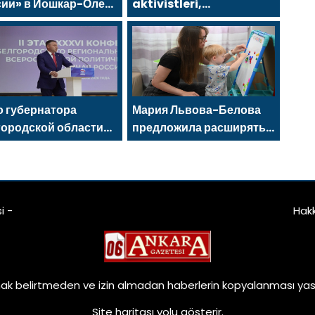
сии» в Йошкар-Оле
aktivistleri,
тоялся семейный
Naberezhnye Chelny’de
тиваль
genç KAMAZ uzmanları
için eğitim etkinlikleri
düzenledi
 губернатора
Мария Львова-Белова
городской области
предложила расширять
ксандр Шуваев
сеть пространств для
ан секретарём
поддержки матерей
отделения «Единой
сии»
i -
Hak
ak belirtmeden ve izin almadan haberlerin kopyalanması yasa
Site haritası
yolu gösterir.