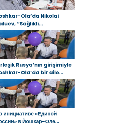
oshkar-Ola’da Nikolai
aluev, “Sağlıklı
umhuriyet” projesiyle
anıştı
irleşik Rusya’nın girişimiyle
oshkar-Ola’da bir aile
estivali düzenlendi
о инициативе «Единой
оссии» в Йошкар-Оле