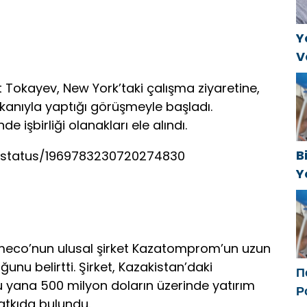
Y
V
C
okayev, New York’taki çalışma ziyaretine,
t
şkanıyla yaptığı görüşmeyle başladı.
işbirliği olanakları ele alındı.
B
/status/1969783230720274830
Y
f
co’nun ulusal şirket Kazatomprom’un uzun
ğunu belirtti. Şirket, Kazakistan’daki
П
u yana 500 milyon doların üzerinde yatırım
Р
katkıda bulundu.