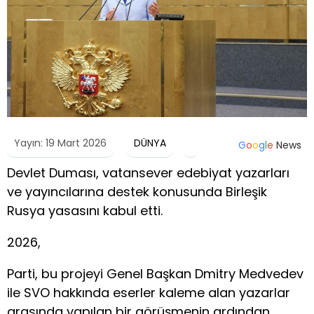
Yayın: 19 Mart 2026
DÜNYA
G
o
o
g
l
e
News
Devlet Duması, vatansever edebiyat yazarları
ve yayıncılarına destek konusunda Birleşik
Rusya yasasını kabul etti.
2026,
Parti, bu projeyi Genel Başkan Dmitry Medvedev
ile SVO hakkında eserler kaleme alan yazarlar
arasında yapılan bir görüşmenin ardından