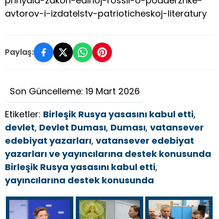
prinyala-zakon-edinoj-rossii-o-podderzhke-
avtorov-i-izdatelstv-patrioticheskoj-literatury
Paylaş:
Son Güncelleme: 19 Mart 2026
Etiketler:
Birleşik Rusya yasasını kabul etti
,
devlet
,
Devlet Duması
,
Duması
,
vatansever
edebiyat yazarları
,
vatansever edebiyat
yazarları ve yayıncılarına destek konusunda
Birleşik Rusya yasasını kabul etti
,
yayıncılarına destek konusunda