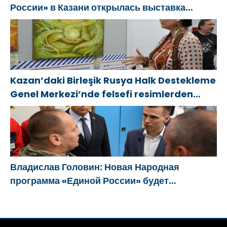
России» в Казани открылась выставка
философской живописи
Kazan’daki Birleşik Rusya Halk Destekleme
Genel Merkezi’nde felsefi resimlerden
oluşan bir sergi açıldı
Владислав Головин: Новая Народная
программа «Единой России» будет
ориентирована на развитие
технологического суверенитета и ОПК