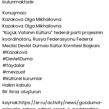
bulunmaktadır .
Konuşmacı
Kazakova Olga Mikhailovna
Kazakova Olga Mikhailovna
“Küçük Vatanın Kültürü” federal parti projesinin
koordinatörü, Rusya Federasyonu Federal
Meclisi Devlet Duması Kültür Komitesi Başkanı
#Kazakova
#DevletDuma
#faydalar
#mevzuat
#kültürel kurumlar
Halkın kabulü
Bir itiraz oluşturun
kaynak:https://er.ru/activity/news/gosduma-