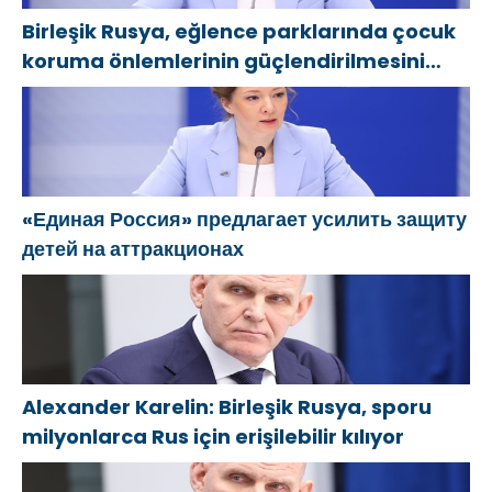
İlham Aliyev’i
bölgesindeki
Birleşik Rusya, eğlence parklarında çocuk
aradı
gönüllülere
koruma önlemlerinin güçlendirilmesini
teşekkür etti
öneriyor
«Единая Россия» предлагает усилить защиту
детей на аттракционах
Alexander Karelin: Birleşik Rusya, sporu
milyonlarca Rus için erişilebilir kılıyor