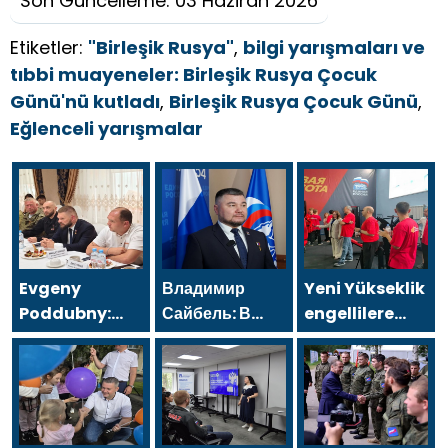
Son Güncelleme: 03 Haziran 2026
Etiketler:
"Birleşik Rusya"
,
bilgi yarışmaları ve
tıbbi muayeneler: Birleşik Rusya Çocuk
Günü'nü kutladı
,
Birleşik Rusya Çocuk Günü
,
Eğlenceli yarışmalar
Evgeny
Владимир
Yeni Yükseklik
Poddubny:
Сайбель: В
engellilere
Hava
«Единой
yönelik spor
Savunma
России»
salonu, 2021
Kuvvetleri
поддерживают
Birleşik Rusya
gazileri, ülkeyi
решение
Halk Programı
değiştirecek
Минтруда
kapsamında