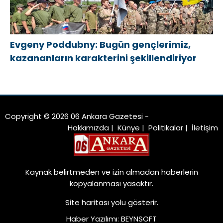
Evgeny Poddubny: Bugün gençlerimiz,
kazananların karakterini şekillendiriyor
Copyright © 2026 06 Ankara Gazetesi -
Hakkımızda
|
Künye
|
Politikalar
|
İletişim
Kaynak belirtmeden ve izin almadan haberlerin
kopyalanması yasaktır.
Site haritası
yolu gösterir.
Haber Yazılımı
:
BEYNSOFT