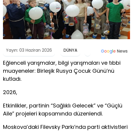
Yayın: 03 Haziran 2026
DÜNYA
G
o
o
g
l
e
News
Eğlenceli yarışmalar, bilgi yarışmaları ve tıbbi
muayeneler: Birleşik Rusya Çocuk Günü’nü
kutladı.
2026,
Etkinlikler, partinin “Sağlıklı Gelecek” ve “Güçlü
Aile” projeleri kapsamında düzenlendi.
Moskova’daki Filevsky Parkı’nda parti aktivistleri