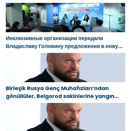
teklifler sundu
Инклюзивные организации передали
Владиславу Головину предложения в новую
Народную программу «Единой России»
Birleşik Rusya Genç Muhafızları’ndan
gönüllüler, Belgorod sakinlerine yangın
söndürücüler ve jeneratörler konusunda
yardımcı olacak