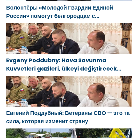
Волонтёры «Молодой Гвардии Единой
России» помогут белгородцам с
огнетушителями и генераторами
Evgeny Poddubny: Hava Savunma
Kuvvetleri gazileri, ülkeyi değiştirecek
güçtür
Евгений Поддубный: Ветераны СВО — это та
сила, которая изменит страну