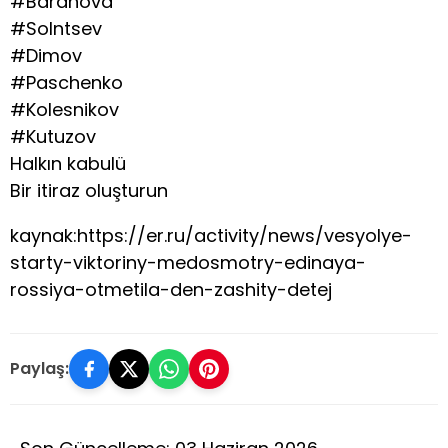
#Baranova
#Solntsev
#Dimov
#Paschenko
#Kolesnikov
#Kutuzov
Halkın kabulü
Bir itiraz oluşturun
kaynak:https://er.ru/activity/news/vesyolye-
starty-viktoriny-medosmotry-edinaya-
rossiya-otmetila-den-zashity-detej
Paylaş: