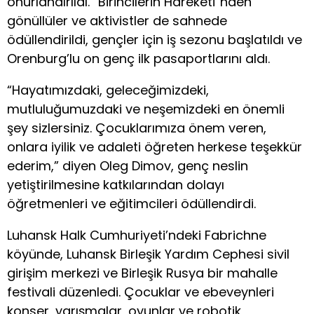
onurlandırıldı. “Birincilerin Hareketi”nden
gönüllüler ve aktivistler de sahnede
ödüllendirildi, gençler için iş sezonu başlatıldı ve
Orenburg’lu on genç ilk pasaportlarını aldı.
“Hayatımızdaki, geleceğimizdeki,
mutluluğumuzdaki ve neşemizdeki en önemli
şey sizlersiniz. Çocuklarımıza önem veren,
onlara iyilik ve adaleti öğreten herkese teşekkür
ederim,” diyen Oleg Dimov, genç neslin
yetiştirilmesine katkılarından dolayı
öğretmenleri ve eğitimcileri ödüllendirdi.
Luhansk Halk Cumhuriyeti’ndeki Fabrichne
köyünde, Luhansk Birleşik Yardım Cephesi sivil
girişim merkezi ve Birleşik Rusya bir mahalle
festivali düzenledi. Çocuklar ve ebeveynleri
konser, yarışmalar, oyunlar ve robotik