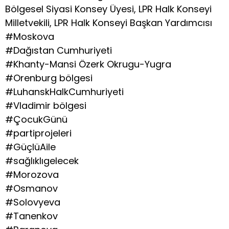
Bölgesel Siyasi Konsey Üyesi, LPR Halk Konseyi
Milletvekili, LPR Halk Konseyi Başkan Yardımcısı
#Moskova
#Dağıstan Cumhuriyeti
#Khanty-Mansi Özerk Okrugu-Yugra
#Orenburg bölgesi
#LuhanskHalkCumhuriyeti
#Vladimir bölgesi
#ÇocukGünü
#partiprojeleri
#GüçlüAile
#sağlıklıgelecek
#Morozova
#Osmanov
#Solovyeva
#Tanenkov