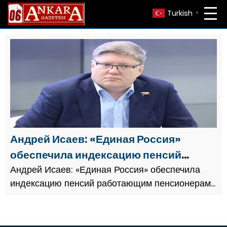
Turkish
▼
Андрей Исаев: «Единая Россия»
обеспечила индексацию пенсий
работающим пенсионерам с 1 января
Андрей Исаев: «Единая Россия» обеспечила
индексацию пенсий работающим пенсионерам
2025 года на 7,3%
с 1 января 2025 года на 7,3%.