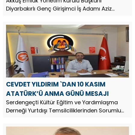
Akkuş Emlak Yönetim Kurulu Başkanı
Diyarbakırlı Genç Girişimci İş Adamı Aziz
Akkuş, Türkiye Cumhuriyeti’nin kurucusu Gazi
Mustafa Kemal Atatürk’ün vefatının 87.
CEVDET YILDIRIM `DAN 10 KASIM
ATATÜRK’Ü ANMA GÜNÜ MESAJI
Serdengeçti Kültür Eğitim ve Yardımlaşma
Derneği Yurtdışı Temsilciliklerinden Sorumlu
Genel Başkan Yardımcısı Cemax Group
Yönetim Kurulu Başkanı Cevdet Yıldırım,
Türkiye Cumhuriyeti’nin kurucusu Gazi ...