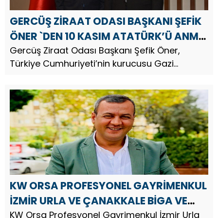
GERCÜŞ ZİRAAT ODASI BAŞKANI ŞEFİK
ÖNER `DEN 10 KASIM ATATÜRK’Ü ANMA
GÜNÜ MESAJI
Gercüş Ziraat Odası Başkanı Şefik Öner,
Türkiye Cumhuriyeti’nin kurucusu Gazi
Mustafa Kemal Atatürk’ün vefatının 87.
KW ORSA PROFESYONEL GAYRİMENKUL
İZMİR URLA VE ÇANAKKALE BİGA VE
GAZİANTEP`DEN MEHMET TAŞ `DAN 10
KW Orsa Profesyonel Gayrimenkul İzmir Urla