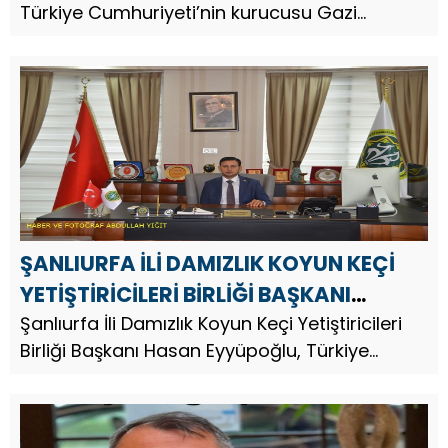
Türkiye Cumhuriyeti’nin kurucusu Gazi
Mustafa Kemal Atatürk’ün vefatının 87.
ŞANLIURFA İLİ DAMIZLIK KOYUN KEÇİ
YETİŞTİRİCİLERİ BİRLİĞİ BAŞKANI
HASAN EYYÜPOĞLU`NDAN 10 KASIM
Şanlıurfa İli Damızlık Koyun Keçi Yetiştiricileri
Birliği Başkanı Hasan Eyyüpoğlu, Türkiye
ATATÜRK’Ü ANMA GÜNÜ MESAJI
Cumhuriyeti’nin kurucusu Gazi Mustafa Kemal
Atatürk’ün vefatının 87.