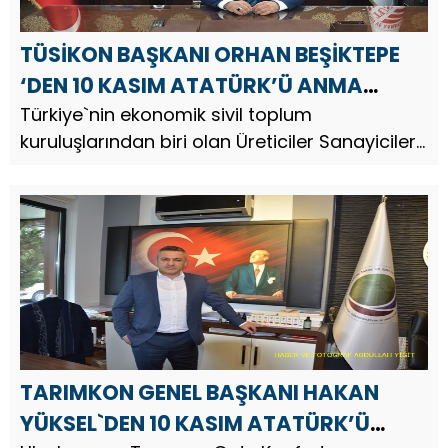
TÜSİKON BAŞKANI ORHAN BEŞİKTEPE
‘DEN 10 KASIM ATATÜRK’Ü ANMA
GÜNÜ MESAJI
Türkiye`nin ekonomik sivil toplum
kuruluşlarından biri olan Üreticiler Sanayiciler
ve İş Adamları Konfederasyonu ( TÜSİKON )
Genel Başkanı Orhan Beşiktepe, Türkiye
Cumhuriyeti’nin kurucusu Gazi Mustaf...
TARIMKON GENEL BAŞKANI HAKAN
YÜKSEL`DEN 10 KASIM ATATÜRK’Ü