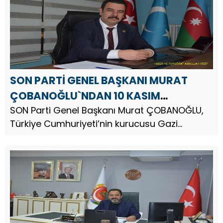
SON PARTİ GENEL BAŞKANI MURAT
ÇOBANOĞLU`NDAN 10 KASIM
ATATÜRK’Ü ANMA GÜNÜ MESAJI
SON Parti Genel Başkanı Murat ÇOBANOĞLU,
Türkiye Cumhuriyeti’nin kurucusu Gazi
Mustafa Kemal Atatürk’ün vefatının 87.