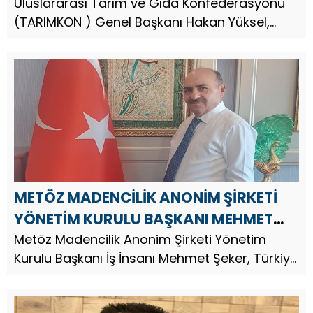
ANMA GÜNÜ MESAJI
Uluslararası Tarım ve Gıda Konfederasyonu
(TARIMKON ) Genel Başkanı Hakan Yüksel,
Türkiye Cumhuriyeti’nin kurucusu Gazi
Mustafa Kemal Atatürk’ün vefatının 87.
METÖZ MADENCİLİK ANONİM ŞİRKETİ
YÖNETİM KURULU BAŞKANI MEHMET
ŞEKER`DEN 10 KASIM ATATÜRK’Ü ANMA
Metöz Madencilik Anonim Şirketi Yönetim
Kurulu Başkanı İş İnsanı Mehmet Şeker, Türkiye
GÜNÜ MESAJI
Cumhuriyeti’nin kurucusu Gazi Mustafa Kemal
Atatürk’ün vefatının 87.