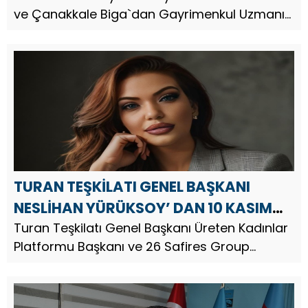
ve Çanakkale Biga`dan Gayrimenkul Uzmanı
KASIM ATATÜRK’Ü ANMA GÜNÜ
Arazi Yatırım Uzmanı İş İnsanı Mehmet Taş,
MESAJI
Türkiye Cumhuriyeti’nin kurucusu Gazi
Mustafa Kemal Atatürk’ün vefatının ...
TURAN TEŞKİLATI GENEL BAŞKANI
NESLİHAN YÜRÜKSOY’ DAN 10 KASIM
ATATÜRK’Ü ANMA GÜNÜ MESAJI
Turan Teşkilatı Genel Başkanı Üreten Kadınlar
Platformu Başkanı ve 26 Safires Group
Yönetim Kurulu Başkanı Neslihan Yürüksoy,
Türkiye Cumhuriyeti’nin kurucusu Gazi
Mustafa Kemal Atatürk’ün vefatının 8...