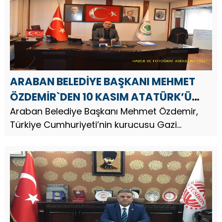
ARABAN BELEDİYE BAŞKANI MEHMET
ÖZDEMİR`DEN 10 KASIM ATATÜRK’Ü
ANMA GÜNÜ MESAJI
Araban Belediye Başkanı Mehmet Özdemir,
Türkiye Cumhuriyeti’nin kurucusu Gazi
Mustafa Kemal Atatürk’ün vefatının 87.