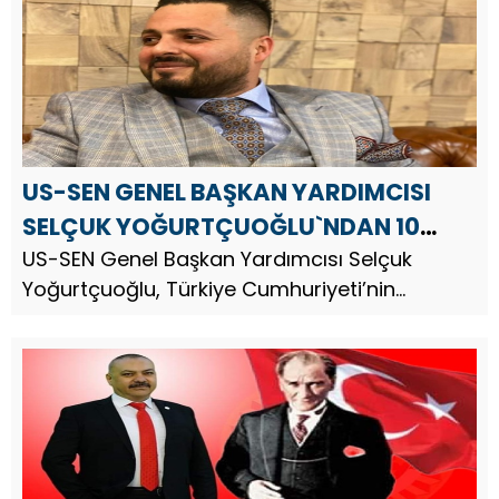
US-SEN GENEL BAŞKAN YARDIMCISI
SELÇUK YOĞURTÇUOĞLU`NDAN 10
KASIM ATATÜRK’Ü ANMA GÜNÜ
US-SEN Genel Başkan Yardımcısı Selçuk
Yoğurtçuoğlu, Türkiye Cumhuriyeti’nin
MESAJI
kurucusu Gazi Mustafa Kemal Atatürk’ün
vefatının 87.