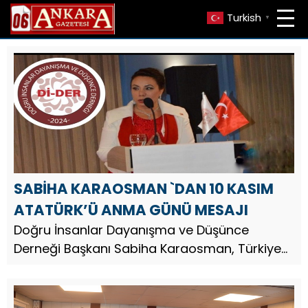
Turkish
▼
SABİHA KARAOSMAN `DAN 10 KASIM
ATATÜRK’Ü ANMA GÜNÜ MESAJI
Doğru İnsanlar Dayanışma ve Düşünce
Derneği Başkanı Sabiha Karaosman, Türkiye
Cumhuriyeti’nin kurucusu Gazi Mustafa Kemal
Atatürk’ün vefatının 87. yıl dönümü dolayısıyla
bir anma mesajı yayınladı. ...