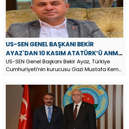
US-SEN GENEL BAŞKANI BEKİR
AYAZ`DAN 10 KASIM ATATÜRK’Ü ANMA
GÜNÜ MESAJI
US-SEN Genel Başkanı Bekir Ayaz, Türkiye
Cumhuriyeti’nin kurucusu Gazi Mustafa Kemal
Atatürk’ün vefatının 87.