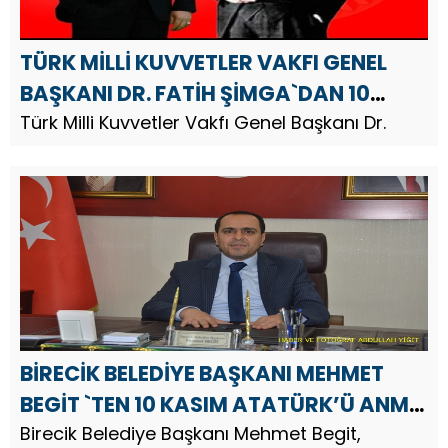
TÜRK MİLLİ KUVVETLER VAKFI GENEL
BAŞKANI DR. FATİH ŞİMGA`DAN 10
KASIM ATATÜRK’Ü ANMA GÜNÜ
Türk Milli Kuvvetler Vakfı Genel Başkanı Dr.
MESAJI
BİRECİK BELEDİYE BAŞKANI MEHMET
BEGİT `TEN 10 KASIM ATATÜRK’Ü ANMA
GÜNÜ MESAJI
Birecik Belediye Başkanı Mehmet Begit,