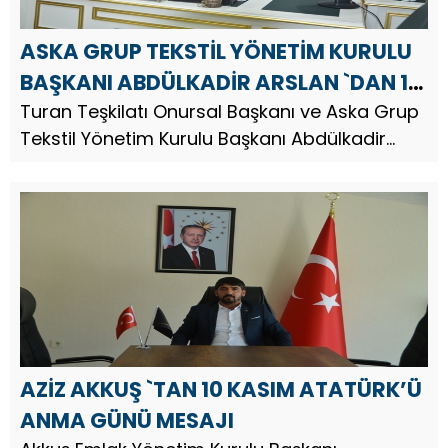
ASKA GRUP TEKSTİL YÖNETİM KURULU
BAŞKANI ABDÜLKADİR ARSLAN `DAN 10
KASIM ATATÜRK’Ü ANMA GÜNÜ
Turan Teşkilatı Onursal Başkanı ve Aska Grup
Tekstil Yönetim Kurulu Başkanı Abdülkadir
MESAJI
Arslan, Türkiye Cumhuriyeti’nin kurucusu Gazi
Mustafa Kemal Atatürk’ün vefatının 87.
AZİZ AKKUŞ `TAN 10 KASIM ATATÜRK’Ü
ANMA GÜNÜ MESAJI