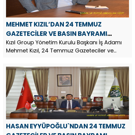
MEHMET KIZIL’DAN 24 TEMMUZ
GAZETECİLER VE BASIN BAYRAMI
MESAJI
Kızıl Group Yönetim Kurulu Başkanı İş Adamı
Mehmet Kızıl, 24 Temmuz Gazeteciler ve
Basın Bayramı dolayısıyla bir mesaj yayınladı.
HASAN EYYÜPOĞLU`NDAN 24 TEMMUZ