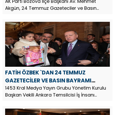
TEMMUZ GAZETECİLER VE BASIN
AK Parti Bozova İlçe Başkanı Av. Mehmet
Akgün, 24 Temmuz Gazeteciler ve Basın
BAYRAMI MESAJI
Bayramı dolayısıyla bir mesaj yayınladı. AK
Parti Bozova İlçe Başkanı Avukat Mehmet
Akgün, mesajında şu ifadelere yer v...
FATİH ÖZBEK `DAN 24 TEMMUZ
GAZETECİLER VE BASIN BAYRAMI
MESAJI
1453 Kral Medya Yayın Grubu Yönetim Kurulu
Başkan Vekili Ankara Temsilcisi İş İnsanı
Siyasetçi Gazeteci Fatih Özbek, 24 Temmuz
Gazeteciler ve Basın Bayramı dolayısıyla bir