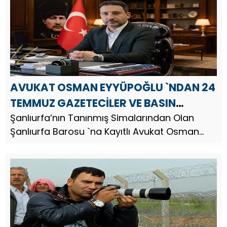
mesaj yayınladı. Gazeteci...
AVUKAT OSMAN EYYÜPOĞLU `NDAN 24
TEMMUZ GAZETECİLER VE BASIN
BAYRAMI MESAJI
Şanlıurfa’nın Tanınmış Simalarından Olan
Şanlıurfa Barosu `na Kayıtlı Avukat Osman
Eyyüpoğlu, 24 Temmuz Gazeteciler ve Basın
Bayramı dolayısıyla bir mesaj yayınladı. Av.
Osman Eyyüpoğlu, mesajında ...