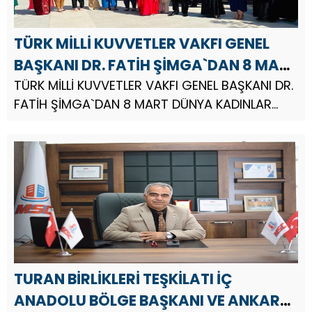
TÜRK MİLLİ KUVVETLER VAKFI GENEL
BAŞKANI DR. FATİH ŞİMGA`DAN 8 MART
DÜNYA KADINLAR GÜNÜ MESAJI
TÜRK MİLLİ KUVVETLER VAKFI GENEL BAŞKANI DR.
FATİH ŞİMGA`DAN 8 MART DÜNYA KADINLAR
GÜNÜ MESAJI.
TURAN BİRLİKLERİ TEŞKİLATI İÇ
ANADOLU BÖLGE BAŞKANI VE ANKARA