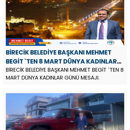
Başkanı Turgut Başdaş, mesajında...
BİRECİK BELEDİYE BAŞKANI MEHMET
BEGİT `TEN 8 MART DÜNYA KADINLAR
GÜNÜ MESAJI
BİRECİK BELEDİYE BAŞKANI MEHMET BEGİT `TEN 8
MART DÜNYA KADINLAR GÜNÜ MESAJI.