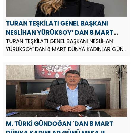
TURAN TEŞKİLATI GENEL BAŞKANI
NESLİHAN YÜRÜKSOY’ DAN 8 MART
DÜNYA KADINLAR GÜNÜ MESAJI
TURAN TEŞKİLATI GENEL BAŞKANI NESLİHAN
YÜRÜKSOY' DAN 8 MART DÜNYA KADINLAR GÜNÜ
MESAJI.
M. TÜRKİ GÜNDOĞAN `DAN 8 MART
DÜNYA KADINLAR GÜNÜ MESAJI