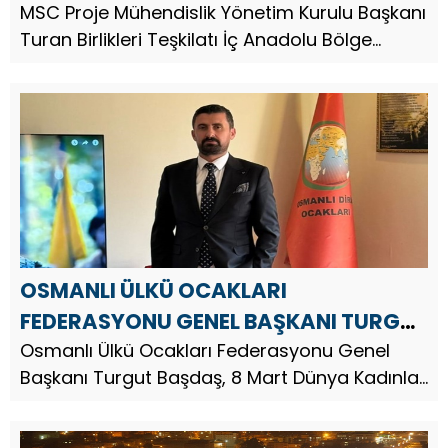
İL BAŞKANI MEHMET SALİH CAN`DAN 8
MSC Proje Mühendislik Yönetim Kurulu Başkanı
Turan Birlikleri Teşkilatı İç Anadolu Bölge
MART DÜNYA KADINLAR GÜNÜ MESAJI
Başkanı ve Ankara İl Başkanı Girişimci İş
Adamı Mehmet Salih Can, 8 Mart Dünya
Kadınlar Günü münasebetiyle bir ...
OSMANLI ÜLKÜ OCAKLARI
FEDERASYONU GENEL BAŞKANI TURGUT
BAŞDAŞ `TAN 8 MART DÜNYA
Osmanlı Ülkü Ocakları Federasyonu Genel
Başkanı Turgut Başdaş, 8 Mart Dünya Kadınlar
KADINLAR GÜNÜ MESAJI
Günü münasebetiyle bir mesaj yayınladı.
Osmanlı Ülkü Ocakları Federasyonu Genel