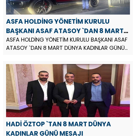
ASFA HOLDİNG YÖNETİM KURULU
BAŞKANI ASAF ATASOY `DAN 8 MART
DÜNYA KADINLAR GÜNÜ MESAJI
ASFA HOLDİNG YÖNETİM KURULU BAŞKANI ASAF
ATASOY `DAN 8 MART DÜNYA KADINLAR GÜNÜ
MESAJI.
HADİ ÖZTOP `TAN 8 MART DÜNYA
KADINLAR GÜNÜ MESAJI