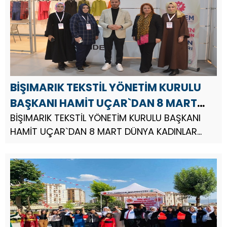
BİŞIMARIK TEKSTİL YÖNETİM KURULU
BAŞKANI HAMİT UÇAR`DAN 8 MART
DÜNYA KADINLAR GÜNÜ MESAJI
BİŞIMARIK TEKSTİL YÖNETİM KURULU BAŞKANI
HAMİT UÇAR`DAN 8 MART DÜNYA KADINLAR
GÜNÜ MESAJI.