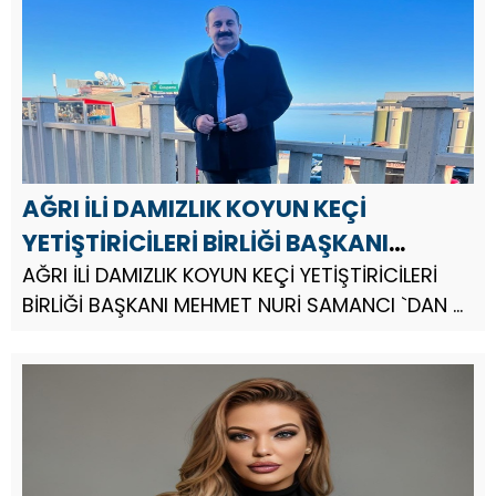
AĞRI İLİ DAMIZLIK KOYUN KEÇİ
YETİŞTİRİCİLERİ BİRLİĞİ BAŞKANI
MEHMET NURİ SAMANCI `DAN 8 MART
AĞRI İLİ DAMIZLIK KOYUN KEÇİ YETİŞTİRİCİLERİ
BİRLİĞİ BAŞKANI MEHMET NURİ SAMANCI `DAN 8
DÜNYA KADINLAR GÜNÜ MESAJI
MART DÜNYA KADINLAR GÜNÜ MESAJI.