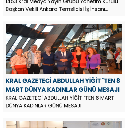
1453 Kral Medya Yayın Grubu Yönetim Kurulu
Başkan Vekili Ankara Temsilcisi İş İnsanı
Siyasetçi Gazeteci Fatih Özbek, 8 Mart Dünya
Kadınlar Günü münasebetiyle bir mesaj
yayınladı. Gazeteci Fatih Özb...
KRAL GAZETECİ ABDULLAH YİĞİT `TEN 8
MART DÜNYA KADINLAR GÜNÜ MESAJI
KRAL GAZETECİ ABDULLAH YİĞİT `TEN 8 MART
DÜNYA KADINLAR GÜNÜ MESAJI.