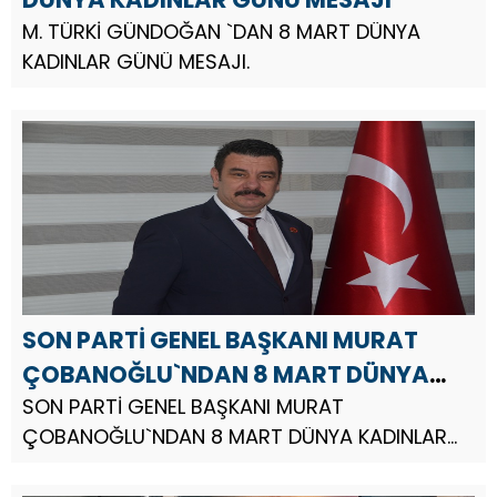
M. TÜRKİ GÜNDOĞAN `DAN 8 MART DÜNYA
KADINLAR GÜNÜ MESAJI.
SON PARTİ GENEL BAŞKANI MURAT
ÇOBANOĞLU`NDAN 8 MART DÜNYA
KADINLAR GÜNÜ MESAJI
SON PARTİ GENEL BAŞKANI MURAT
ÇOBANOĞLU`NDAN 8 MART DÜNYA KADINLAR
GÜNÜ MESAJI.