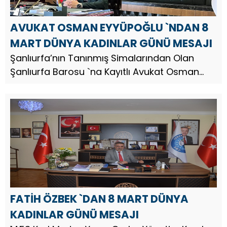
AVUKAT OSMAN EYYÜPOĞLU `NDAN 8
MART DÜNYA KADINLAR GÜNÜ MESAJI
Şanlıurfa’nın Tanınmış Simalarından Olan
Şanlıurfa Barosu `na Kayıtlı Avukat Osman
Eyyüpoğlu, 8 Mart Dünya Kadınlar Günü
münasebetiyle bir mesaj yayınladı. Av. Osman
Eyyüpoğlu, mesajında şu ifadele...
FATİH ÖZBEK `DAN 8 MART DÜNYA
KADINLAR GÜNÜ MESAJI