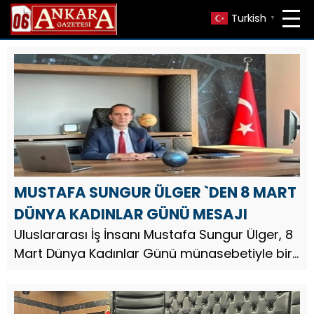
Turkish
▼
MUSTAFA SUNGUR ÜLGER `DEN 8 MART
DÜNYA KADINLAR GÜNÜ MESAJI
Uluslararası İş İnsanı Mustafa Sungur Ülger, 8
Mart Dünya Kadınlar Günü münasebetiyle bir
mesaj yayınladı. İş İnsanı Mustafa Sungur
Ülger, mesajında şu ifadelere yer verdi;
Toplumumuzun temel ya...