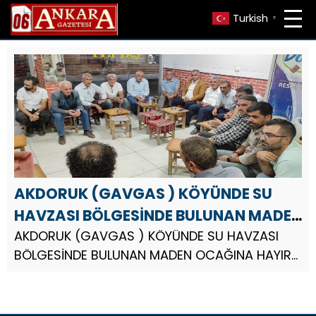
Turkish
▼
AKDORUK (GAVGAS ) KÖYÜNDE SU
HAVZASI BÖLGESİNDE BULUNAN MADEN
OCAĞINA HAYIR
AKDORUK (GAVGAS ) KÖYÜNDE SU HAVZASI
BÖLGESİNDE BULUNAN MADEN OCAĞINA HAYIR
MSC Proje Mühendislik Yönetim Kurulu Başkanı
Turan Birlikleri Teşkilatı İç Anadolu Bölge
Başkanı ve Ankara İl Başkanı...