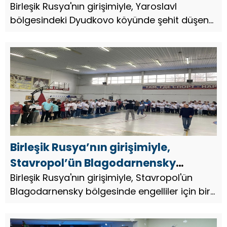
köyünde şehit düşen SVO askerleri
Birleşik Rusya'nın girişimiyle, Yaroslavl
bölgesindeki Dyudkovo köyünde şehit düşen
anısına anıt plaketleri açıldı
SVO askerleri anısına anıt plaketleri açıldı.
Birleşik Rusya’nın girişimiyle,
Stavropol’ün Blagodarnensky
bölgesinde engelliler için bir
Birleşik Rusya'nın girişimiyle, Stavropol'ün
Blagodarnensky bölgesinde engelliler için bir
Spartakiad düzenlendi
Spartakiad düzenlendi.