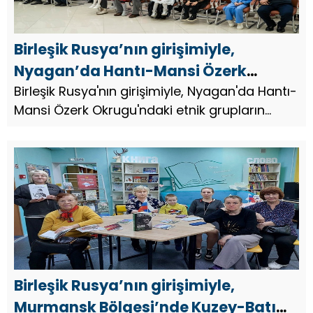
Birleşik Rusya’nın girişimiyle,
Nyagan’da Hantı-Mansi Özerk
Okrugu’ndaki etnik grupların
Birleşik Rusya'nın girişimiyle, Nyagan'da Hantı-
Mansi Özerk Okrugu'ndaki etnik grupların
dillerinde bir şiir okuma yarışması
dillerinde bir şiir okuma yarışması düzenlendi.
düzenlendi
Birleşik Rusya’nın girişimiyle,
Murmansk Bölgesi’nde Kuzey-Batı