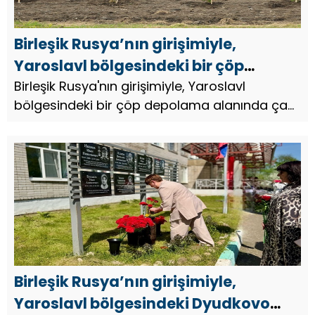
Birleşik Rusya’nın girişimiyle,
Yaroslavl bölgesindeki bir çöp
depolama alanında çam ormanı
Birleşik Rusya'nın girişimiyle, Yaroslavl
bölgesindeki bir çöp depolama alanında çam
oluşturuldu
ormanı oluşturuldu.
Birleşik Rusya’nın girişimiyle,
Yaroslavl bölgesindeki Dyudkovo