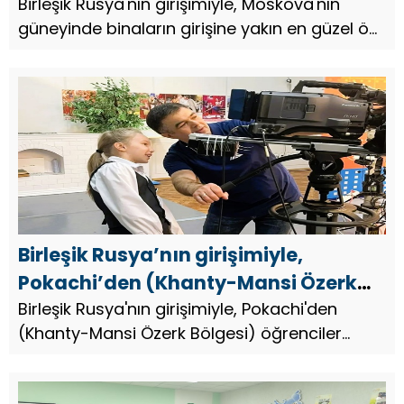
girişine yakın en güzel ön bahçe ve
Birleşik Rusya'nın girişimiyle, Moskova'nın
güneyinde binaların girişine yakın en güzel ön
çiçek bahçesi yarışması başlatıldı
bahçe ve çiçek bahçesi yarışması başlatıldı.
Birleşik Rusya’nın girişimiyle,
Pokachi’den (Khanty-Mansi Özerk
Bölgesi) öğrenciler televizyon ve
Birleşik Rusya'nın girişimiyle, Pokachi'den
(Khanty-Mansi Özerk Bölgesi) öğrenciler
radyo şirketini ziyaret etti
televizyon ve radyo şirketini ziyaret etti.