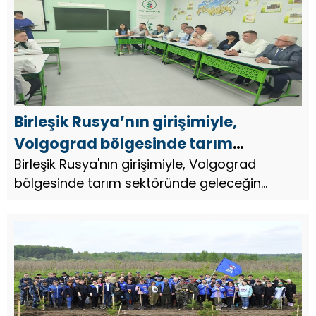
Birleşik Rusya’nın girişimiyle,
Volgograd bölgesinde tarım
sektöründe geleceğin uzmanlarını
Birleşik Rusya'nın girişimiyle, Volgograd
bölgesinde tarım sektöründe geleceğin
yetiştirmek üzere bir tarım teknolojisi
uzmanlarını yetiştirmek üzere bir tarım
sınıfı açıldı
teknolojisi sınıfı açıldı.