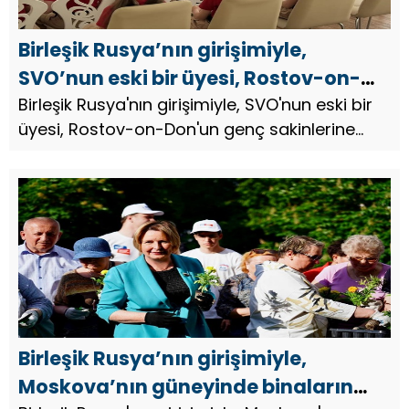
Birleşik Rusya’nın girişimiyle,
SVO’nun eski bir üyesi, Rostov-on-
Don’un genç sakinlerine cesaret
Birleşik Rusya'nın girişimiyle, SVO'nun eski bir
üyesi, Rostov-on-Don'un genç sakinlerine
dersi verdi
cesaret dersi verdi.
Birleşik Rusya’nın girişimiyle,
Moskova’nın güneyinde binaların