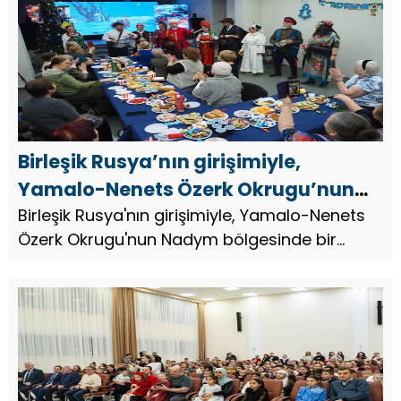
Birleşik Rusya’nın girişimiyle,
Yamalo-Nenets Özerk Okrugu’nun
Nadym bölgesinde bir folklor festivali
Birleşik Rusya'nın girişimiyle, Yamalo-Nenets
Özerk Okrugu'nun Nadym bölgesinde bir
düzenlendi
folklor festivali düzenlendi.