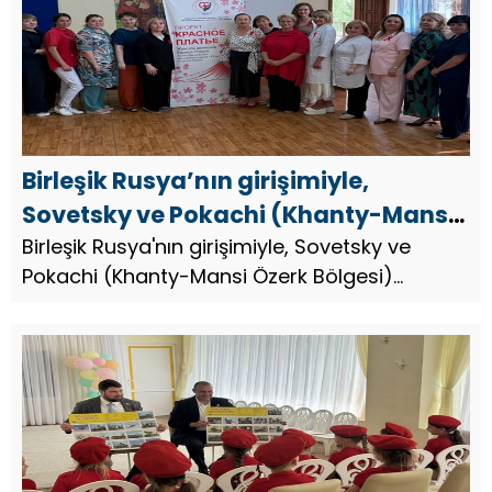
Birleşik Rusya’nın girişimiyle,
Sovetsky ve Pokachi (Khanty-Mansi
Özerk Bölgesi) sakinleri
Birleşik Rusya'nın girişimiyle, Sovetsky ve
Pokachi (Khanty-Mansi Özerk Bölgesi)
hızlandırılmış sağlık
sakinleri hızlandırılmış sağlık muayenelerinden
muayenelerinden geçti
geçti.