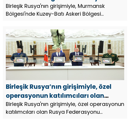
Askeri Bölgesi hakkında yazan
Birleşik Rusya'nın girişimiyle, Murmansk
Bölgesi'nde Kuzey-Batı Askeri Bölgesi
şairlerle yaratıcı toplantılar
hakkında yazan şairlerle yaratıcı toplantılar
düzenlendi
düzenlendi 2025, Lovozero, Polyarnye Zori ve
Kandalaksha'daki etkinli...
Birleşik Rusya’nın girişimiyle, özel
operasyonun katılımcıları olan
Rusya Federasyonu Kahramanlarına
Birleşik Rusya'nın girişimiyle, özel operasyonun
katılımcıları olan Rusya Federasyonu
ithaf edilmiş 10 posta pulu daha
Kahramanlarına ithaf edilmiş 10 posta pulu
dolaşıma sokuldu.
daha dolaşıma sokuldu..