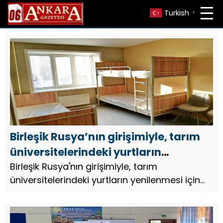
Turkish
▼
Birleşik Rusya’nın girişimiyle, tarım
üniversitelerindeki yurtların
yenilenmesi için federal bütçeden ek
Birleşik Rusya'nın girişimiyle, tarım
üniversitelerindeki yurtların yenilenmesi için
ödenek ayrıldı
federal bütçeden ek ödenek ayrıldı.