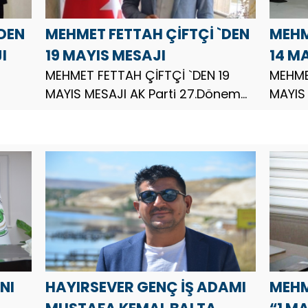
`DEN
MEHMET FETTAH ÇİFTÇİ `DEN
MEHM
I
19 MAYIS MESAJI
14 M
MEHMET FETTAH ÇİFTÇİ `DEN 19
GÜNÜ
MEHME
MAYIS MESAJI AK Parti 27.Dönem
MAYIS
Hatay Milletvekili Adayı Bayir
MESAJ
şkanı
Bucak Türklerini Koruma Tanıtma
Millet
ve Dayanışma Derneği Genel
Türkl
Başkanı Mehmet Fettah Çiftçi, 19
Dayan
Mayıs Atatürk’ü A...
Mehmet
NI
HAYIRSEVER GENÇ İŞ ADAMI
MEHM