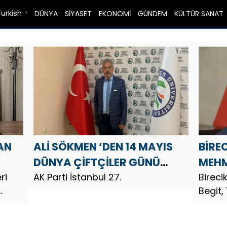
Turkish
DÜNYA
SİYASET
EKONOMİ
GÜNDEM
KÜLTÜR SANAT
▼
AN
ALİ SÖKMEN ‘DEN 14 MAYIS
BİRE
DÜNYA ÇİFTÇİLER GÜNÜ
MEHM
ri
MESAJI
AK Parti İstanbul 27.
DÜNY
Bireci
Begit,
MESA
eteci
Günü d
oğan,
yayınl