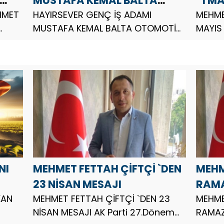
MUSTAFA KEMAL BALTA
“1 M
HMET
OTOMOTİV SEKTÖRÜN ÖNCÜ
HAYIRSEVER GENÇ İŞ ADAMI
DAYA
MEHME
MUSTAFA KEMAL BALTA OTOMOTİV
MAYIS
İSMİ
an
SEKTÖRÜN ÖNCÜ İSMİ Hayır Sever
MESAJ
Genç İş Adamı Mustafa Kemal
Millet
iler
Balta, Otomotiv sektörün öncü
Türkl
isimlerinden Mustafa Kemal Balta
Dayan
Otomotiv sektörü dediği...
Mehmet
NI
MEHMET FETTAH ÇİFTÇİ `DEN
MEHM
23 NİSAN MESAJI
RAMA
KAN
MEHMET FETTAH ÇİFTÇİ `DEN 23
MEHME
NİSAN MESAJI AK Parti 27.Dönem
RAMAZ