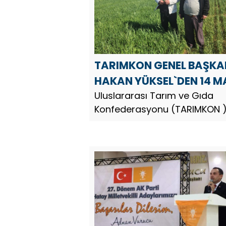
TARIMKON GENEL BAŞKA
HAKAN YÜKSEL`DEN 14 M
DÜNYA ÇİFTÇİLER GÜNÜ
Uluslararası Tarım ve Gıda
Konfederasyonu (TARIMKON 
MESAJI
Genel Başkanı Hakan YÜKSEL, 
Mayıs Dünya Çiftçiler Günü
dolayısıyla bir mesaj yayınladı