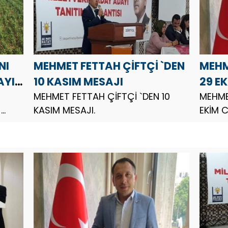
NI
MEHMET FETTAH ÇİFTÇİ `DEN
MEHM
AYIS
10 KASIM MESAJI
29 E
MEHMET FETTAH ÇİFTÇİ `DEN 10
BAYR
MEHME
)
KASIM MESAJI.
EKİM 
14
.