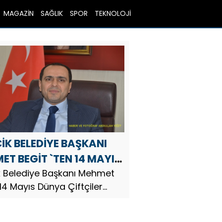
MAGAZİN
SAĞLIK
SPOR
TEKNOLOJİ
CİK BELEDİYE BAŞKANI
ET BEGİT `TEN 14 MAYIS
A ÇİFTÇİLER GÜNÜ
k Belediye Başkanı Mehmet
 14 Mayıs Dünya Çiftçiler
JI
olayısıyla bir mesaj
adı.