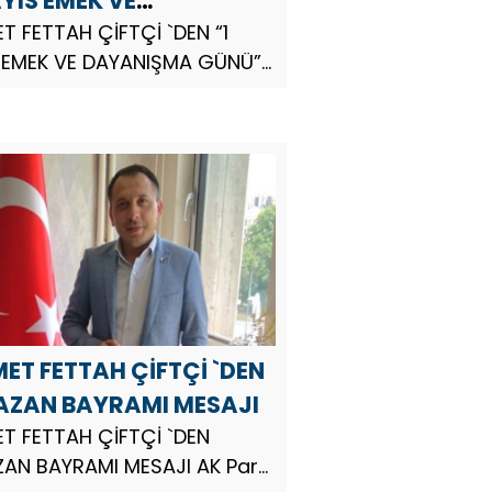
AYIS EMEK VE
NIŞMA GÜNÜ” MESAJI
T FETTAH ÇİFTÇİ `DEN “1
 EMEK VE DAYANIŞMA GÜNÜ”
I AK Parti 27.Dönem Hatay
vekili Adayı Bayir Bucak
erini Koruma Tanıtma ve
ışma Derneği Genel Başkanı
 Fettah Çift...
ET FETTAH ÇİFTÇİ `DEN
ZAN BAYRAMI MESAJI
T FETTAH ÇİFTÇİ `DEN
AN BAYRAMI MESAJI AK Parti