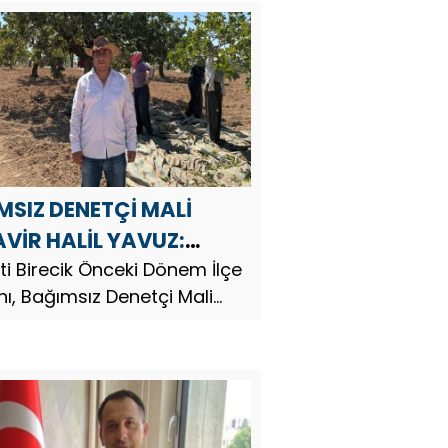
MSIZ DENETÇİ MALİ
VİR HALİL YAVUZ:
K
ti Birecik Önceki Dönem İlçe
ı, Bağımsız Denetçi Mali
r ve Siyasetçi Halil Yavuz,
… Son günlerde Birecik
zde ve bölgemizde fıstık
ı söylentileri ve girişimleri