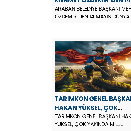
MEHMET ÖZDEMİR`DEN 14
MAYIS DÜNYA ÇİFTÇİLER
ARABAN BELEDİYE BAŞKANI ME
ÖZDEMİR`DEN 14 MAYIS DÜNYA
GÜNÜ MESAJI
ÇİFTÇİLER GÜNÜ MESAJI Arab
Belediye Başkanı Mehmet
Özdemir, 14 Mayıs Dünya Çiftç
Günü dolayısıyla bir mesaj
yayınladı. Araban Belediye B...
TARIMKON GENEL BAŞKA
HAKAN YÜKSEL, ÇOK
YAKINDA MİLLİ
TARIMKON GENEL BAŞKANI HA
YÜKSEL, ÇOK YAKINDA MİLLİ
KAHRAMANLAR ÜRETEN