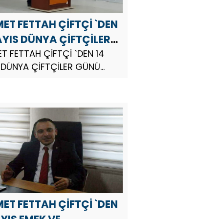
ET FETTAH ÇİFTÇİ `DEN
AYIS DÜNYA ÇİFTÇİLER
 MESAJI
T FETTAH ÇİFTÇİ `DEN 14
 DÜNYA ÇİFTÇİLER GÜNÜ
I AK Parti 27.Dönem Hatay
vekili Adayı Bayir Bucak
erini Koruma Tanıtma ve
ışma Derneği Genel Başkanı
 Fettah Çiftçi,...
ET FETTAH ÇİFTÇİ `DEN