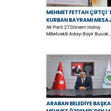
MEHMET FETTAH ÇİFTÇİ 
KURBAN BAYRAMI MESAJ
AK Parti 27.Dönem Hatay
Milletvekili Adayı Bayir Bucak
Türklerini Koruma Tanıtma ve
Dayanışma Derneği Genel Ba
Mehmet Fettah Çiftçi, Kurban
Bayramı dolayısıyla bir mesaj
yayınladı. Bayir Bucak Tü...
ARABAN BELEDİYE BAŞKA