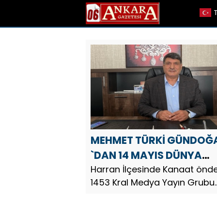
MEHMET TÜRKİ GÜNDOĞ
`DAN 14 MAYIS DÜNYA
ÇİFTÇİLER GÜNÜ MESAJI
Harran İlçesinde Kanaat önde
1453 Kral Medya Yayın Grubu
Karaköprü İlçe Temsilcisi Gaz
İş İnsanı Mehmet Türki Günd