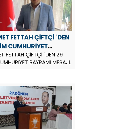
ET FETTAH ÇİFTÇİ `DEN
KİM CUMHURİYET
AMI MESAJI
T FETTAH ÇİFTÇİ `DEN 29
CUMHURİYET BAYRAMI MESAJI.