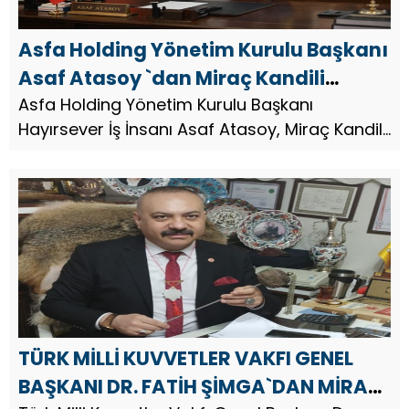
Asfa Holding Yönetim Kurulu Başkanı
Asaf Atasoy `dan Miraç Kandili
Mesajı
Asfa Holding Yönetim Kurulu Başkanı
Hayırsever İş İnsanı Asaf Atasoy, Miraç Kandili
dolayısıyla bir mesaj yayınladı.
TÜRK MİLLİ KUVVETLER VAKFI GENEL
BAŞKANI DR. FATİH ŞİMGA`DAN MİRAÇ