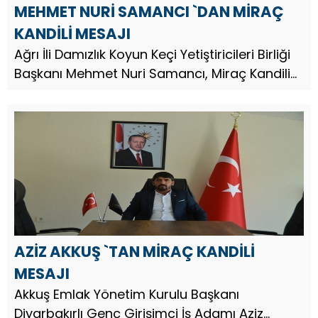
MEHMET NURİ SAMANCI `DAN MİRAÇ
KANDİLİ MESAJI
Ağrı İli Damızlık Koyun Keçi Yetiştiricileri Birliği
Başkanı Mehmet Nuri Samancı, Miraç Kandili
dolayısıyla bir mesaj yayınladı.
AZİZ AKKUŞ `TAN MİRAÇ KANDİLİ
MESAJI
Akkuş Emlak Yönetim Kurulu Başkanı
Diyarbakırlı Genç Girişimci İş Adamı Aziz