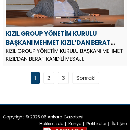
KIZIL GROUP YÖNETİM KURULU
BAŞKANI MEHMET KIZIL’DAN BERAT
KANDİLİ MESAJI
KIZIL GROUP YÖNETİM KURULU BAŞKANI MEHMET
KIZIL’DAN BERAT KANDİLİ MESAJI.
1
2
3
Sonraki
Copyright © 2026 06 Ankara Gazetesi -
Hakkımızda
|
Künye
|
Politikalar
|
İletişim