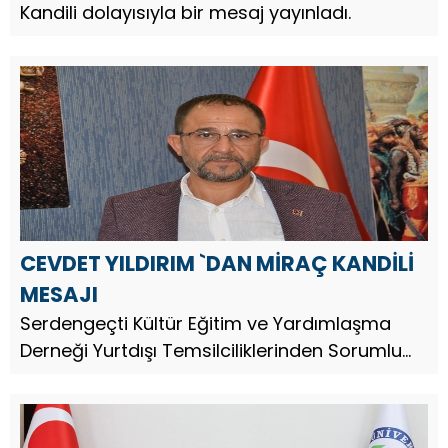
Kandili dolayısıyla bir mesaj yayınladı.
CEVDET YILDIRIM `DAN MİRAÇ KANDİLİ
MESAJI
Serdengeçti Kültür Eğitim ve Yardımlaşma
Derneği Yurtdışı Temsilciliklerinden Sorumlu
Genel Başkan Yardımcısı Cemax Group
Yönetim Kurulu Başkanı Cevdet Yıldırım, Miraç
Kandili dolayısıyla bir mesaj ya...