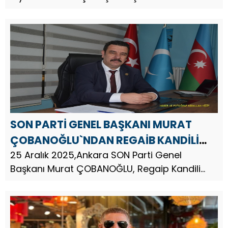
Akkuş, Miraç Kandili dolayısıyla bir mesaj
yayınladı.
SON PARTİ GENEL BAŞKANI MURAT
ÇOBANOĞLU`NDAN REGAİB KANDİLİ
MESAJI
25 Aralık 2025,Ankara SON Parti Genel
Başkanı Murat ÇOBANOĞLU, Regaip Kandili
dolayısıyla bir mesaj yayınladı.