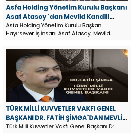
Asfa Holding Yönetim Kurulu Başkanı
Asaf Atasoy `dan Mevlid Kandili
Mesajı
Asfa Holding Yönetim Kurulu Başkanı
Hayırsever İş İnsanı Asaf Atasoy, Mevlid
Kandili dolayısıyla bir mesaj yayımladı.
TÜRK MİLLİ KUVVETLER VAKFI GENEL
BAŞKANI DR. FATİH ŞİMGA`DAN MEVLİD
KANDİLİ MESAJI
Türk Milli Kuvvetler Vakfı Genel Başkanı Dr.