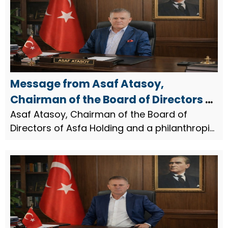
Message from Asaf Atasoy,
Chairman of the Board of Directors of
Asfa Holding, on the occasion of
Asaf Atasoy, Chairman of the Board of
Directors of Asfa Holding and a philanthropic
Miraj Night
businessman, issued a message on the
occasion of the Miraj Night.