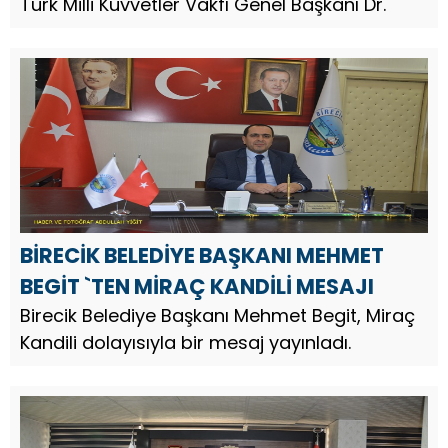
KANDİLİ MESAJI
Türk Milli Kuvvetler Vakfı Genel Başkanı Dr.
BİRECİK BELEDİYE BAŞKANI MEHMET
BEGİT `TEN MİRAÇ KANDİLİ MESAJI
Birecik Belediye Başkanı Mehmet Begit, Miraç
Kandili dolayısıyla bir mesaj yayınladı.