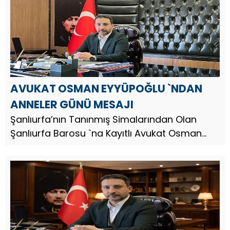
yayınladı. Av. Osman Eyyü...
AVUKAT OSMAN EYYÜPOĞLU `NDAN
ANNELER GÜNÜ MESAJI
Şanlıurfa’nın Tanınmış Simalarından Olan
Şanlıurfa Barosu `na Kayıtlı Avukat Osman
Eyyüpoğlu, Anneler Günü dolayısıyla bir mesaj
yayınladı. Av. Osman Eyyüpoğlu, mesajında şu
ifadelere yer verdi; ...