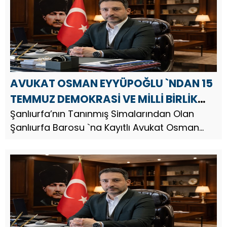
AVUKAT OSMAN EYYÜPOĞLU `NDAN 15
TEMMUZ DEMOKRASİ VE MİLLİ BİRLİK
GÜNÜ MESAJI
Şanlıurfa’nın Tanınmış Simalarından Olan
Şanlıurfa Barosu `na Kayıtlı Avukat Osman
Eyyüpoğlu, 15 Temmuz Demokrasi ve Milli Birlik
Günü dolayısıyla bir mesaj yayınladı. Av.
Osman Eyyüpoğlu, mesajınd...