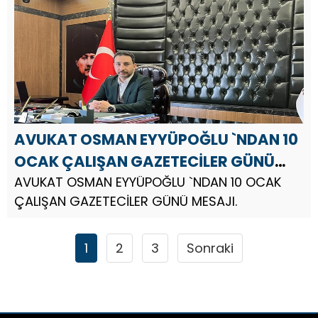
ifadelere yer verdi; ...
AVUKAT OSMAN EYYÜPOĞLU `NDAN 10
OCAK ÇALIŞAN GAZETECİLER GÜNÜ
MESAJI
AVUKAT OSMAN EYYÜPOĞLU `NDAN 10 OCAK
ÇALIŞAN GAZETECİLER GÜNÜ MESAJI.
1
2
3
Sonraki