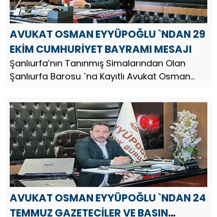
AVUKAT OSMAN EYYÜPOĞLU `NDAN 29
EKİM CUMHURİYET BAYRAMI MESAJI
Şanlıurfa’nın Tanınmış Simalarından Olan
Şanlıurfa Barosu `na Kayıtlı Avukat Osman
Eyyüpoğlu, Cumhuriyetimizin kuruluşun
102.kuruluş yıl dönümü nedeniyle bir kutlama
mesajı yayınladı. Av. Osman Eyy...
AVUKAT OSMAN EYYÜPOĞLU `NDAN 24
TEMMUZ GAZETECİLER VE BASIN