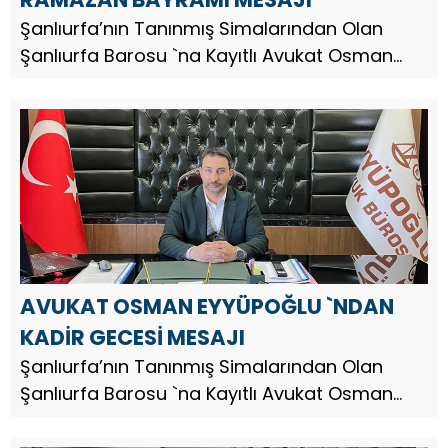
Şanlıurfa’nın Tanınmış Simalarından Olan
Şanlıurfa Barosu `na Kayıtlı Avukat Osman
Eyyüpoğlu, Ramazan Bayramı dolayısıyla bir
mesaj yayınladı. Av. Osman Eyyüpoğlu,
mesajında şu ifadelere yer verdi;...
AVUKAT OSMAN EYYÜPOĞLU `NDAN
KADİR GECESİ MESAJI
Şanlıurfa’nın Tanınmış Simalarından Olan
Şanlıurfa Barosu `na Kayıtlı Avukat Osman
Eyyüpoğlu, Kadir Gecesi dolayısıyla bir mesaj
yayınladı. Av. Osman Eyyüpoğlu, mesajında şu