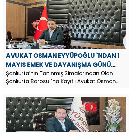
yayınladı. Av. Osman Eyyü...
AVUKAT OSMAN EYYÜPOĞLU `NDAN 1
MAYIS EMEK VE DAYANIŞMA GÜNÜ
KUTLAMA MESAJI
Şanlıurfa’nın Tanınmış Simalarından Olan
Şanlıurfa Barosu `na Kayıtlı Avukat Osman
Eyyüpoğlu, 1 Mayıs Emek ve Dayanışma Günü
nedeniyle bir kutlama mesajı yayınladı. Av.
Osman Eyyüpoğlu, mesajında ş...