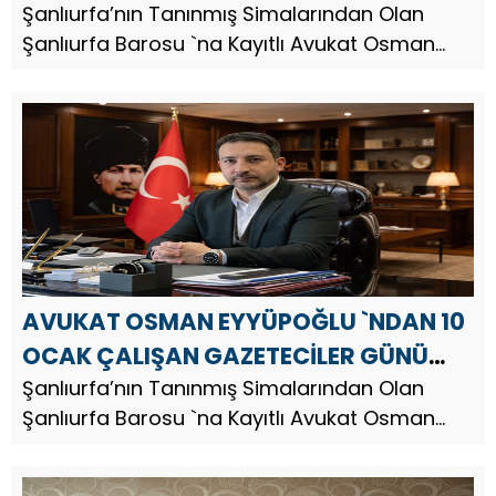
Şanlıurfa’nın Tanınmış Simalarından Olan
Şanlıurfa Barosu `na Kayıtlı Avukat Osman
Eyyüpoğlu, Ramazan Bayramı dolayısıyla bir
mesaj yayınladı. Av. Osman Eyyüpoğlu,
mesajında şu ifadelere yer verdi;...
AVUKAT OSMAN EYYÜPOĞLU `NDAN 10
OCAK ÇALIŞAN GAZETECİLER GÜNÜ
MESAJI
Şanlıurfa’nın Tanınmış Simalarından Olan
Şanlıurfa Barosu `na Kayıtlı Avukat Osman
Eyyüpoğlu, 10 Ocak Çalışan Gazeteciler Günü
dolayısıyla bir mesaj yayınladı. Av. Osman