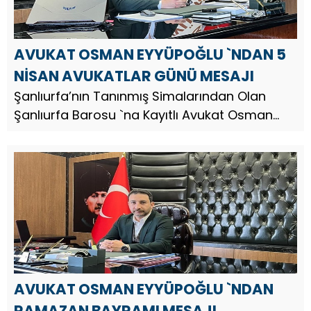
AVUKAT OSMAN EYYÜPOĞLU `NDAN 5
NİSAN AVUKATLAR GÜNÜ MESAJI
Şanlıurfa’nın Tanınmış Simalarından Olan
Şanlıurfa Barosu `na Kayıtlı Avukat Osman
Eyyüpoğlu, 5 Nisan Avukatlar Günü dolayısıyla
bir mesaj yayınladı Av. Osman Eyyüpoğlu,
mesajında şu ifadelere yer ...
AVUKAT OSMAN EYYÜPOĞLU `NDAN
RAMAZAN BAYRAMI MESAJI