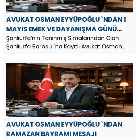
AVUKAT OSMAN EYYÜPOĞLU `NDAN 1
MAYIS EMEK VE DAYANIŞMA GÜNÜ
KUTLAMA MESAJI
Şanlıurfa’nın Tanınmış Simalarından Olan
Şanlıurfa Barosu `na Kayıtlı Avukat Osman
Eyyüpoğlu, 1 Mayıs Emek ve Dayanışma Günü
nedeniyle bir kutlama mesajı yayınladı. Avukat
Osman Eyyüpoğlu, mesajınd...
AVUKAT OSMAN EYYÜPOĞLU `NDAN
RAMAZAN BAYRAMI MESAJI