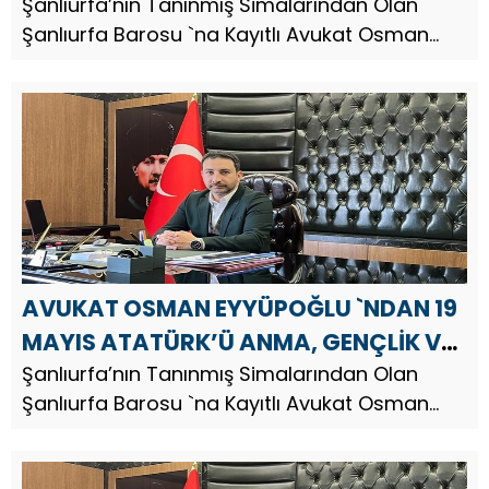
Şanlıurfa’nın Tanınmış Simalarından Olan
Şanlıurfa Barosu `na Kayıtlı Avukat Osman
Eyyüpoğlu, Kurban Bayramı dolayısıyla bir
mesaj yayınladı. Av. Osman Eyyüpoğlu,
mesajında şu ifadelere yer verdi; ...
AVUKAT OSMAN EYYÜPOĞLU `NDAN 19
MAYIS ATATÜRK’Ü ANMA, GENÇLİK VE
SPOR BAYRAMI MESAJI
Şanlıurfa’nın Tanınmış Simalarından Olan
Şanlıurfa Barosu `na Kayıtlı Avukat Osman
Eyyüpoğlu, 19 Mayıs Atatürk’ü Anma, Gençlik
ve Spor Bayramı nedeniyle bir kutlama mesajı