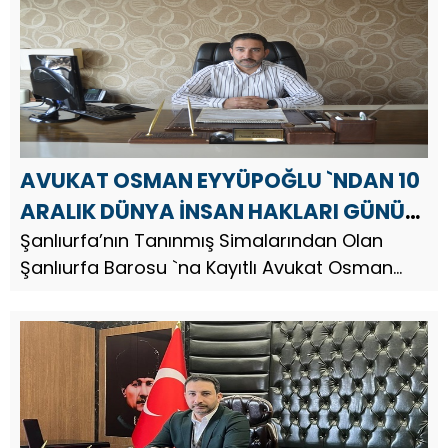
Eyyüpoğlu, mesajında şu ifa...
AVUKAT OSMAN EYYÜPOĞLU `NDAN 10
ARALIK DÜNYA İNSAN HAKLARI GÜNÜ
MESAJI
Şanlıurfa’nın Tanınmış Simalarından Olan
Şanlıurfa Barosu `na Kayıtlı Avukat Osman
Eyyüpoğlu, “10 Aralık Dünya İnsan Hakları
Günü” dolayısıyla mesaj yayınladı. Av. Osman
Eyyüpoğlu, mesajında şu ifa...