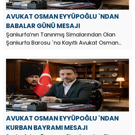
AVUKAT OSMAN EYYÜPOĞLU `NDAN
BABALAR GÜNÜ MESAJI
Şanlıurfa’nın Tanınmış Simalarından Olan
Şanlıurfa Barosu `na Kayıtlı Avukat Osman
Eyyüpoğlu, Babalar Günü dolayısıyla bir
mesaj yayınladı. Av. Osman Eyyüpoğlu,
mesajında şu ifadelere yer verdi; ...
AVUKAT OSMAN EYYÜPOĞLU `NDAN
KURBAN BAYRAMI MESAJI