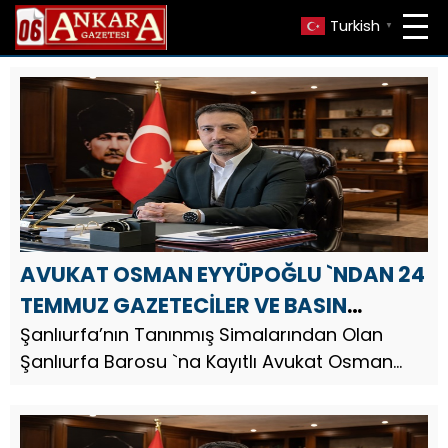
Turkish
▼
AVUKAT OSMAN EYYÜPOĞLU `NDAN 24
TEMMUZ GAZETECİLER VE BASIN
BAYRAMI MESAJI
Şanlıurfa’nın Tanınmış Simalarından Olan
Şanlıurfa Barosu `na Kayıtlı Avukat Osman
Eyyüpoğlu, 24 Temmuz Gazeteciler ve Basın
Bayramı dolayısıyla bir mesaj yayınladı. Av.
Osman Eyyüpoğlu, mesajında ...