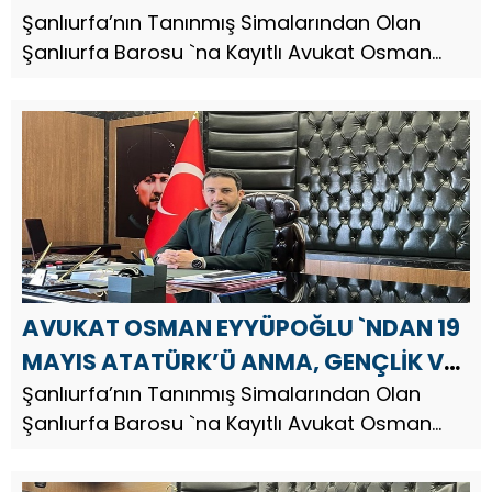
BAYRAMI MESAJI
Şanlıurfa’nın Tanınmış Simalarından Olan
Şanlıurfa Barosu `na Kayıtlı Avukat Osman
Eyyüpoğlu, 24 Temmuz Gazeteciler ve Basın
Bayramı dolayısıyla bir mesaj yayınladı. Av.
Osman Eyyüpoğlu, mesajında ...
AVUKAT OSMAN EYYÜPOĞLU `NDAN 19
MAYIS ATATÜRK’Ü ANMA, GENÇLİK VE
SPOR BAYRAMI MESAJI
Şanlıurfa’nın Tanınmış Simalarından Olan
Şanlıurfa Barosu `na Kayıtlı Avukat Osman
Eyyüpoğlu, 19 Mayıs Atatürk’ü Anma, Gençlik
ve Spor Bayramı nedeniyle bir kutlama mesajı