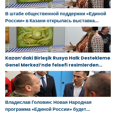
В штабе общественной поддержки «Единой
России» в Казани открылась выставка
философской живописи
Kazan’daki Birleşik Rusya Halk Destekleme
Genel Merkezi’nde felsefi resimlerden
oluşan bir sergi açıldı
Владислав Головин: Новая Народная
программа «Единой России» будет