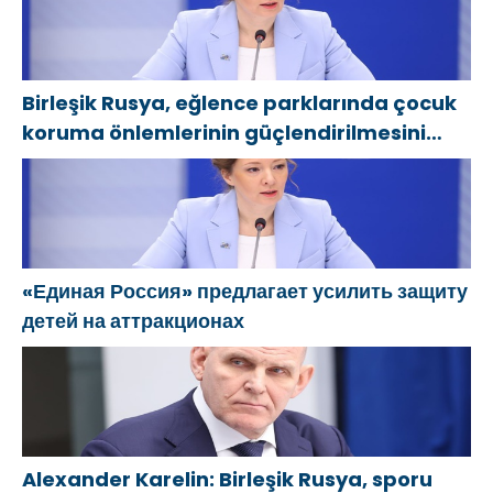
President of
Golovin’e
страну
the Republic
teklifler sundu
of Azerbaijan
Birleşik Rusya, eğlence parklarında çocuk
Ilham Aliyev
koruma önlemlerinin güçlendirilmesini
öneriyor
«Единая Россия» предлагает усилить защиту
детей на аттракционах
Alexander Karelin: Birleşik Rusya, sporu