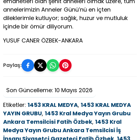
emanetleri olan şehit anneleri olmak üzere, tüm
annelerimizin Anneler Günü’nü en içten
dileklerimle kutluyor; sağlık, huzur ve mutluluk
içinde bir ömür diliyorum.
YUSUF CANER ÖZBEK-ANKARA
Paylaş:
Son Güncelleme: 10 Mayıs 2026
Etiketler:
1453 KRAL MEDYA
,
1453 KRAL MEDYA
YAYIN GRUBU
,
1453 Kral Medya Yayın Grubu
Ankara Temsilcisi Fatih Özbek
,
1453 Kral
Medya Yayın Grubu Ankara Temsilcisi İş
İnsanı Siyasetçi Gazeteci Fatih Özbek
,
1453