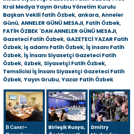
Kral Medya Yayın Grubu Yönetim Kurulu
Başkan Vekili fatih Özbek
,
ankara
,
Anneler
Günü
,
ANNELER GÜNÜ MESAJI
,
Fatih Özbek
,
FATİH ÖZBEK `DAN ANNELER GÜNÜ MESAJI
,
Gazeteci Fatih Özbek
,
GAZETECİ YAZAR Fatih
Özbek
,
iş adamı Fatih Özbek
,
İş insanı Fatih
Özbek
,
İş İnsanı Siyasetçi Gazeteci Fatih
Özbek
,
özbek
,
Siyasetçi Fatih Özbek
,
Temsilcisi İş İnsanı Siyasetçi Gazeteci Fatih
Özbek
,
Yayın Grubu
,
Yazar Fatih Özbek
В Санкт-
Birleşik Rusya,
Dmitry