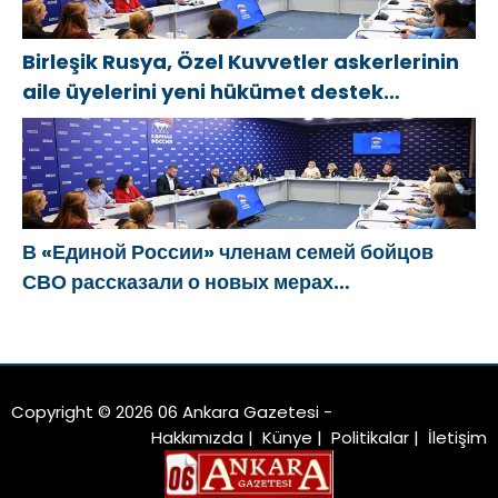
Birleşik Rusya, Özel Kuvvetler askerlerinin
aile üyelerini yeni hükümet destek
önlemleri hakkında bilgilendirdi
В «Единой России» членам семей бойцов
СВО рассказали о новых мерах
господдержки
Copyright © 2026 06 Ankara Gazetesi -
Hakkımızda
|
Künye
|
Politikalar
|
İletişim