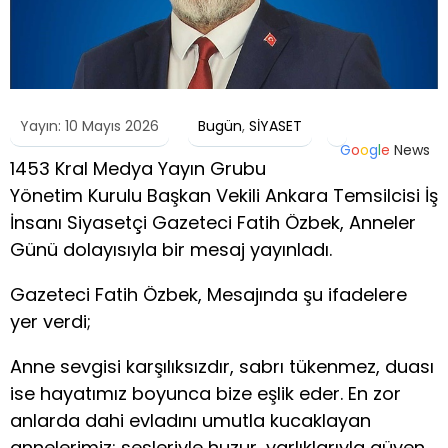
Yayın: 10 Mayıs 2026
Bugün
,
SİYASET
G
o
o
g
l
e
News
1453 Kral Medya Yayın Grubu
Yönetim Kurulu Başkan Vekili Ankara Temsilcisi İş
İnsanı Siyasetçi Gazeteci Fatih Özbek, Anneler
Günü dolayısıyla bir mesaj yayınladı.
Gazeteci Fatih Özbek, Mesajında şu ifadelere
yer verdi;
Anne sevgisi karşılıksızdır, sabrı tükenmez, duası
ise hayatımız boyunca bize eşlik eder. En zor
anlarda dahi evladını umutla kucaklayan
annelerimiz; sesleriyle huzur, varlıklarıyla güven