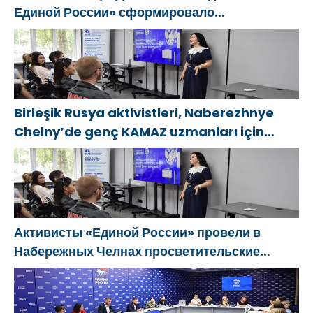
Единой России» сформировало
предложения по развитию городских
программ поддержки женщин
Birleşik Rusya aktivistleri, Naberezhnye
Chelny’de genç KAMAZ uzmanları için
eğitim etkinlikleri düzenledi
Активисты «Единой России» провели в
Набережных Челнах просветительские
мероприятия для молодых специалистов
КАМАЗа