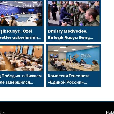
eşik Rusya, Özel
Dmitry Medvedev,
etler askerlerinin
Birleşik Rusya Genç
 üyelerini yeni
Muhafızları ve Gönüllü
ümet destek
Bölüğü’nden
emleri hakkında
gönüllüleri cephe
ilendirdi
hatlarına kadar eşlik
etti
 Победы»: в Нижнем
Комиссия Генсовета
ле завершился
«Единой России»
вый Всероссийский
разработает модель
ир «Единой России»
трудоустройства для
хматы для СВОих»
людей с инвалидностью
с учётом опыта регионов
i -
Hak