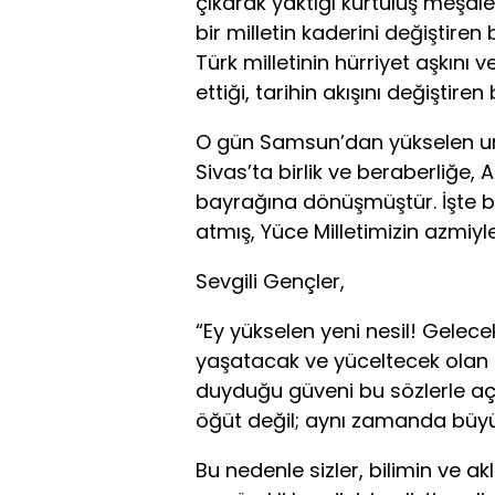
çıkarak yaktığı kurtuluş meşale
bir milletin kaderini değiştiren 
Türk milletinin hürriyet aşkını 
ettiği, tarihin akışını değiştire
O gün Samsun’dan yükselen um
Sivas’ta birlik ve beraberliğe,
bayrağına dönüşmüştür. İşte bu
atmış, Yüce Milletimizin azmiyle
Sevgili Gençler,
“Ey yükselen yeni nesil! Gelece
yaşatacak ve yüceltecek olan s
duyduğu güveni bu sözlerle açı
öğüt değil; aynı zamanda büyük
Bu nedenle sizler, bilimin ve ak