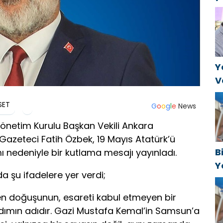
B
k
a
Y
V
C
SET
t
G
o
o
g
l
e
News
önetim Kurulu Başkan Vekili Ankara
 Gazeteci Fatih Özbek, 19 Mayıs Atatürk’ü
B
 nedeniyle bir kutlama mesajı yayınladı.
Y
a şu ifadelere yer verdi;
f
iden doğuşunun, esareti kabul etmeyen bir
 adımın adıdır. Gazi Mustafa Kemal’in Samsun’a