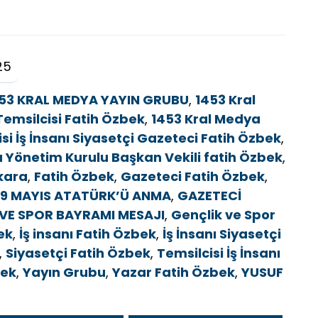
25
53 KRAL MEDYA YAYIN GRUBU
,
1453 Kral
emsilcisi Fatih Özbek
,
1453 Kral Medya
i İş İnsanı Siyasetçi Gazeteci Fatih Özbek
,
 Yönetim Kurulu Başkan Vekili fatih Özbek
,
kara
,
Fatih Özbek
,
Gazeteci Fatih Özbek
,
 19 MAYIS ATATÜRK’Ü ANMA
,
GAZETECİ
 VE SPOR BAYRAMI MESAJI
,
Gençlik ve Spor
ek
,
İş insanı Fatih Özbek
,
İş İnsanı Siyasetçi
,
Siyasetçi Fatih Özbek
,
Temsilcisi İş İnsanı
bek
,
Yayın Grubu
,
Yazar Fatih Özbek
,
YUSUF