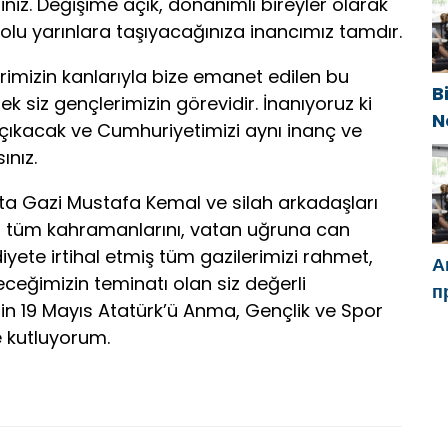
п
isiniz. Değişime açık, donanımlı bireyler olarak
п
lu yarınlara taşıyacağınıza inancımız tamdır.
rimizin kanlarıyla bize emanet edilen bu
B
 siz gençlerimizin görevidir. İnanıyoruz ki
N
 çıkacak ve Cumhuriyetimizi aynı inanç ve
g
ınız.
e
ta Gazi Mustafa Kemal ve silah arkadaşları
in tüm kahramanlarını, vatan uğruna can
diyete irtihal etmiş tüm gazilerimizi rahmet,
А
eceğimizin teminatı olan siz değerli
п
zin 19 Mayıs Atatürk’ü Anma, Gençlik ve Spor
Ч
e kutluyorum.
м
с