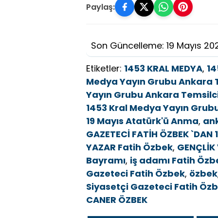
Paylaş:
Son Güncelleme: 19 Mayıs 20
Etiketler:
1453 KRAL MEDYA
,
14
Medya Yayın Grubu Ankara T
Yayın Grubu Ankara Temsilcis
1453 Kral Medya Yayın Grubu
19 Mayıs Atatürk'ü Anma
,
an
GAZETECİ FATİH ÖZBEK `DAN
YAZAR Fatih Özbek
,
GENÇLİK
Bayramı
,
iş adamı Fatih Özb
Gazeteci Fatih Özbek
,
özbek
Siyasetçi Gazeteci Fatih Öz
CANER ÖZBEK