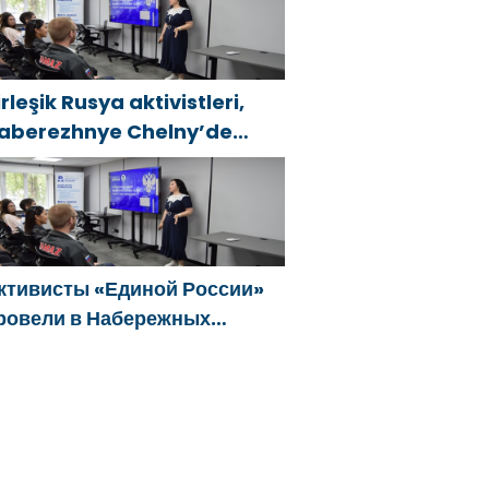
о развитию городских
рограмм поддержки женщин
irleşik Rusya aktivistleri,
aberezhnye Chelny’de
enç KAMAZ uzmanları için
ğitim etkinlikleri düzenledi
ктивисты «Единой России»
ровели в Набережных
елнах просветительские
ероприятия для молодых
пециалистов КАМАЗа