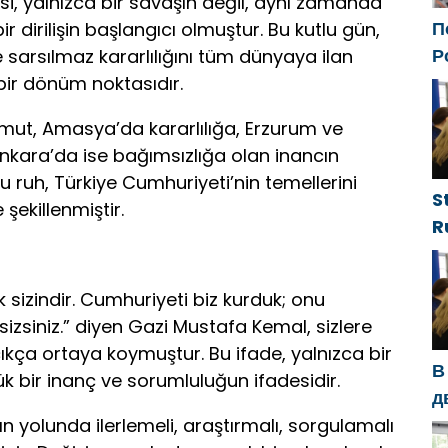
si, yalnızca bir savaşın değil, aynı zamanda
П
bir dirilişin başlangıcı olmuştur. Bu kutlu gün,
Р
ve sarsılmaz kararlılığını tüm dünyaya ilan
с
n bir dönüm noktasıdır.
ф
ut, Amasya’da kararlılığa, Erzurum ve
 Ankara’da ise bağımsızlığa olan inancın
 ruh, Türkiye Cumhuriyeti’nin temellerini
S
 şekillenmiştir.
R
g
d
k sizindir. Cumhuriyeti biz kurduk; onu
g
izsiniz.” diyen Gazi Mustafa Kemal, sizlere
h
kça ortaya koymuştur. Bu ifade, yalnızca bir
В
 bir inanç ve sorumluluğun ifadesidir.
д
с
lın yolunda ilerlemeli, araştırmalı, sorgulamalı