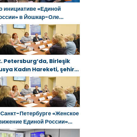
о инициативе «Единой
оссии» в Йошкар-Оле
остоялся семейный
естиваль
t. Petersburg’da, Birleşik
usya Kadın Hareketi, şehir
enelinde kadınlara yönelik
estek programlarının
eliştirilmesi için öneriler
azırladı
 Санкт-Петербурге «Женское
вижение Единой России»
формировало предложения