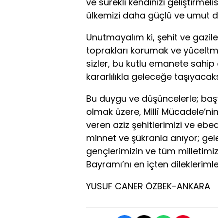
ve sürekli kendinizi geliştirmel
ülkemizi daha güçlü ve umut do
Unutmayalım ki, şehit ve gazile
toprakları korumak ve yüceltmek
sizler, bu kutlu emanete sahip
kararlılıkla geleceğe taşıyacaks
Bu duygu ve düşüncelerle; baş
olmak üzere, Millî Mücadele’n
veren aziz şehitlerimizi ve ebe
minnet ve şükranla anıyor; gel
gençlerimizin ve tüm milletimi
Bayramı’nı en içten dilekleriml
YUSUF CANER ÖZBEK-ANKARA