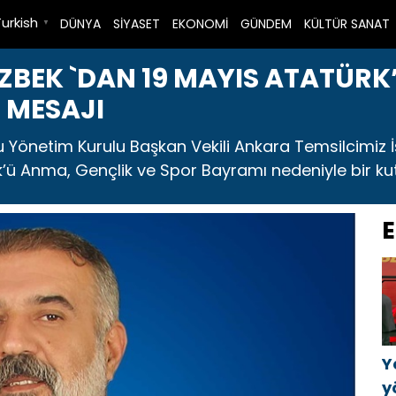
Turkish
DÜNYA
SİYASET
EKONOMİ
GÜNDEM
KÜLTÜR SANAT
▼
ÖZBEK `DAN 19 MAYIS ATATÜRK
 MESAJI
 Yönetim Kurulu Başkan Vekili Ankara Temsilcimiz İ
k’ü Anma, Gençlik ve Spor Bayramı nedeniyle bir ku
E
Y
y