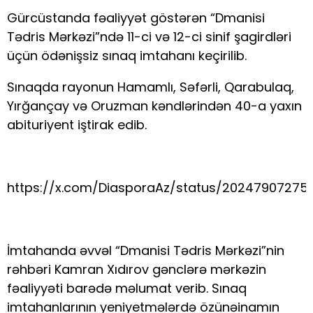
Gürcüstanda fəaliyyət göstərən “Dmanisi
Tədris Mərkəzi”ndə 11-ci və 12-ci sinif şagirdləri
üçün ödənişsiz sınaq imtahanı keçirilib.
Sınaqda rayonun Hamamlı, Səfərli, Qarabulaq,
Yırğançay və Oruzman kəndlərindən 40-a yaxın
abituriyent iştirak edib.
https://x.com/DiasporaAz/status/20247907275
İmtahanda əvvəl “Dmanisi Tədris Mərkəzi”nin
rəhbəri Kamran Xıdırov gənclərə mərkəzin
fəaliyyəti barədə məlumat verib. Sınaq
imtahanlarının yeniyetmələrdə özünəinamın