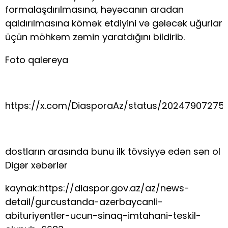
formalaşdırılmasına, həyəcanın aradan
qaldırılmasına kömək etdiyini və gələcək uğurlar
üçün möhkəm zəmin yaratdığını bildirib.
Foto qalereya
https://x.com/DiasporaAz/status/20247907275
dostların arasında bunu ilk tövsiyyə edən sən ol
Digər xəbərlər
kaynak:https://diaspor.gov.az/az/news-
detail/gurcustanda-azerbaycanli-
abituriyentler-ucun-sinaq-imtahani-teskil-