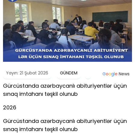
Yayın: 21 Şubat 2026
GÜNDEM
G
o
o
g
l
e
News
Gürcüstanda azərbaycanlı abituriyentlər üçün
sınaq imtahanı təşkil olunub
2026
Gürcüstanda azərbaycanlı abituriyentlər üçün
sınaq imtahanı təşkil olunub