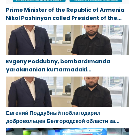
Prime Minister of the Republic of Armenia
Nikol Pashinyan called President of the
Republic of Azerbaijan Ilham Aliyev
Evgeny Poddubny, bombardımanda
yaralananları kurtarmadaki
cesaretlerinden dolayı Belgorod
bölgesindeki gönüllülere teşekkür etti
Евгений Поддубный поблагодарил
добровольцев Белгородской области за
мужество в спасении пострадавших от