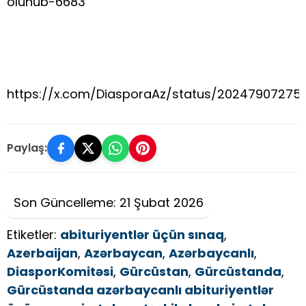
olunub-6683
https://x.com/DiasporaAz/status/20247907275
Paylaş:
Son Güncelleme: 21 Şubat 2026
Etiketler:
abituriyentlər üçün sınaq
,
Azerbaijan
,
Azərbaycan
,
Azərbaycanlı
,
DiasporKomitəsi
,
Gürcüstan
,
Gürcüstanda
,
Gürcüstanda azərbaycanlı abituriyentlər