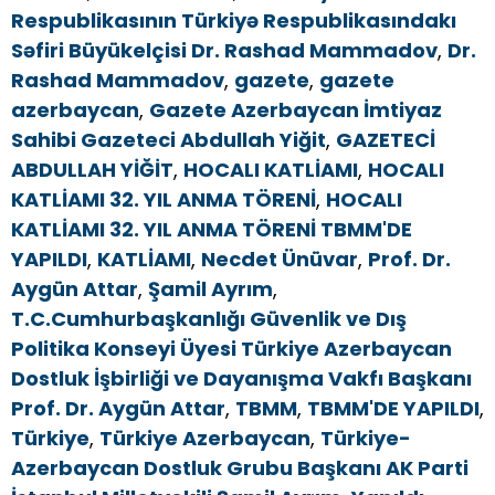
Respublikasının Türkiyə Respublikasındakı
Səfiri Büyükelçisi Dr. Rashad Mammadov
,
Dr.
Rashad Mammadov
,
gazete
,
gazete
azerbaycan
,
Gazete Azerbaycan İmtiyaz
Sahibi Gazeteci Abdullah Yiğit
,
GAZETECİ
ABDULLAH YİĞİT
,
HOCALI KATLİAMI
,
HOCALI
KATLİAMI 32. YIL ANMA TÖRENİ
,
HOCALI
KATLİAMI 32. YIL ANMA TÖRENİ TBMM'DE
YAPILDI
,
KATLİAMI
,
Necdet Ünüvar
,
Prof. Dr.
Aygün Attar
,
Şamil Ayrım
,
T.C.Cumhurbaşkanlığı Güvenlik ve Dış
Politika Konseyi Üyesi Türkiye Azerbaycan
Dostluk İşbirliği ve Dayanışma Vakfı Başkanı
Prof. Dr. Aygün Attar
,
TBMM
,
TBMM'DE YAPILDI
,
Türkiye
,
Türkiye Azerbaycan
,
Türkiye-
Azerbaycan Dostluk Grubu Başkanı AK Parti