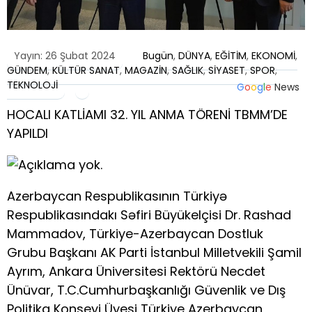
Yayın: 26 Şubat 2024
Bugün
,
DÜNYA
,
EĞİTİM
,
EKONOMİ
,
GÜNDEM
,
KÜLTÜR SANAT
,
MAGAZİN
,
SAĞLIK
,
SİYASET
,
SPOR
,
TEKNOLOJİ
G
o
o
g
l
e
News
HOCALI KATLİAMI 32. YIL ANMA TÖRENİ TBMM’DE
YAPILDI
Azerbaycan Respublikasının Türkiyə
Respublikasındakı Səfiri Büyükelçisi Dr. Rashad
Mammadov, Türkiye-Azerbaycan Dostluk
Grubu Başkanı AK Parti İstanbul Milletvekili Şamil
Ayrım, Ankara Üniversitesi Rektörü Necdet
Ünüvar, T.C.Cumhurbaşkanlığı Güvenlik ve Dış
Politika Konseyi Üyesi Türkiye Azerbaycan