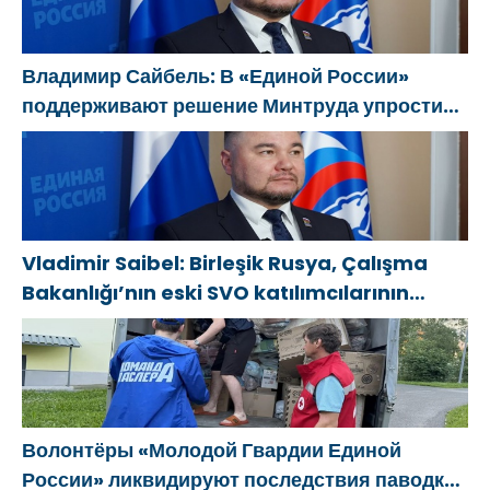
Владимир Сайбель: В «Единой России»
поддерживают решение Минтруда упростить
для бывших участников СВО получение
соцконтракта
Vladimir Saibel: Birleşik Rusya, Çalışma
Bakanlığı’nın eski SVO katılımcılarının
sosyal sözleşme edinme sürecini
basitleştirme kararını destekliyor
Волонтёры «Молодой Гвардии Единой
России» ликвидируют последствия паводков