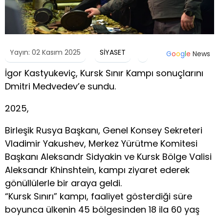
Yayın: 02 Kasım 2025
SİYASET
G
o
o
g
l
e
News
İgor Kastyukeviç, Kursk Sınır Kampı sonuçlarını
Dmitri Medvedev’e sundu.
2025,
Birleşik Rusya Başkanı, Genel Konsey Sekreteri
Vladimir Yakushev, Merkez Yürütme Komitesi
Başkanı Aleksandr Sidyakin ve Kursk Bölge Valisi
Aleksandr Khinshtein, kampı ziyaret ederek
gönüllülerle bir araya geldi.
“Kursk Sınırı” kampı, faaliyet gösterdiği süre
boyunca ülkenin 45 bölgesinden 18 ila 60 yaş