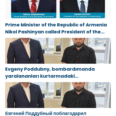
eski SVO
открылся
России»
katılımcılarının
адаптивный
сформировало
sosyal
спортзал
предложения
sözleşme
«Новая
по развитию
Prime Minister of the Republic of Armenia
edinme
высота»
городских
Nikol Pashinyan called President of the
sürecini
программ
Republic of Azerbaijan Ilham Aliyev
basitleştirme
поддержки
kararını
женщин
destekliyor
Evgeny Poddubny, bombardımanda
yaralananları kurtarmadaki
cesaretlerinden dolayı Belgorod
bölgesindeki gönüllülere teşekkür etti
Евгений Поддубный поблагодарил