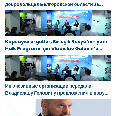
добровольцев Белгородской области за
мужество в спасении пострадавших от
обстрелов
Kapsayıcı örgütler, Birleşik Rusya’nın yeni
Halk Programı için Vladislav Golovin’e
teklifler sundu
Инклюзивные организации передали
Владиславу Головину предложения в новую
Народную программу «Единой России»