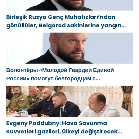
Birleşik Rusya Genç Muhafızları’ndan
gönüllüler, Belgorod sakinlerine yangın
söndürücüler ve jeneratörler konusunda
yardımcı olacak
Волонтёры «Молодой Гвардии Единой
России» помогут белгородцам с
огнетушителями и генераторами
Evgeny Poddubny: Hava Savunma
Kuvvetleri gazileri, ülkeyi değiştirecek