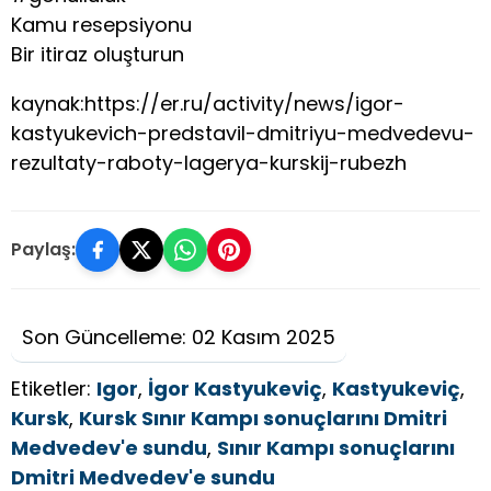
Kamu resepsiyonu
Bir itiraz oluşturun
kaynak:https://er.ru/activity/news/igor-
kastyukevich-predstavil-dmitriyu-medvedevu-
rezultaty-raboty-lagerya-kurskij-rubezh
Paylaş:
Son Güncelleme: 02 Kasım 2025
Etiketler:
Igor
,
İgor Kastyukeviç
,
Kastyukeviç
,
Kursk
,
Kursk Sınır Kampı sonuçlarını Dmitri
Medvedev'e sundu
,
Sınır Kampı sonuçlarını
Dmitri Medvedev'e sundu