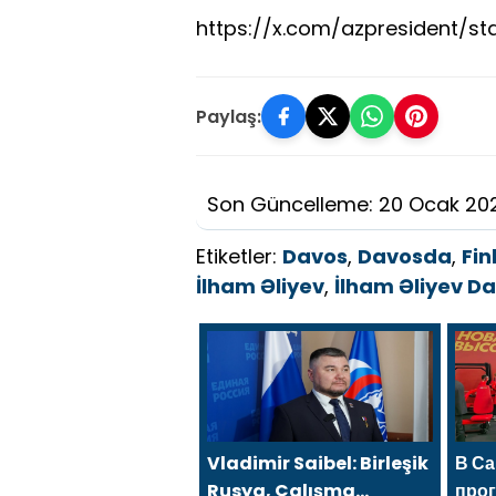
https://x.com/azpresident/st
Paylaş:
Son Güncelleme: 20 Ocak 20
Etiketler:
Davos
,
Davosda
,
Fin
İlham Əliyev
,
İlham Əliyev Da
Vladimir Saibel: Birleşik
В Са
Rusya, Çalışma
про