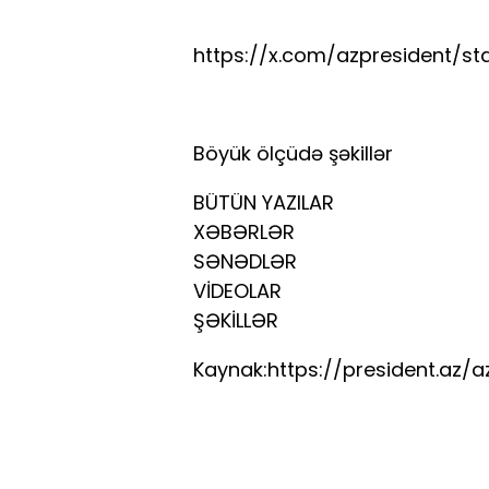
https://x.com/azpresident/st
Böyük ölçüdə şəkillər
BÜTÜN YAZILAR
XƏBƏRLƏR
SƏNƏDLƏR
VİDEOLAR
ŞƏKİLLƏR
Kaynak:https://president.az/a