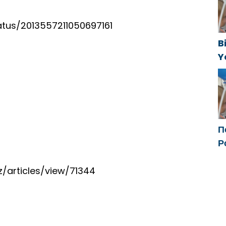
atus/2013557211050697161
B
Y
f
П
Р
с
ф
z/articles/view/71344