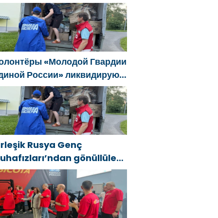
ski SVO katılımcılarının
osyal sözleşme edinme
ürecini basitleştirme
ararını destekliyor
олонтёры «Молодой Гвардии
диной России» ликвидируют
оследствия паводков на
рале и Дальнем Востоке
irleşik Rusya Genç
uhafızları’ndan gönüllüler,
ral ve Uzak Doğu’daki
ellerin sonuçlarını ortadan
aldırmaya yardımcı oluyor