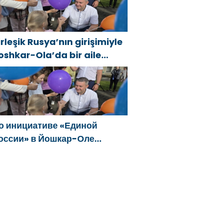
irleşik Rusya’nın girişimiyle
oshkar-Ola’da bir aile
estivali düzenlendi
о инициативе «Единой
оссии» в Йошкар-Оле
остоялся семейный
естиваль