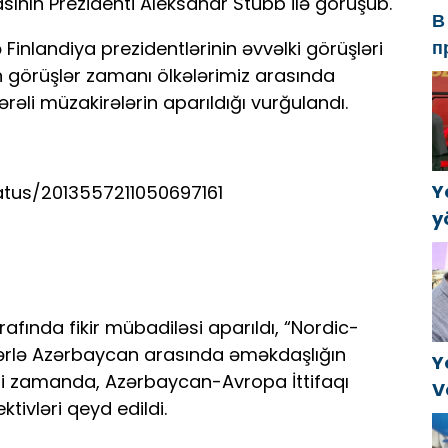
ının Prezidenti Aleksandr Stubb ilə görüşüb.
В
п
nlandiya prezidentlərinin əvvəlki görüşləri
Р
 görüşlər zamanı ölkələrimiz arasında
а
mərəli müzakirələrin aparıldığı vurğulandı.
в
Y
atus/2013557211050697161
y
B
k
a
afında fikir mübadiləsi aparıldı, “Nordic-
ələrlə Azərbaycan arasında əməkdaşlığın
Y
yni zamanda, Azərbaycan-Avropa İttifaqı
V
tivləri qeyd edildi.
C
t