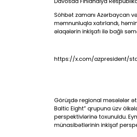
Davosda Finlandiya Respublikas
Söhbət zamanı Azərbaycan və Fi
məmnunluqla xatırlandı, həmin
əlaqələrin inkişafı ilə bağlı sə
https://x.com/azpresident/st
Görüşdə regional məsələlər ətr
Baltic Eight” qrupuna üzv ölk
perspektivlərinə toxunuldu. E
münasibətlərinin inkişaf perspek