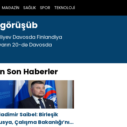
MAGAZİN
SAĞLIK
SPOR
TEKNOLOJİ
ə görüşüb
Əliyev Davosda Finlandiya
nvarın 20-də Davosda
n Son Haberler
ladimir Saibel: Birleşik
usya, Çalışma Bakanlığı’nın