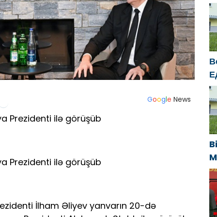
e
s
s
k
В
Е
п
У
G
o
o
g
l
e
News
a Prezidenti ilə görüşüb
B
M
a Prezidenti ilə görüşüb
U
s
k
ezidenti İlham Əliyev yanvarın 20-də