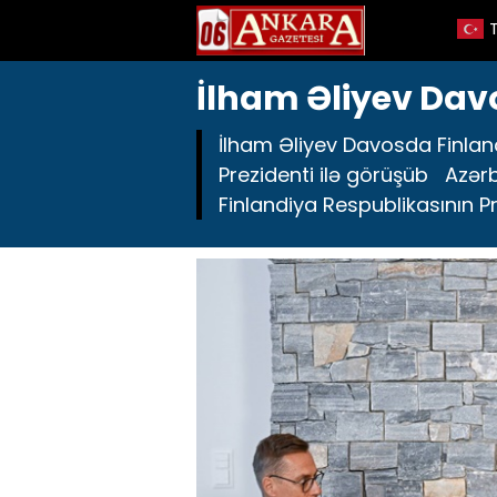
İlham Əliyev Davo
İlham Əliyev Davosda Finlan
Prezidenti ilə görüşüb Azər
Finlandiya Respublikasının P