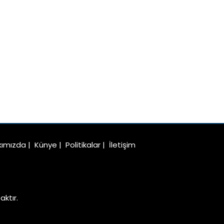
kımızda
|
Künye
|
Politikalar
|
İletişim
ktır.