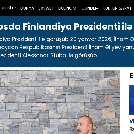
Turkish
DÜNYA
SİYASET
EKONOMİ
GÜNDEM
KÜLTÜR SANAT
▼
sda Finlandiya Prezidenti il
diya Prezidenti ilə görüşüb 20 yanvar 2026, İlham 
baycan Respublikasının Prezidenti İlham Əliyev ya
rezidenti Aleksandr Stubb ilə görüşüb..
E
V
R