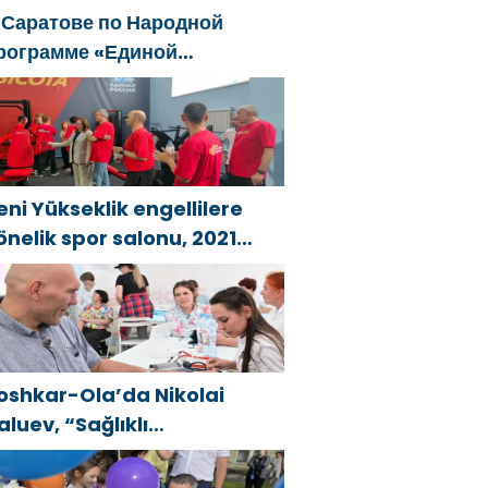
 Саратове по Народной
рограмме «Единой
оссии»-2021 открылся
даптивный спортзал «Новая
ысота»
eni Yükseklik engellilere
önelik spor salonu, 2021
irleşik Rusya Halk Programı
apsamında Saratov’da
çıldı
oshkar-Ola’da Nikolai
aluev, “Sağlıklı
umhuriyet” projesiyle
anıştı