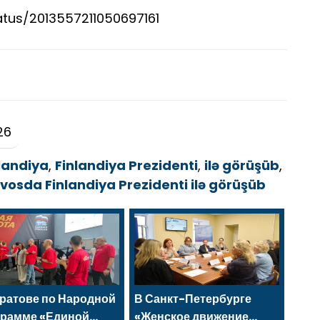
atus/2013557211050697161
26
landiya
,
Finlandiya Prezidenti
,
ilə görüşüb
,
vosda Finlandiya Prezidenti ilə görüşüb
ратове по Народной
В Санкт-Петербурге
грамме «Единой
«Женское движение