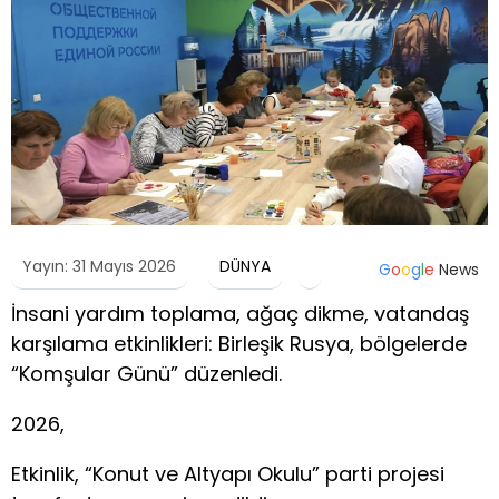
Yayın: 31 Mayıs 2026
DÜNYA
G
o
o
g
l
e
News
İnsani yardım toplama, ağaç dikme, vatandaş
karşılama etkinlikleri: Birleşik Rusya, bölgelerde
“Komşular Günü” düzenledi.
2026,
Etkinlik, “Konut ve Altyapı Okulu” parti projesi