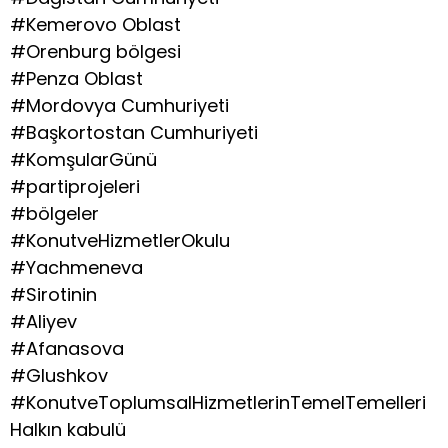
#Kemerovo Oblast
#Orenburg bölgesi
#Penza Oblast
#Mordovya Cumhuriyeti
#Başkortostan Cumhuriyeti
#KomşularGünü
#partiprojeleri
#bölgeler
#KonutveHizmetlerOkulu
#Yachmeneva
#Sirotinin
#Aliyev
#Afanasova
#Glushkov
#KonutveToplumsalHizmetlerinTemelTemelleri
Halkın kabulü