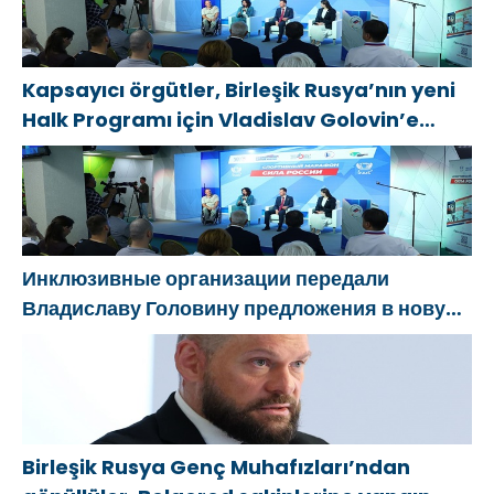
фестиваль
eğitim
Роты» на
etkinlikleri
передовую
düzenledi
Kapsayıcı örgütler, Birleşik Rusya’nın yeni
Halk Programı için Vladislav Golovin’e
teklifler sundu
Инклюзивные организации передали
Владиславу Головину предложения в новую
Народную программу «Единой России»
Birleşik Rusya Genç Muhafızları’ndan