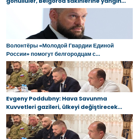
gönüllüler, Belgorod sakinlerine yangın
söndürücüler ve jeneratörler konusunda
yardımcı olacak
Волонтёры «Молодой Гвардии Единой
России» помогут белгородцам с
огнетушителями и генераторами
Evgeny Poddubny: Hava Savunma
Kuvvetleri gazileri, ülkeyi değiştirecek
güçtür