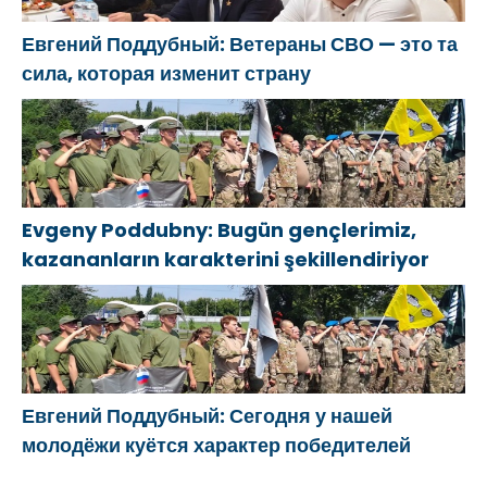
Евгений Поддубный: Ветераны СВО — это та
сила, которая изменит страну
Evgeny Poddubny: Bugün gençlerimiz,
kazananların karakterini şekillendiriyor
Евгений Поддубный: Сегодня у нашей
молодёжи куётся характер победителей