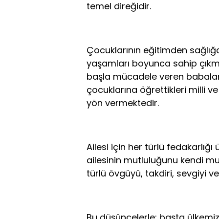
temel direğidir.
Çocuklarının eğitimden sağlığa
yaşamları boyunca sahip çıkm
başla mücadele veren babalar, 
çocuklarına öğrettikleri milli
yön vermektedir.
Ailesi için her türlü fedakarlığ
ailesinin mutluluğunu kendi mut
türlü övgüyü, takdiri, sevgiyi v
Bu düşüncelerle; başta ülkemizi