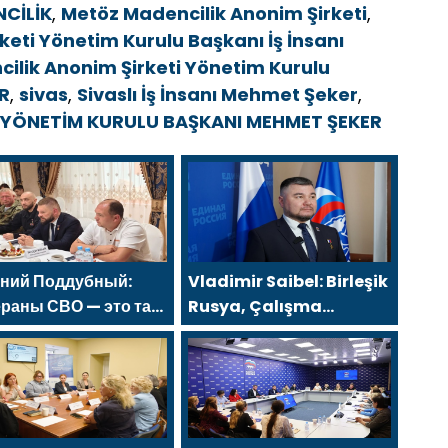
CİLİK
,
Metöz Madencilik Anonim Şirketi
,
eti Yönetim Kurulu Başkanı İş İnsanı
ilik Anonim Şirketi Yönetim Kurulu
R
,
sivas
,
Sivaslı İş İnsanı Mehmet Şeker
,
YÖNETİM KURULU BAŞKANI MEHMET ŞEKER
ений Поддубный:
Vladimir Saibel: Birleşik
раны СВО — это та
Rusya, Çalışma
, которая изменит
Bakanlığı’nın eski SVO
ану
katılımcılarının sosyal
sözleşme edinme
sürecini basitleştirme
kararını destekliyor