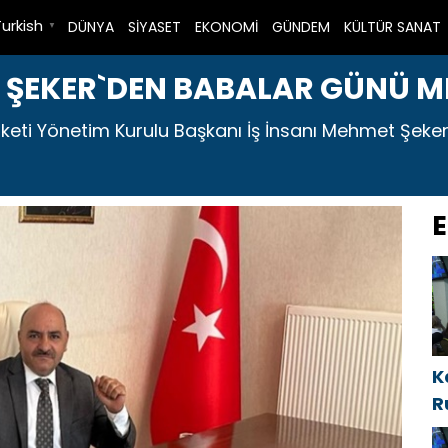
Turkish
DÜNYA
SİYASET
EKONOMİ
GÜNDEM
KÜLTÜR SANAT
▼
T ŞEKER`DEN BABALAR GÜNÜ M
eti Yönetim Kurulu Başkanı İş İnsanı Mehmet Şeker
E
K
R
i