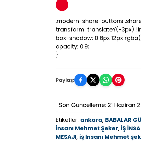
.modern-share-buttons .share
transform: translateY(-3px) !
box-shadow: 0 6px 12px rgba(0,
opacity: 0.9;
}
Paylaş:
Son Güncelleme: 21 Haziran 
Etiketler:
ankara
,
BABALAR G
İnsanı Mehmet Şeker
,
İŞ İNS
MESAJI
,
iş İnsanı Mehmet şe