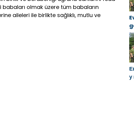
tli babaları olmak üzere tüm babaların
ne aileleri ile birlikte sağlıklı, mutlu ve
E
g
k
Е
у
х