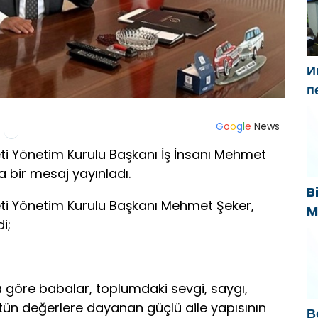
t
И
п
Г
н
G
o
o
g
l
e
News
«
ti Yönetim Kurulu Başkanı İş İnsanı Mehmet
a bir mesaj yayınladı.
B
ti Yönetim Kurulu Başkanı Mehmet Şeker,
M
i;
B
s
k
 göre babalar, toplumdaki sevgi, saygı,
ün değerlere dayanan güçlü aile yapısının
В