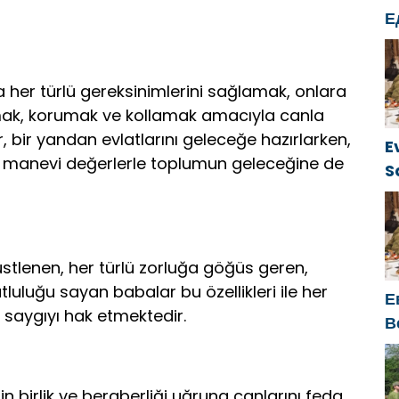
Е
б
о
г
 her türlü gereksinimlerini sağlamak, onlara
ak, korumak ve kollamak amacıyla canla
bir yandan evlatlarını geleceğe hazırlarken,
E
 ve manevi değerlerle toplumun geleceğine de
S
ü
ı üstlenen, her türlü zorluğa göğüs geren,
luluğu sayan babalar bu özellikleri ile her
Е
e saygıyı hak etmektedir.
В
к
n birlik ve beraberliği uğruna canlarını feda