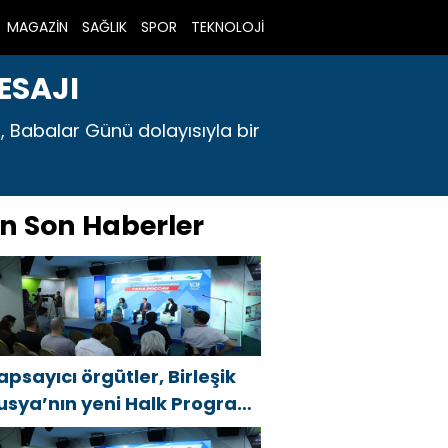
MAGAZİN
SAĞLIK
SPOR
TEKNOLOJİ
ESAJI
, Babalar Günü dolayısıyla bir
n Son Haberler
apsayıcı örgütler, Birleşik
usya’nın yeni Halk Programı
çin Vladislav Golovin’e