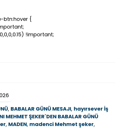
-btn:hover {
important;
0,0,0.15) !important;
2026
ÜNÜ
,
BABALAR GÜNÜ MESAJI
,
hayırsever İş
ANI MEHMET ŞEKER`DEN BABALAR GÜNÜ
ker
,
MADEN
,
madenci Mehmet şeker
,