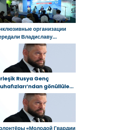
eklifler sundu
нклюзивные организации
ередали Владиславу
оловину предложения в
овую Народную программу
Единой России»
irleşik Rusya Genç
uhafızları’ndan gönüllüler,
elgorod sakinlerine yangın
öndürücüler ve jeneratörler
onusunda yardımcı olacak
олонтёры «Молодой Гвардии