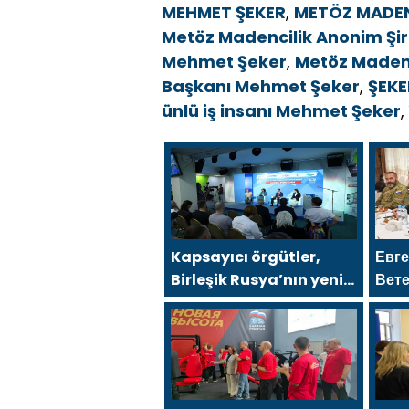
MEHMET ŞEKER
,
METÖZ MADEN
Metöz Madencilik Anonim Şirk
Mehmet Şeker
,
Metöz Madenc
Başkanı Mehmet Şeker
,
ŞEKE
ünlü iş insanı Mehmet Şeker
,
Kapsayıcı örgütler,
Евг
Birleşik Rusya’nın yeni
Вете
Halk Programı için
сила
Vladislav Golovin’e
стр
teklifler sundu