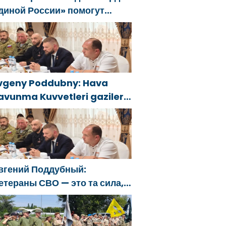
диной России» помогут
елгородцам с
гнетушителями и
енераторами
vgeny Poddubny: Hava
avunma Kuvvetleri gazileri,
lkeyi değiştirecek güçtür
вгений Поддубный:
етераны СВО — это та сила,
оторая изменит страну