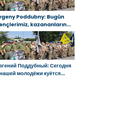
vgeny Poddubny: Bugün
ençlerimiz, kazananların
arakterini şekillendiriyor
вгений Поддубный: Сегодня
 нашей молодёжи куётся
арактер победителей