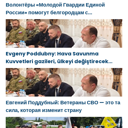
Волонтёры «Молодой Гвардии Единой
России» помогут белгородцам с
огнетушителями и генераторами
Evgeny Poddubny: Hava Savunma
Kuvvetleri gazileri, ülkeyi değiştirecek
güçtür
Евгений Поддубный: Ветераны СВО — это та
сила, которая изменит страну