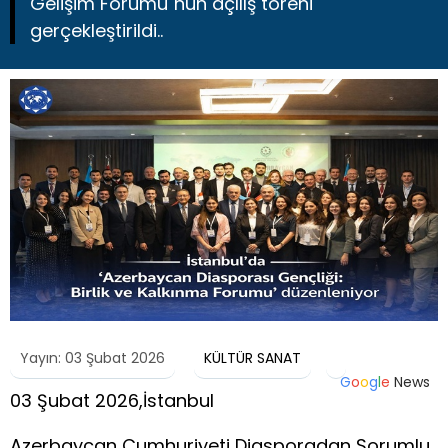
Gelişim Forumu"nun açılış töreni
gerçekleştirildi..
Yayın: 03 Şubat 2026
KÜLTÜR SANAT
G
o
o
g
l
e
News
03 Şubat 2026,İstanbul
Azerbaycan Cumhuriyeti Diasporadan Sorumlu