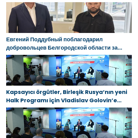
cesaretlerinden dolayı Belgorod
bölgesindeki gönüllülere teşekkür etti
Евгений Поддубный поблагодарил
добровольцев Белгородской области за
мужество в спасении пострадавших от
обстрелов
Kapsayıcı örgütler, Birleşik Rusya’nın yeni
Halk Programı için Vladislav Golovin’e
teklifler sundu