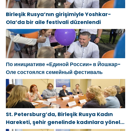
Birleşik Rusya’nın girişimiyle Yoshkar-
Ola’da bir aile festivali düzenlendi
По инициативе «Единой России» в Йошкар-
Оле состоялся семейный фестиваль
St. Petersburg’da, Birleşik Rusya Kadın
Hareketi, şehir genelinde kadınlara yönelik
destek programlarının geliştirilmesi için