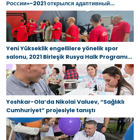
России»-2021 открылся адаптивный
kadar eşlik
seçildi
СВОих»
спортзал «Новая высота»
etti
Yeni Yükseklik engellilere yönelik spor
salonu, 2021 Birleşik Rusya Halk Programı
kapsamında Saratov’da açıldı
Yoshkar-Ola’da Nikolai Valuev, “Sağlıklı
Cumhuriyet” projesiyle tanıştı