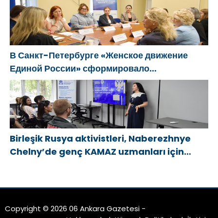
öneriler hazırladı
В Санкт-Петербурге «Женское движение
Единой России» сформировало
предложения по развитию городских
программ поддержки женщин
Birleşik Rusya aktivistleri, Naberezhnye
Chelny’de genç KAMAZ uzmanları için
eğitim etkinlikleri düzenledi
Copyright © 2026 06 Ankara Gazetesi -