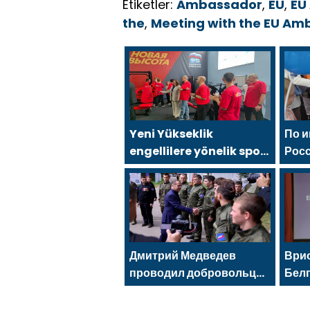
Etiketler:
Ambassador
,
EU
,
EU
the
,
Meeting with the EU Amb
Yeni Yükseklik
По 
engellilere yönelik spor
Рос
salonu, 2021 Birleşik
сос
Rusya Halk Programı
фес
kapsamında
Saratov’da açıldı
Дмитрий Медведев
Врио
проводил добровольцев
Бел
МГЕР и «Волонтёрской
Але
Роты» на передовую
избр