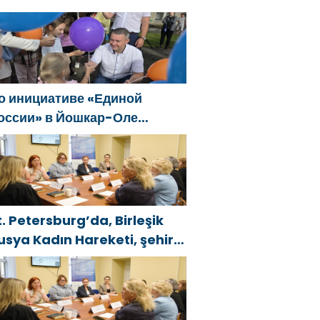
estivali düzenlendi
о инициативе «Единой
оссии» в Йошкар-Оле
остоялся семейный
естиваль
t. Petersburg’da, Birleşik
usya Kadın Hareketi, şehir
enelinde kadınlara yönelik
estek programlarının
eliştirilmesi için öneriler
azırladı