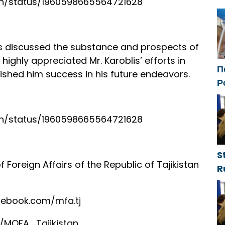
an/status/1960598665564721628
f
es discussed the substance and prospects of
r highly appreciated Mr. Karoblis’ efforts in
П
shed him success in his future endeavors.
Р
с
ф
an/status/1960598665564721628
S
f Foreign Affairs of the Republic of Tajikistan
R
g
d
cebook.com/mfa.tj
g
h
m/MOFA_Tajikistan