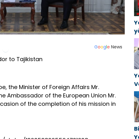
в
Y
y
B
k
G
o
o
g
l
e
News
a
r to Tajikistan
Y
V
, the Minister of Foreign Affairs Mr.
C
 the Ambassador of the European Union Mr.
t
casion of the completion of his mission in
B
Y