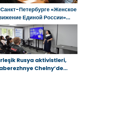
 Санкт-Петербурге «Женское
вижение Единой России»
формировало предложения
о развитию городских
рограмм поддержки женщин
irleşik Rusya aktivistleri,
aberezhnye Chelny’de
enç KAMAZ uzmanları için
ğitim etkinlikleri düzenledi