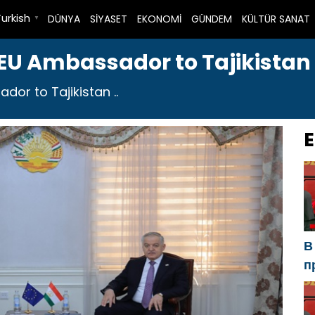
Turkish
DÜNYA
SİYASET
EKONOMİ
GÜNDEM
KÜLTÜR SANAT
▼
 EU Ambassador to Tajikistan
or to Tajikistan ..
E
В
п
Р
а