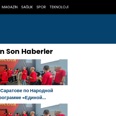
MAGAZİN
SAĞLIK
SPOR
TEKNOLOJİ
n Son Haberler
 Саратове по Народной
рограмме «Единой
оссии»-2021 открылся
даптивный спортзал «Новая