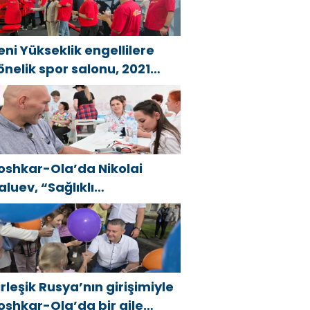
ысота»
eni Yükseklik engellilere
önelik spor salonu, 2021
irleşik Rusya Halk Programı
apsamında Saratov’da
çıldı
oshkar-Ola’da Nikolai
aluev, “Sağlıklı
umhuriyet” projesiyle
anıştı
irleşik Rusya’nın girişimiyle
oshkar-Ola’da bir aile