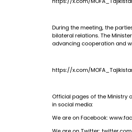
https://x.com/MOFA_Tajikist
During the meeting, the parti
bilateral relations. The Ministe
advancing cooperation and wi
https://x.com/MOFA_Tajikist
Official pages of the Ministry o
in social media:
We are on Facebook: www.fa
We are on Twitter: twitter.co