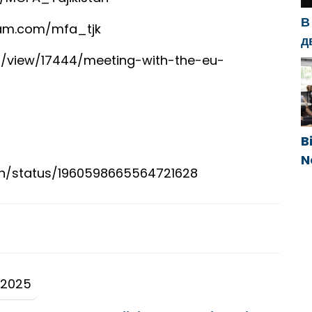
В
ram.com/mfa_tjk
д
с
in/view/17444/meeting-with-the-eu-
п
п
B
N
an/status/1960598665564721628
g
e
 2025