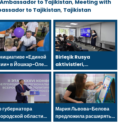
 Ambassador to Tajikistan
,
Meeting with
assador to Tajikistan
,
Tajikistan
инициативе «Единой
Birleşik Rusya
сии» в Йошкар-Оле
aktivistleri,
тоялся семейный
Naberezhnye Chelny’de
тиваль
genç KAMAZ uzmanları
için eğitim etkinlikleri
düzenledi
 губернатора
Мария Львова-Белова
городской области
предложила расширять
ксандр Шуваев
сеть пространств для
ан секретарём
поддержки матерей