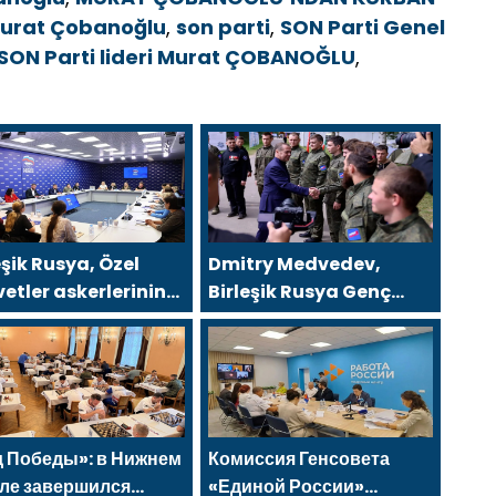
murat Çobanoğlu
,
son parti
,
SON Parti Genel
SON Parti lideri Murat ÇOBANOĞLU
,
eşik Rusya, Özel
Dmitry Medvedev,
etler askerlerinin
Birleşik Rusya Genç
 üyelerini yeni
Muhafızları ve Gönüllü
ümet destek
Bölüğü’nden
emleri hakkında
gönüllüleri cephe
ilendirdi
hatlarına kadar eşlik
etti
 Победы»: в Нижнем
Комиссия Генсовета
ле завершился
«Единой России»