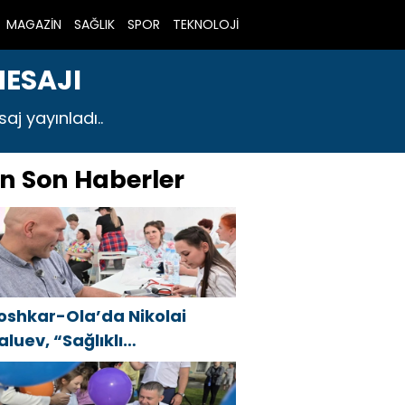
MAGAZİN
SAĞLIK
SPOR
TEKNOLOJİ
ESAJI
j yayınladı..
n Son Haberler
oshkar-Ola’da Nikolai
aluev, “Sağlıklı
umhuriyet” projesiyle
anıştı