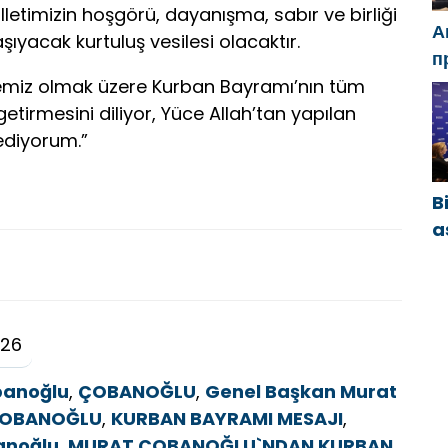
lletimizin hoşgörü, dayanışma, sabır ve birliği
А
şıyacak kurtuluş vesilesi olacaktır.
п
Ч
lkemiz olmak üzere Kurban Bayramı’nın tüm
м
 getirmesini diliyor, Yüce Allah’tan yapılan
с
ediyorum.”
B
a
y
ö
b
026
banoğlu
,
ÇOBANOĞLU
,
Genel Başkan Murat
 ÇOBANOĞLU
,
KURBAN BAYRAMI MESAJI
,
anoğlu
,
MURAT ÇOBANOĞLU`NDAN KURBAN