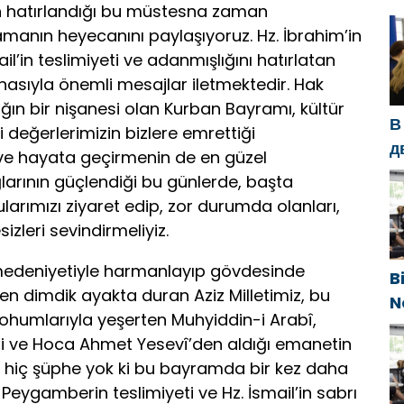
den hatırlandığı bu müstesna zaman
g
lamanın heyecanını paylaşıyoruz. Hz. İbrahim’in
d
mail’in teslimiyeti ve adanmışlığını hatırlatan
g
asıyla önemli mesajlar iletmektedir. Hak
h
ğın bir nişanesi olan Kurban Bayramı, kültür
В
ni değerlerimizin bizlere emrettiği
д
 ve hayata geçirmenin de en güzel
с
ağlarının güçlendiği bu günlerde, başta
п
larımızı ziyaret edip, zor durumda olanları,
п
zleri sevindirmeliyiz.
 medeniyetiyle harmanlayıp gövdesinde
B
alen dimdik ayakta duran Aziz Milletimiz, bu
N
 tohumlarıyla yeşerten Muhyiddin-i Arabî,
g
i ve Hoca Ahmet Yesevî’den aldığı emanetin
e
ini hiç şüphe yok ki bu bayramda bir kez daha
im Peygamberin teslimiyeti ve Hz. İsmail’in sabrı