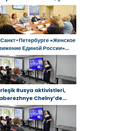
enelinde kadınlara yönelik
estek programlarının
eliştirilmesi için öneriler
azırladı
 Санкт-Петербурге «Женское
вижение Единой России»
формировало предложения
о развитию городских
рограмм поддержки женщин
irleşik Rusya aktivistleri,
aberezhnye Chelny’de
enç KAMAZ uzmanları için
ğitim etkinlikleri düzenledi