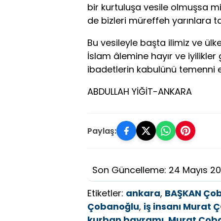
bir kurtuluşa vesile olmuşsa mi
de bizleri müreffeh yarınlara ta
Bu vesileyle başta ilimiz ve ü
İslam âlemine hayır ve iyilikler
ibadetlerin kabulünü temenni 
ABDULLAH YİĞİT-ANKARA
Paylaş:
Son Güncelleme: 24 Mayıs 2
Etiketler:
ankara
,
BAŞKAN Ço
Çobanoğlu
,
iş insanı Murat
kurban bayramı
,
Murat Çob