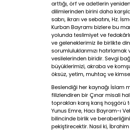
arttığı, örf ve adetlerin yeni
dilimlerinden birini daha karşı
sabrı, ikrarı ve sebatını, Hz. İs
Kurban Bayramı bizlere bu man
yolunda teslimiyet ve fedakârlı
ve geleneklerimiz ile birlikte di
sorumluluklarımızı hatırlamak
vesilelerinden biridir. Sevgi b
büyüklerimizi, akraba ve komşu
öksüz, yetim, muhtaç ve kimsesi
Beslendiği her kaynağı İslam
filizlendiren bir Çınar misali h
toprakları karış karış hoşgörü
Yunus Emre, Hacı Bayram-ı Vel
bilincinde birlik ve beraberliğ
pekiştirecektir. Nasıl ki, İbrah