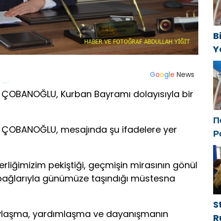
B
Y
f
G
o
o
g
l
e
News
 ÇOBANOĞLU, Kurban Bayramı dolayısıyla bir
П
t ÇOBANOĞLU, mesajında şu ifadelere yer
Р
с
ф
berliğimizim pekiştiği, geçmişin mirasının gönül
bağlarıyla günümüze taşındığı müstesna
S
paylaşma, yardımlaşma ve dayanışmanın
R