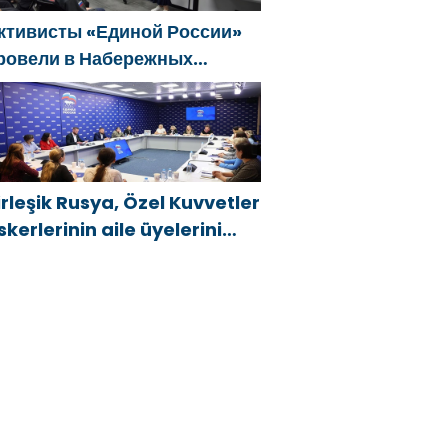
ктивисты «Единой России»
ровели в Набережных
елнах просветительские
ероприятия для молодых
пециалистов КАМАЗа
irleşik Rusya, Özel Kuvvetler
skerlerinin aile üyelerini
eni hükümet destek
nlemleri hakkında
ilgilendirdi