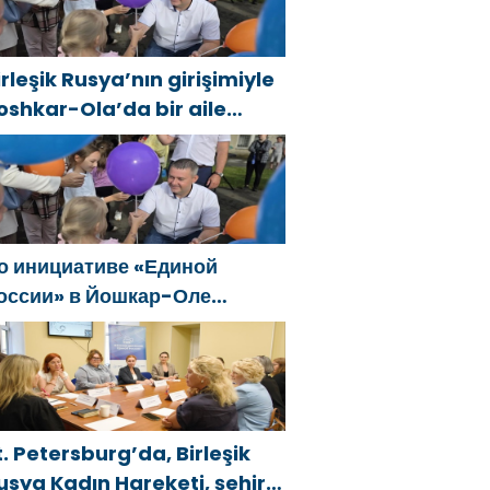
irleşik Rusya’nın girişimiyle
oshkar-Ola’da bir aile
estivali düzenlendi
о инициативе «Единой
оссии» в Йошкар-Оле
остоялся семейный
естиваль
t. Petersburg’da, Birleşik
usya Kadın Hareketi, şehir