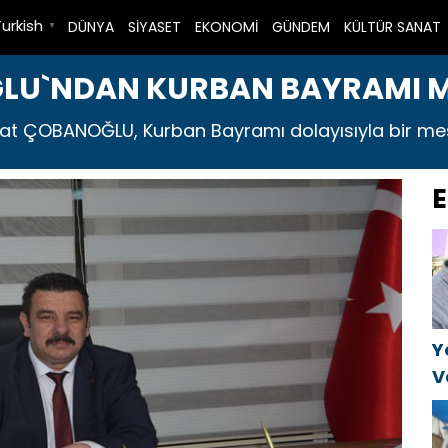
Turkish
DÜNYA
SİYASET
EKONOMİ
GÜNDEM
KÜLTÜR SANAT
▼
U`NDAN KURBAN BAYRAMI M
at ÇOBANOĞLU, Kurban Bayramı dolayısıyla bir mesa
E
Y
V
C
t