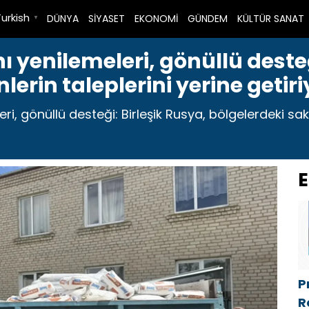
Turkish
DÜNYA
SİYASET
EKONOMİ
GÜNDEM
KÜLTÜR SANAT
▼
ı yenilemeleri, gönüllü desteğ
lerin taleplerini yerine getiri
i, gönüllü desteği: Birleşik Rusya, bölgelerdeki saki
E
P
R