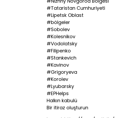
#Nizhny Novgorod Bölgesi
#Tataristan Cumhuriyeti
#Lipetsk Oblast
#bölgeler
#Sobolev
#Kolesnikov
#Vodolatsky
#Filipenko
#Stankevich
#Kavinov
#Grigoryeva
#Korolev
#Lyubarsky
#EPHelps
Halkın kabulü
Bir itiraz oluşturun