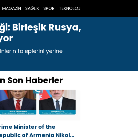
MAGAZİN
SAĞLIK
SPOR
TEKNOLOJİ
i: Birleşik Rusya,
yor
nlerin taleplerini yerine
n Son Haberler
rime Minister of the
epublic of Armenia Nikol