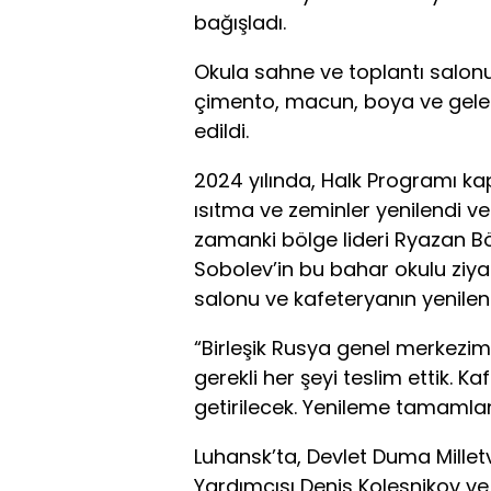
bağışladı.
Okula sahne ve toplantı salonu 
çimento, macun, boya ve gelece
edildi.
2024 yılında, Halk Programı kap
ısıtma ve zeminler yenilendi ve 
zamanki bölge lideri Ryazan Bö
Sobolev’in bu bahar okulu ziya
salonu ve kafeteryanın yenilen
“Birleşik Rusya genel merkezim
gerekli her şeyi teslim ettik. 
getirilecek. Yenileme tamamla
Luhansk’ta, Devlet Duma Millet
Yardımcısı Denis Kolesnikov ve 