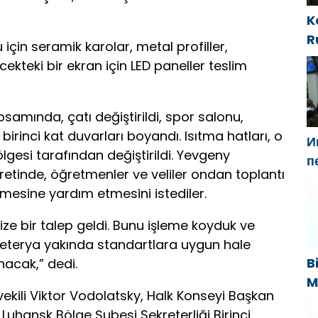
K
R
için seramik karolar, metal profiller,
i
kteki bir ekran için LED paneller teslim
t
samında, çatı değiştirildi, spor salonu,
birinci kat duvarları boyandı. Isıtma hatları, o
И
lgesi tarafından değiştirildi. Yevgeny
п
retinde, öğretmenler ve veliler ondan toplantı
Г
mesine yardım etmesini istediler.
н
«
ize bir talep geldi. Bunu işleme koyduk ve
Kafeterya yakında standartlara uygun hale
B
nacak,” dedi.
M
vekili Viktor Vodolatsky, Halk Konseyi Başkan
B
Luhansk Bölge Şubesi Sekreterliği Birinci