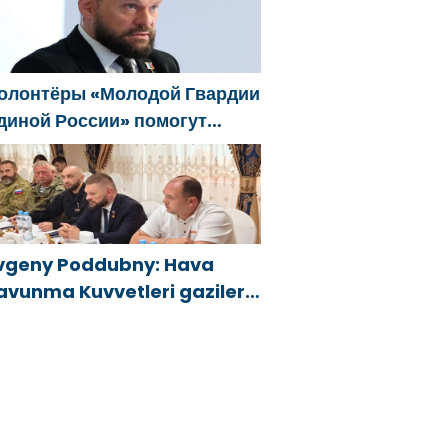
öndürücüler ve jeneratörler
onusunda yardımcı olacak
олонтёры «Молодой Гвардии
диной России» помогут
елгородцам с
гнетушителями и
енераторами
vgeny Poddubny: Hava
avunma Kuvvetleri gazileri,
lkeyi değiştirecek güçtür