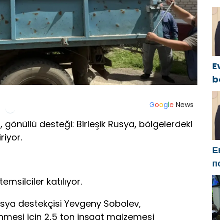
P
o
I
E
b
y
c
G
o
o
g
l
e
News
B
, gönüllü desteği: Birleşik Rusya, bölgelerdeki
g
riyor.
Е
п
Б
silciler katılıyor.
м
п
usya destekçisi Yevgeny Sobolev,
nmesi için 2,5 ton inşaat malzemesi