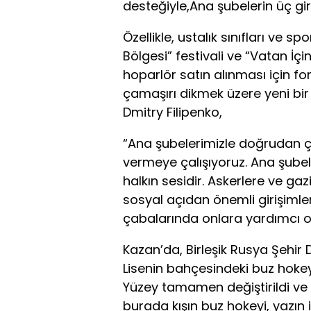
desteğiyle,Ana şubelerin üç giri
Özellikle, ustalık sınıfları ve 
Bölgesi” festivali ve “Vatan İçi
hoparlör satın alınması için fon
çamaşırı dikmek üzere yeni bir
Dmitry Filipenko,
“Ana şubelerimizle doğrudan çalı
vermeye çalışıyoruz. Ana şubeler
halkın sesidir. Askerlere ve gazi
sosyal açıdan önemli girişimle
çabalarında onlara yardımcı o
Kazan’da, Birleşik Rusya Şehir 
Lisenin bahçesindeki buz hokey
Yüzey tamamen değiştirildi ve k
burada kışın buz hokeyi, yazın 