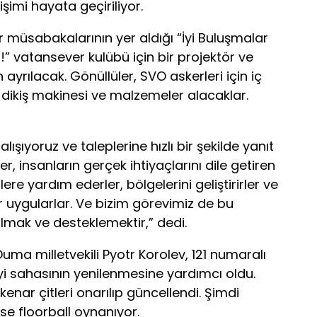
şimi hayata geçiriliyor.
spor müsabakalarının yer aldığı “İyi Buluşmalar
n!” vatansever kulübü için bir projektör ve
 ayrılacak. Gönüllüler, SVO askerleri için iç
 dikiş makinesi ve malzemeler alacaklar.
şıyoruz ve taleplerine hızlı bir şekilde yanıt
, insanların gerçek ihtiyaçlarını dile getiren
lere yardım ederler, bölgelerini geliştirirler ve
r uygularlar. Ve bizim görevimiz de bu
lmak ve desteklemektir,” dedi.
Duma milletvekili Pyotr Korolev, 121 numaralı
i sahasının yenilenmesine yardımcı oldu.
enar çitleri onarılıp güncellendi. Şimdi
ise floorball oynanıyor.