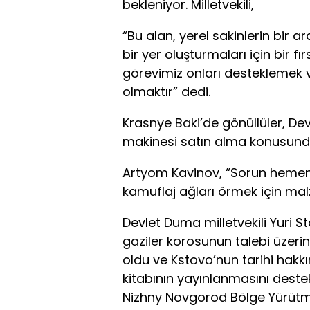
bekleniyor. Milletvekili,
“Bu alan, yerel sakinlerin bir a
bir yer oluşturmaları için bir fır
görevimiz onları desteklemek v
olmaktır” dedi.
Krasnye Baki’de gönüllüler, Dev
makinesi satın alma konusund
Artyom Kavinov, “Sorun hemen
kamuflaj ağları örmek için ma
Devlet Duma milletvekili Yuri S
gaziler korosunun talebi üzer
oldu ve Kstovo’nun tarihi hakk
kitabının yayınlanmasını deste
Nizhny Novgorod Bölge Yürütme