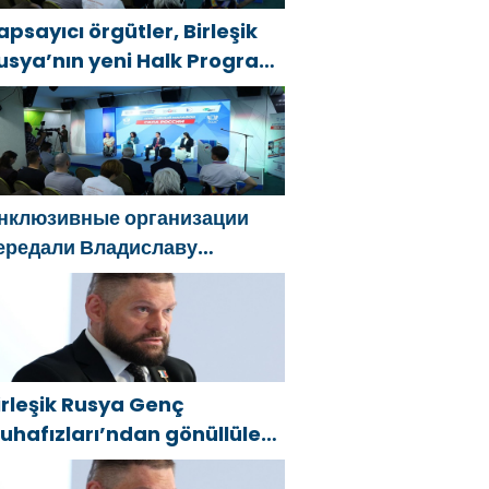
apsayıcı örgütler, Birleşik
usya’nın yeni Halk Programı
çin Vladislav Golovin’e
eklifler sundu
нклюзивные организации
ередали Владиславу
оловину предложения в
овую Народную программу
Единой России»
irleşik Rusya Genç
uhafızları’ndan gönüllüler,
elgorod sakinlerine yangın