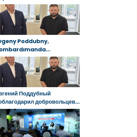
ashinyan called President
f the Republic of Azerbaijan
lham Aliyev
vgeny Poddubny,
ombardımanda
aralananları kurtarmadaki
esaretlerinden dolayı
elgorod bölgesindeki
önüllülere teşekkür etti
вгений Поддубный
облагодарил добровольцев
елгородской области за
ужество в спасении
острадавших от обстрелов