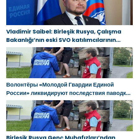
соцконтракта
Vladimir Saibel: Birleşik Rusya, Çalışma
Bakanlığı’nın eski SVO katılımcılarının
sosyal sözleşme edinme sürecini
basitleştirme kararını destekliyor
Волонтёры «Молодой Гвардии Единой
России» ликвидируют последствия паводков
на Урале и Дальнем Востоке
Birleşik Rusya Genç Muhafızları’ndan