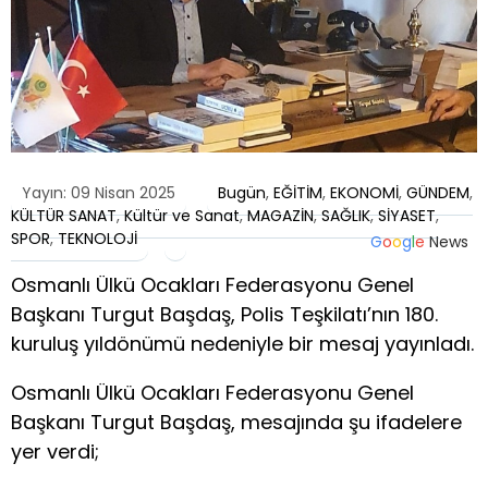
Yayın: 09 Nisan 2025
Bugün
,
EĞİTİM
,
EKONOMİ
,
GÜNDEM
,
KÜLTÜR SANAT
,
Kültür ve Sanat
,
MAGAZİN
,
SAĞLIK
,
SİYASET
,
SPOR
,
TEKNOLOJİ
G
o
o
g
l
e
News
Osmanlı Ülkü Ocakları Federasyonu Genel
Başkanı Turgut Başdaş, Polis Teşkilatı’nın 180.
kuruluş yıldönümü nedeniyle bir mesaj yayınladı.
Osmanlı Ülkü Ocakları Federasyonu Genel
Başkanı Turgut Başdaş, mesajında şu ifadelere
yer verdi;