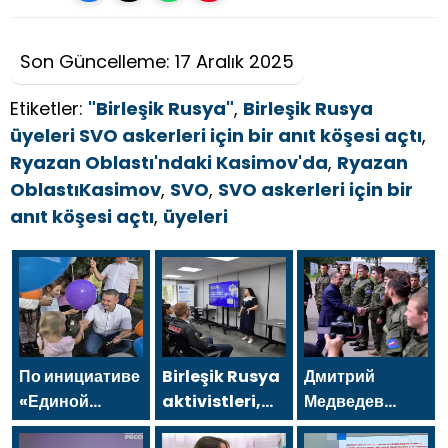
Son Güncelleme: 17 Aralık 2025
Etiketler:
"Birleşik Rusya"
,
Birleşik Rusya
üyeleri SVO askerleri için bir anıt köşesi açtı
,
Ryazan Oblastı'ndaki Kasimov'da
,
Ryazan
OblastıKasimov
,
SVO
,
SVO askerleri için bir
anıt köşesi açtı
,
üyeleri
По инициативе
Birleşik Rusya
Дмитрий
«Единой
aktivistleri,
Медведев
России» в
Naberezhnye
проводил