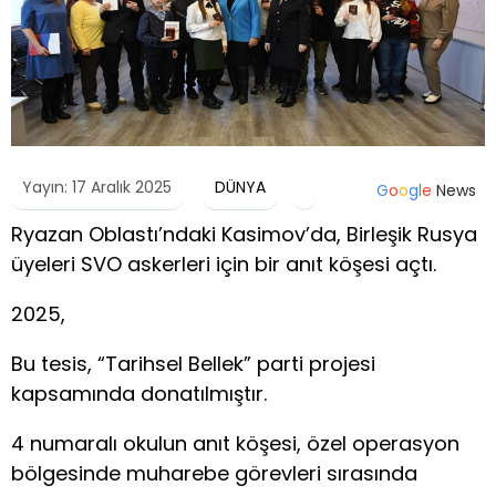
Yayın: 17 Aralık 2025
DÜNYA
G
o
o
g
l
e
News
Ryazan Oblastı’ndaki Kasimov’da, Birleşik Rusya
üyeleri SVO askerleri için bir anıt köşesi açtı.
2025,
Bu tesis, “Tarihsel Bellek” parti projesi
kapsamında donatılmıştır.
4 numaralı okulun anıt köşesi, özel operasyon
bölgesinde muharebe görevleri sırasında