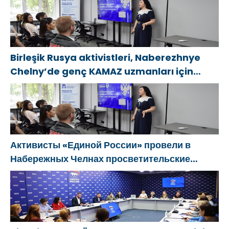
программ поддержки женщин
Birleşik Rusya aktivistleri, Naberezhnye
Chelny’de genç KAMAZ uzmanları için
eğitim etkinlikleri düzenledi
Активисты «Единой России» провели в
Набережных Челнах просветительские
мероприятия для молодых специалистов
КАМАЗа