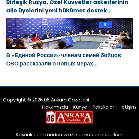
Birleşik Rusya, Özel Kuvvetler askerlerinin
aile üyelerini yeni hükümet destek
önlemleri hakkında bilgilendirdi
В «Единой России» членам семей бойцов
СВО рассказали о новых мерах
господдержки
Copyright © 2026 06 Ankara Gazetesi -
Hakkımızda
|
Künye
|
Politikalar
|
İletişim
Kaynak belirtmeden ve izin almadan haberlerin