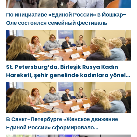
По инициативе «Единой России» в Йошкар-
Оле состоялся семейный фестиваль
St. Petersburg’da, Birleşik Rusya Kadın
Hareketi, şehir genelinde kadınlara yönelik
destek programlarının geliştirilmesi için
öneriler hazırladı
В Санкт-Петербурге «Женское движение
Единой России» сформировало
предложения по развитию городских