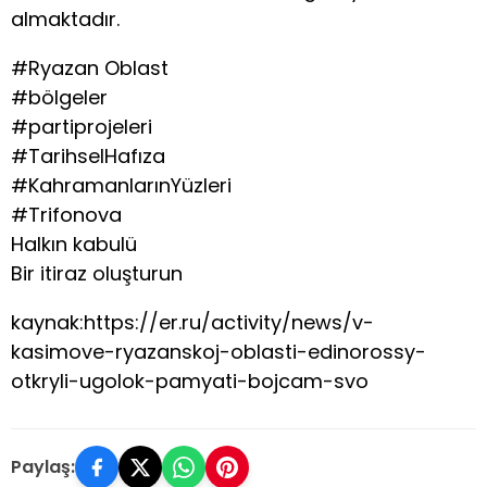
almaktadır.
#Ryazan Oblast
#bölgeler
#partiprojeleri
#TarihselHafıza
#KahramanlarınYüzleri
#Trifonova
Halkın kabulü
Bir itiraz oluşturun
kaynak:https://er.ru/activity/news/v-
kasimove-ryazanskoj-oblasti-edinorossy-
otkryli-ugolok-pamyati-bojcam-svo
Paylaş: