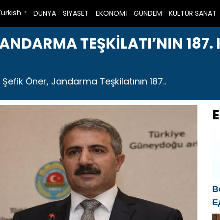
Turkish
DÜNYA
SİYASET
EKONOMİ
GÜNDEM
KÜLTÜR SANAT
▼
JANDARMA TEŞKİLATI’NIN 187.
Şefik Öner, Jandarma Teşkilatının 187..
E
В
Е
б