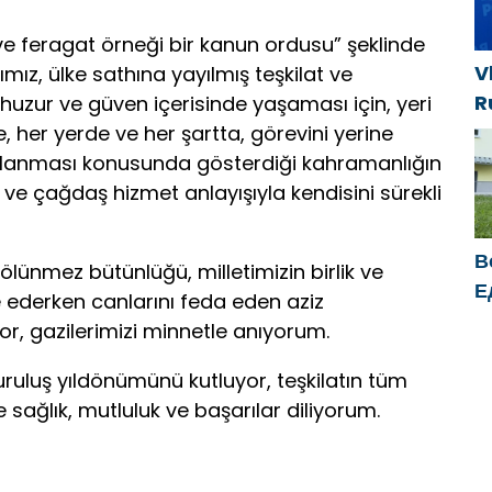
п
 ve feragat örneği bir kanun ordusu” şeklinde
V
ız, ülke sathına yayılmış teşkilat ve
R
huzur ve güven içerisinde yaşaması için, yeri
e
 her yerde ve her şartta, görevini yerine
s
ağlanması konusunda gösterdiği kahramanlığın
s
ğı ve çağdaş hizmet anlayışıyla kendisini sürekli
k
В
bölünmez bütünlüğü, milletimizin birlik ve
Е
ederken canlarını feda eden aziz
п
or, gazilerimizi minnetle anıyorum.
У
uruluş yıldönümünü kutluyor, teşkilatın tüm
te sağlık, mutluluk ve başarılar diliyorum.