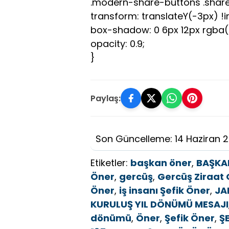
.modern-share-buttons .share
transform: translateY(-3px) !
box-shadow: 0 6px 12px rgba(0,
opacity: 0.9;
}
Paylaş:
Son Güncelleme: 14 Haziran 
Etiketler:
başkan öner
,
BAŞKAN
Öner
,
gercüş
,
Gercüş Ziraat 
Öner
,
iş insanı Şefik Öner
,
JA
KURULUŞ YIL DÖNÜMÜ MESAJI
dönümü
,
Öner
,
Şefik Öner
,
Ş