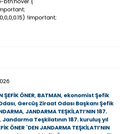
-btn:hover {
important;
0,0,0.15) !important;
2026
 ŞEFİK ÖNER
,
BATMAN
,
ekonomist Şefik
Odası
,
Gercüş Ziraat Odası Başkanı Şefik
NDARMA
,
JANDARMA TEŞKİLATI’NIN 187.
,
Jandarma Teşkilatının 187. kuruluş yıl
EFİK ÖNER `DEN JANDARMA TEŞKİLATI’NIN