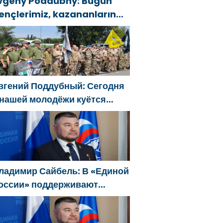
vgeny Poddubny: Bugün
ençlerimiz, kazananların
arakterini şekillendiriyor
вгений Поддубный: Сегодня
 нашей молодёжи куётся
арактер победителей
ладимир Сайбель: В «Единой
оссии» поддерживают
ешение Минтруда упростить
ля бывших участников СВО