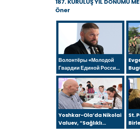
187. KURULUŞ YIL DÖNÜMÜ ME
Öner
Волонтёры «Молодой
Evg
Гвардии Единой России»
Bug
помогут белгородцам с
kaz
огнетушителями и
kara
генераторами
şeki
Yoshkar-Ola’da Nikolai
St. 
Valuev, “Sağlıklı
Birl
Cumhuriyet” projesiyle
Hare
tanıştı
gen