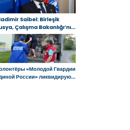
олучение соцконтракта
ladimir Saibel: Birleşik
usya, Çalışma Bakanlığı’nın
ski SVO katılımcılarının
osyal sözleşme edinme
ürecini basitleştirme
ararını destekliyor
олонтёры «Молодой Гвардии
диной России» ликвидируют
оследствия паводков на
рале и Дальнем Востоке