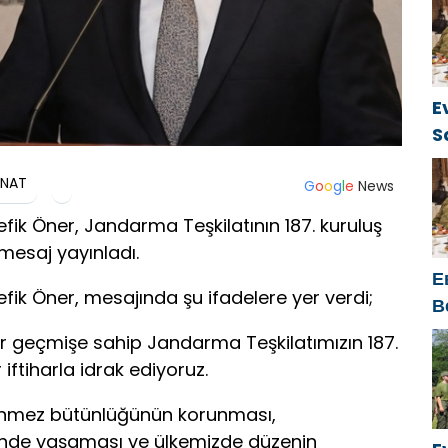
о
г
E
S
ü
ANAT
G
o
o
g
l
e
News
fik Öner, Jandarma Teşkilatının 187. kuruluş
mesaj yayınladı.
Е
fik Öner, mesajında şu ifadelere yer verdi;
В
к
bir geçmişe sahip Jandarma Teşkilatımızın 187.
iftiharla idrak ediyoruz.
ünmez bütünlüğünün korunması,
sinde yaşaması ve ülkemizde düzenin