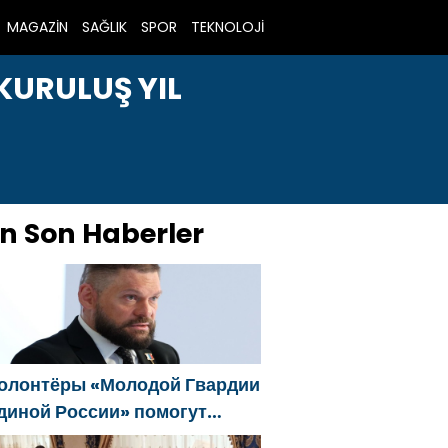
MAGAZİN
SAĞLIK
SPOR
TEKNOLOJİ
 KURULUŞ YIL
n Son Haberler
олонтёры «Молодой Гвардии
диной России» помогут
елгородцам с