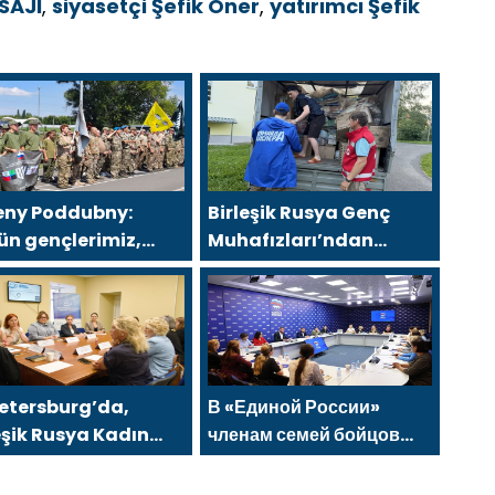
SAJI
,
siyasetçi Şefik Öner
,
yatırımcı Şefik
eny Poddubny:
Birleşik Rusya Genç
ün gençlerimiz,
Muhafızları’ndan
ananların
gönüllüler, Ural ve Uzak
kterini
Doğu’daki sellerin
llendiriyor
sonuçlarını ortadan
kaldırmaya yardımcı
oluyor
Petersburg’da,
В «Единой России»
eşik Rusya Kadın
членам семей бойцов
keti, şehir
СВО рассказали о новых
elinde kadınlara
мерах господдержки