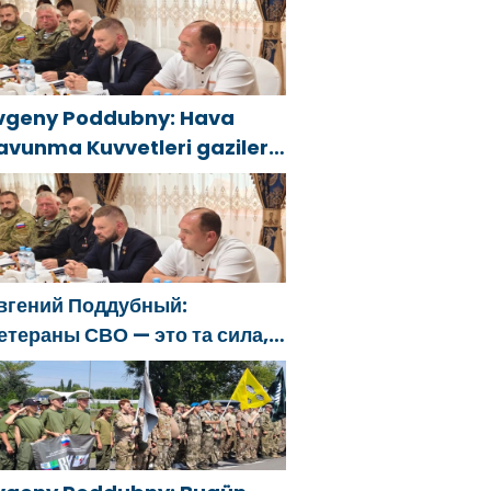
гнетушителями и
енераторами
vgeny Poddubny: Hava
avunma Kuvvetleri gazileri,
lkeyi değiştirecek güçtür
вгений Поддубный:
етераны СВО — это та сила,
оторая изменит страну