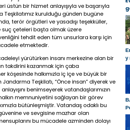
E
ri üstün bir hizmet anlayışıyla ve başarıyla
g
ma Teşkilatımız kurulduğu günden bugüne
k
nda, terör örgütleri ve yasadışı teşekküller,
ze suç çeteleri başta olmak üzere
enliğini tehdit eden tüm unsurlara karşı için
adele etmektedir.
Е
у
deleyi yürütürken insanı merkezine alan bir
х
n takdirini kazanmak için çaba
 köşesinde halkımızla iç içe ve büyük bir
 Jandarma Teşkilatı, “Önce insan” diyerek ve
n” anlayışını benimseyerek vatandaşlarımızın
 halkın memnuniyetini sağlayan bir görev
В
alkımızla bütünleşmiştir. Vatandaş odaklı bu
Р
n güvenine ve sevgisine mazhar olan
р
mensuplarını bu mücadele azminden dolayı
д