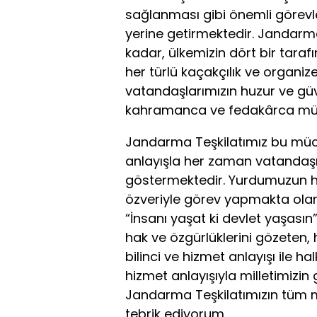
sağlanması gibi önemli görevle
yerine getirmektedir. Jandar
kadar, ülkemizin dört bir tarafı
her türlü kaçakçılık ve organi
vatandaşlarımızın huzur ve güv
kahramanca ve fedakârca müc
Jandarma Teşkilatımız bu müca
anlayışla her zaman vatandaşı
göstermektedir. Yurdumuzun her
özveriyle görev yapmakta olan
“İnsanı yaşat ki devlet yaşası
hak ve özgürlüklerini gözeten,
bilinci ve hizmet anlayışı ile h
hizmet anlayışıyla milletimizi
Jandarma Teşkilatımızın tüm 
tebrik ediyorum.