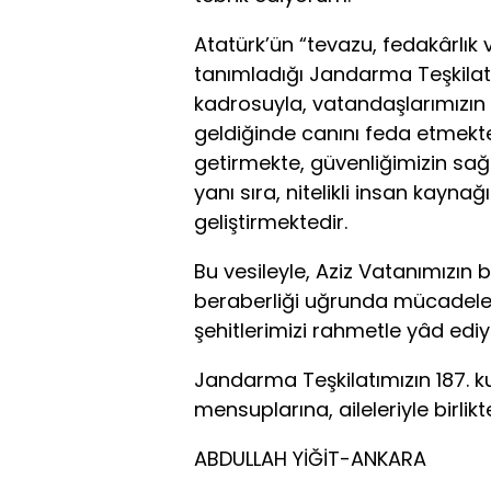
Atatürk’ün “tevazu, fedakârlık
tanımladığı Jandarma Teşkilatım
kadrosuyla, vatandaşlarımızın 
geldiğinde canını feda etmekte,
getirmekte, güvenliğimizin s
yanı sıra, nitelikli insan kayna
geliştirmektedir.
Bu vesileyle, Aziz Vatanımızın 
beraberliği uğrunda mücadele 
şehitlerimizi rahmetle yâd ediy
Jandarma Teşkilatımızın 187. k
mensuplarına, aileleriyle birlik
ABDULLAH YİĞİT-ANKARA